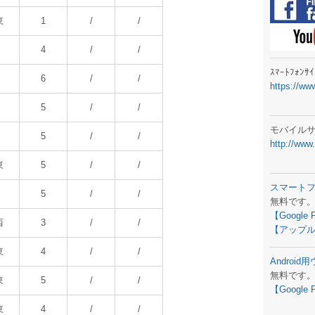
ラジオメ
東
1
/
/
スマートフ
4
/
/
気象予報
ｽﾏｰﾄﾌｫﾝ
6
/
/
https://ww
弊社事務
5
/
/
生物平年値
モバイル
5
/
/
http://www
予報士学習
東
5
/
/
専門天気図
スマート
5
/
/
無料です
ラジオメ
【Google 
西
3
/
/
【アップル
スマートフ
東
4
/
/
Androi
お天気パー
無料です
東
5
/
/
【Google 
東
4
/
/