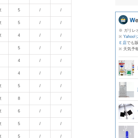
東
5
/
/
東
5
/
/
※ ガリレ
東
4
/
/
※
Yahoo
Ｅ店
でも
5
/
/
※ 天気予
4
/
/
4
/
/
東
5
/
/
東
8
/
/
東
6
/
/
東
5
/
/
東
5
/
/