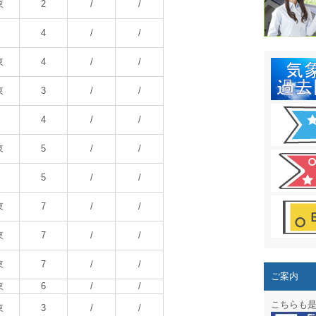
結露 10
東
2
/
/
ガリレオ
4
/
/
HPリニュー
東
4
/
/
HPリニュ
東
3
/
/
週間天気図
4
/
/
太陽光発
東
5
/
/
気象情報
5
/
/
週間波浪
東
7
/
/
予報士通
東
7
/
/
専門天気
東
7
/
/
ご案内
東
6
/
/
スマートフ
こちらも
東
3
/
/