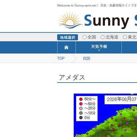
Welcome to Sunny-spot.net！ 天気・気象情報サイトで
全国
北海道
東北
TOP
四国
今日明日の天気
寒・暖候期予報
ポイント予報
週間天気予報
世界の天気
1ヶ月予報
3ヶ月予報
分布予報
海上予報
TOPICS
アメダス