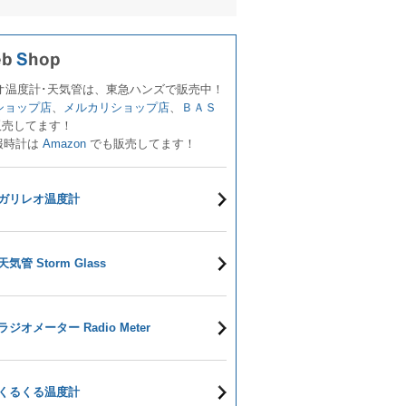
オ温度計･天気管は、東急ハンズで販売中！
!ショップ店
、
メルカリショップ店
、
ＢＡＳ
販売してます！
報時計は
Amazon
でも販売してます！
ガリレオ温度計
天気管 Storm Glass
ラジオメーター Radio Meter
くるくる温度計