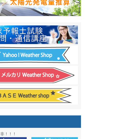
日間予報オプション追加
！
温度計
&
天気管
新色登場！
アル第２弾：本サイト Update!
ーアル第１弾：英語ページOPEN
&週間波浪図を10日に延長しました
電量の推算はじめました
通知サービス「お天気見張り番」開始
図追加しました。
信講座に解析ツール追加！！
図アーカイブ開始！！
ォン アプリ バージョンアップ
是非！！！