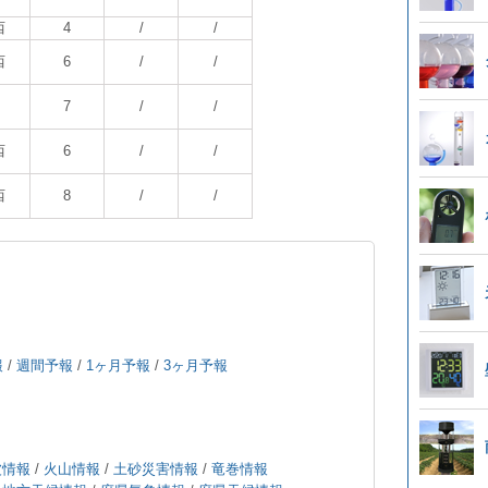
西
4
/
/
西
6
/
/
7
/
/
西
6
/
/
西
8
/
/
報
/
週間予報
/
1ヶ月予報
/
3ヶ月予報
波情報
/
火山情報
/
土砂災害情報
/
竜巻情報