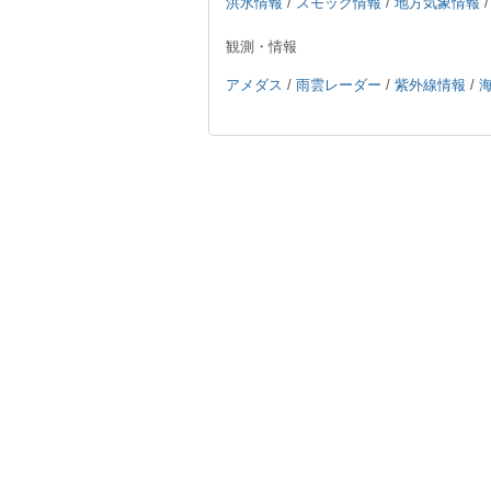
洪水情報
/
スモッグ情報
/
地方気象情報
観測・情報
アメダス
/
雨雲レーダー
/
紫外線情報
/