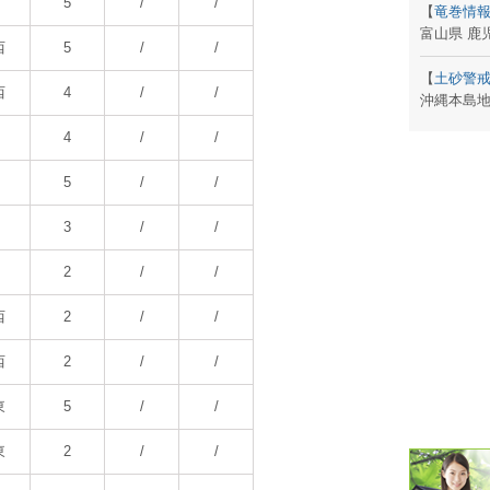
5
/
/
【
竜巻情
富山県 鹿
潮汐・日
西
5
/
/
【
土砂警
壁掛け 天
西
4
/
/
沖縄本島
生活・環
4
/
/
【
火山情
気象・海
5
/
/
天気予報 
3
/
/
パトライ
2
/
/
天気管 
西
2
/
/
ポータブル
西
2
/
/
落雷・発
東
5
/
/
ｽﾏｰﾄﾌｫ
東
2
/
/