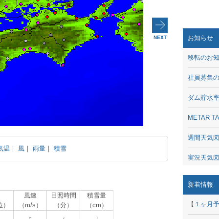
お知らせ
移転のお
社員募集
ダム貯水
METAR
週間天気
気温
｜
風
｜
雨量
｜
積雪
実況天気
琵琶湖の
新着情報
風速
日照時間
積雪量
潮汐・日
【
１ヶ月
位）
（m/s）
（分）
（cm）
動画 - Li