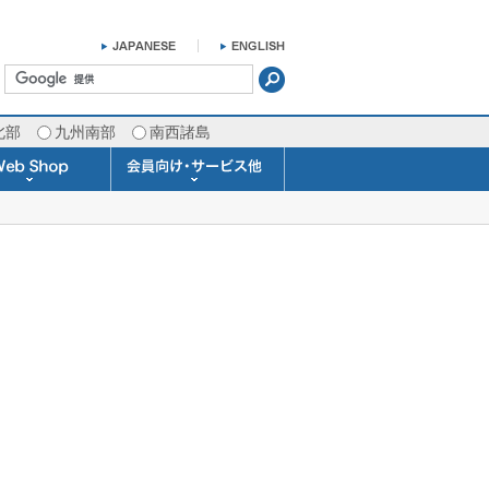
北部
九州南部
南西諸島
掛け時計 温湿度計
ラスバロメーター
ータブル観測機器
b Shopについて
ガリレオ温度計
ガリレオ＆バロ
ラジオメーター
くるくる温度計
発送・お支払い
天気予報時計
天気管
雨量計
概況&イメージサービス
APIデータ提供サービス
各種 気象データの配信
予報士による予報業務
警告灯 通知サービス
長期予報･1ヶ月予報
気象・海況レポート
気象予報士サービス
FAX情報サービス
ラボ (SSI 研究室)
予報士通信講座
専門天気図配信
予報士スクール
お天気パーツ
Pro-Weather
Air-Condition
Sea-Master
メール通知
携帯アプリ
結露予報
Twitter