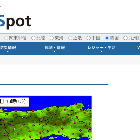
す。
関東甲信
北陸
東海
近畿
中国
四国
九州
注意報・警報
土砂警戒情報
スモッグ情報
地方気象情報
地方天候情報
府県気象情報
府県天候情報
台風情報
地震情報
津波情報
火山情報
竜巻情報
洪水情報
海上警報
雨雲レーダー(+雷＆竜巻)
ウィンドプロファイラー
専門天気図アーカイブ
METAR・TAF
潮汐・日出没
河川水位情報
生物平年値
季節の便り
専門天気図
紫外線情報
エマグラム
海水温情報
ダム貯水率
風予測図2
アメダス
落雷情報
気象衛星
空港情報
波浪情報
風予測図
歳時記
天気図
雲量図
動画ライブラリー
生活・環境予報
琵琶湖[波情報]
桜開花[2026]
サーフィン
サッカー場
推定日射量
紅葉[2025]
ドライブ
キャンプ
ゴルフ
野球場
競馬場
スカイ
お散歩
釣り
洗濯
壁
グ
ポ
We