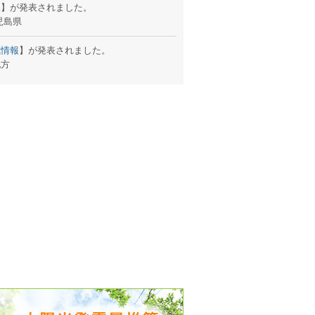
報
】が発表されました。
児島県
出没、パワーアップ＆リニューアル
戒情報
】が発表されました。
気予報 温湿度計の販売を開始
地方
境予報を開始
報
】が発表されました。
況レポート発表開始！
時計の販売を開始
ト通知サービス開始！
新型登場！
 観測・測定機器の販売を開始
雷情報開始しました
ﾝ用のサイト作成！