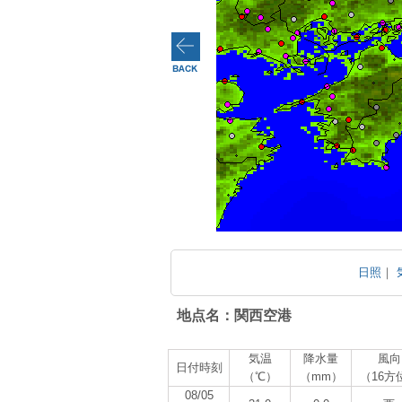
日照
｜
地点名：関西空港
気温
降水量
風向
日付時刻
（℃）
（mm）
（16方
08/05