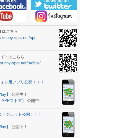
ーターニュータイプ新登場！
ォン ウィジェット公開
士スクールの御案内
ｻｲﾄはこちら
w.sunny-spot.net/sp/
所を移転しました。
 更新
サイトはこちら
.sunny-spot.net/mobile/
サイト OPEN！
 追加
フォン用アプリ公開！！！
。
ーター輸入販売開始！
Play】
公開中！
 APPストア】
公開中！
ォン アプリ バージョンアップ
d用ウィジェット公開！！！
ツ 追加
。
Play】
公開中！