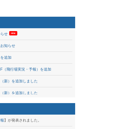
知らせ
のお知らせ
率を追加
 TAF（飛行場実況・予報）を追加
図（新）を追加しました
図（新）を追加しました
波情報を公開
出没、ブログパーツ公開
予報
】が発表されました。
brary 開始しました！