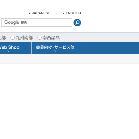
北部
九州南部
南西諸島
掛け時計 温湿度計
ラスバロメーター
ータブル観測機器
b Shopについて
ガリレオ温度計
ガリレオ＆バロ
ラジオメーター
くるくる温度計
発送・お支払い
天気予報時計
天気管
雨量計
概況&イメージサービス
APIデータ提供サービス
各種 気象データの配信
予報士による予報業務
警告灯 通知サービス
長期予報･1ヶ月予報
気象・海況レポート
気象予報士サービス
FAX情報サービス
ラボ (SSI 研究室)
予報士通信講座
専門天気図配信
予報士スクール
お天気パーツ
Pro-Weather
Air-Condition
Sea-Master
メール通知
携帯アプリ
結露予報
Twitter