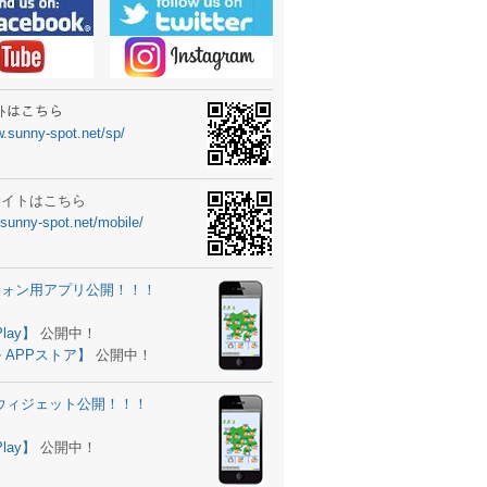
ーターニュータイプ新登場！
ォン ウィジェット公開
士スクールの御案内
ｻｲﾄはこちら
w.sunny-spot.net/sp/
所を移転しました。
 更新
サイトはこちら
.sunny-spot.net/mobile/
サイト OPEN！
 追加
フォン用アプリ公開！！！
。
ーター輸入販売開始！
Play】
公開中！
 APPストア】
公開中！
ォン アプリ バージョンアップ
d用ウィジェット公開！！！
ツ 追加
。
Play】
公開中！