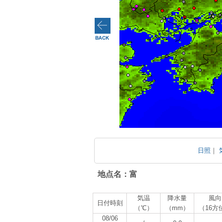
日照
｜
地点名：富
気温
降水量
風向
日付時刻
（℃）
（mm）
（16方
08/06