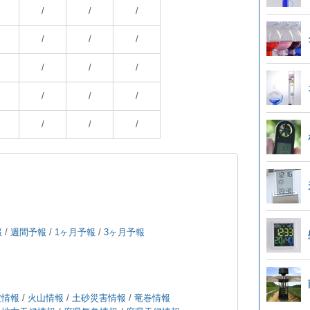
/
/
/
/
/
/
/
/
/
/
/
/
/
/
/
報
/
週間予報
/
1ヶ月予報
/
3ヶ月予報
波情報
/
火山情報
/
土砂災害情報
/
竜巻情報