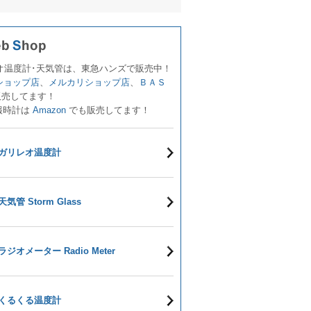
オ温度計･天気管は、東急ハンズで販売中！
!ショップ店
、
メルカリショップ店
、
ＢＡＳ
販売してます！
報時計は
Amazon
でも販売してます！
ガリレオ温度計
天気管 Storm Glass
ラジオメーター Radio Meter
くるくる温度計