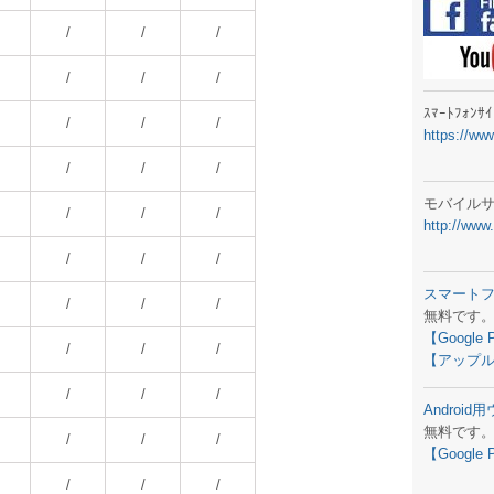
ラジオメ
/
/
/
スマートフ
/
/
/
気象予報
ｽﾏｰﾄﾌｫﾝ
/
/
/
https://ww
弊社事務
/
/
/
生物平年値
モバイル
/
/
/
http://www
予報士学習
/
/
/
専門天気図
スマート
/
/
/
無料です
ラジオメ
【Google 
/
/
/
【アップル
スマートフ
/
/
/
Androi
お天気パー
無料です
/
/
/
【Google 
/
/
/