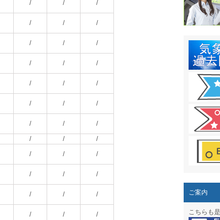
結露 10
/
/
/
ガリレオ
/
/
/
HPリニュー
/
/
/
HPリニュ
/
/
/
週間天気図
/
/
/
太陽光発
/
/
/
気象情報
/
/
/
/
/
/
週間波浪
/
/
/
予報士通
/
/
/
専門天気
ご案内
/
/
/
スマートフ
こちらも
/
/
/