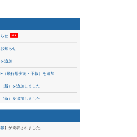
知らせ
のお知らせ
率を追加
 TAF（飛行場実況・予報）を追加
図（新）を追加しました
図（新）を追加しました
波情報を公開
出没、ブログパーツ公開
予報
】が発表されました。
brary 開始しました！