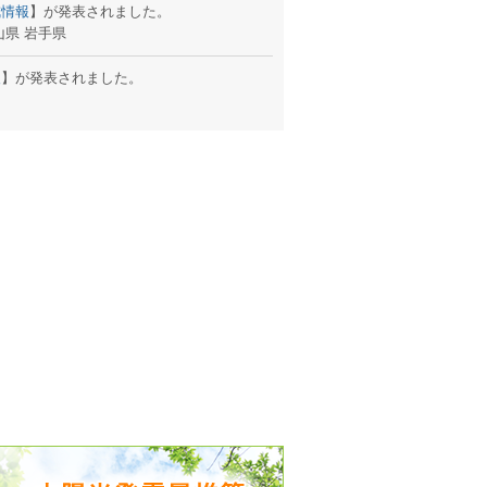
戒情報
】が発表されました。
山県 岩手県
出没、パワーアップ＆リニューアル
報
】が発表されました。
気予報 温湿度計の販売を開始
境予報を開始
況レポート発表開始！
時計の販売を開始
ト通知サービス開始！
新型登場！
 観測・測定機器の販売を開始
雷情報開始しました
ﾝ用のサイト作成！