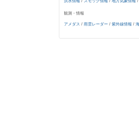
洪水情報
/
スモッグ情報
/
地方気象情報
観測・情報
アメダス
/
雨雲レーダー
/
紫外線情報
/