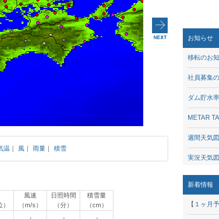
お知らせ
移転のお
社員募集
ダム貯水
METAR
週間天気
気温
｜
風
｜
雨量
｜
積雪
実況天気
琵琶湖の
新着情報
風速
日照時間
積雪量
潮汐・日
【
１ヶ月
位）
（m/s）
（分）
（cm）
動画 - Li