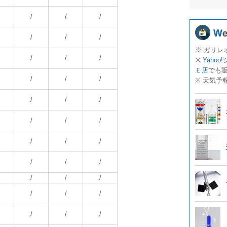
/
/
/
/
/
/
※ ガリレ
/
/
/
※
Yahoo
Ｅ店
でも
/
/
/
※ 天気予
/
/
/
/
/
/
/
/
/
/
/
/
/
/
/
/
/
/
/
/
/