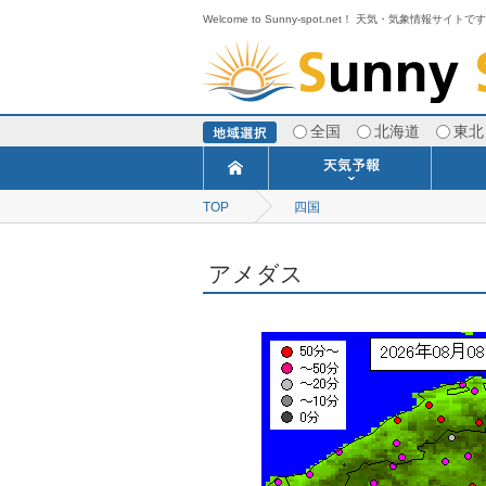
Welcome to Sunny-spot.net！ 天気・気象情報サイトで
全国
北海道
東北
TOP
四国
今日明日の天気
寒・暖候期予報
ポイント予報
週間天気予報
世界の天気
1ヶ月予報
3ヶ月予報
分布予報
海上予報
TOPICS
アメダス