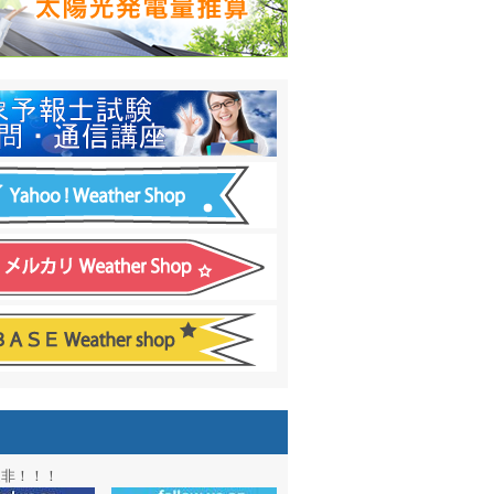
日間予報オプション追加
！
温度計
&
天気管
新色登場！
アル第２弾：本サイト Update!
ーアル第１弾：英語ページOPEN
&週間波浪図を10日に延長しました
電量の推算はじめました
通知サービス「お天気見張り番」開始
図追加しました。
信講座に解析ツール追加！！
図アーカイブ開始！！
ォン アプリ バージョンアップ
是非！！！