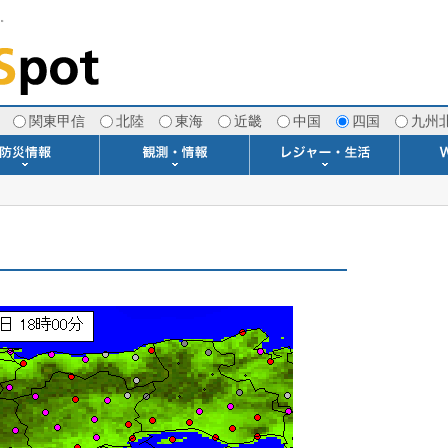
す。
関東甲信
北陸
東海
近畿
中国
四国
九州
注意報・警報
土砂警戒情報
スモッグ情報
地方気象情報
地方天候情報
府県気象情報
府県天候情報
台風情報
地震情報
津波情報
火山情報
竜巻情報
洪水情報
海上警報
雨雲レーダー(+雷＆竜巻)
ウィンドプロファイラー
専門天気図アーカイブ
METAR・TAF
潮汐・日出没
河川水位情報
生物平年値
季節の便り
専門天気図
紫外線情報
エマグラム
海水温情報
ダム貯水率
風予測図2
アメダス
落雷情報
気象衛星
空港情報
波浪情報
風予測図
歳時記
天気図
雲量図
動画ライブラリー
生活・環境予報
琵琶湖[波情報]
桜開花[2026]
サーフィン
サッカー場
推定日射量
紅葉[2025]
ドライブ
キャンプ
ゴルフ
野球場
競馬場
スカイ
お散歩
釣り
洗濯
壁
グ
ポ
We