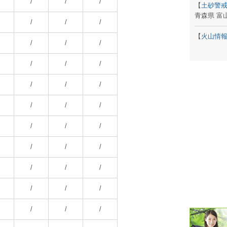
/
/
/
【
土砂警
青森県 富
潮汐・日
/
/
/
【
火山情
壁掛け 天
/
/
/
生活・環
/
/
/
気象・海
/
/
/
天気予報 
/
/
/
パトライ
/
/
/
天気管 
/
/
/
ポータブル
/
/
/
落雷・発
/
/
/
ｽﾏｰﾄﾌｫ
/
/
/