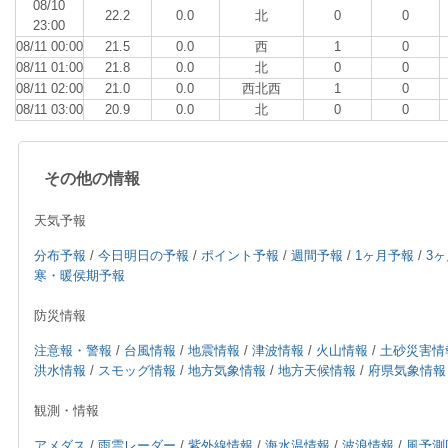
08/10
22.2
0.0
北
0
0
23:00
08/11 00:00
21.5
0.0
西
1
0
08/11 01:00
21.8
0.0
北
0
0
08/11 02:00
21.0
0.0
西北西
1
0
08/11 03:00
20.9
0.0
北
0
0
その他の情報
天気予報
分布予報
/
今日明日の予報
/
ポイント予報
/
週間予報
/
1ヶ月予報
/
3
寒・暖侯期予報
防災情報
注意報・警報
/
台風情報
/
地震情報
/
津波情報
/
火山情報
/
土砂災害情
洪水情報
/
スモッグ情報
/
地方気象情報
/
地方天候情報
/
府県気象情報
観測・情報
アメダス
/
雨雲レーダー
/
紫外線情報
/
海水温情報
/
波浪情報
/
風予測