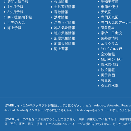
週間天気予報
火山情報
生物平年値
1ヶ月予報
土砂警戒情報
季節の便り
3ヶ月予報
竜巻情報
天気図
寒・暖候期予報
洪水情報
専門天気図
世界の天気
スモッグ情報
専門天気図アーカ
海上予報
地方気象情報
気象衛星
地方天候情報
潮汐・日出没
府県気象情報
紫外線情報
府県天候情報
エマグラム
海上警報
ｳｨﾝﾄﾞﾌﾟﾛﾌｧｲﾗ
空港情報
METAR・TAF
海水温情報
波浪情報
風予測図
雲量図
ダム貯水率
当WEBサイトはJAVAスクリプトを有効にしてご覧ください。また、Adobe社 のAcrobat ReaderとF
Acrobat Readerをインストールするには
こちら
から。Flash Playerをインストールするには
こち
当WEBサイトの情報を二次利用することはできません。気象・海象などの予報情報は、気象学的
傷、死亡、事故、損失、損害、トラブル等については、一切の責任を持ちません。あらかじめご