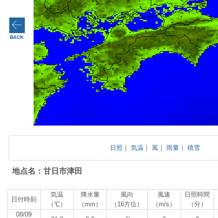
日照
｜
気温
｜
風
｜
雨量
｜
積雪
地点名：甘日市津田
気温
降水量
風向
風速
日照時間
日付時刻
（℃）
（mm）
（16方位）
（m/s）
（分）
08/09