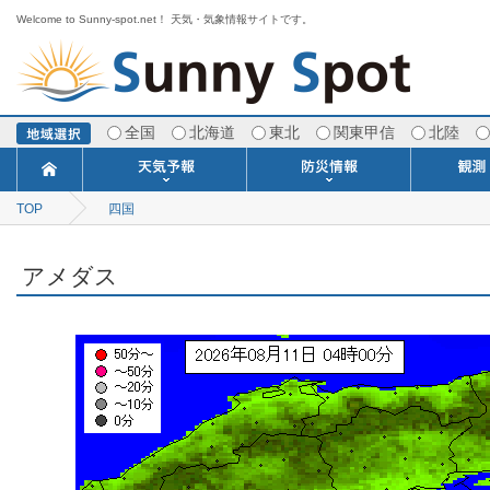
Welcome to Sunny-spot.net！ 天気・気象情報サイトです。
全国
北海道
東北
関東甲信
北陸
TOP
四国
今日明日の天気
寒・暖候期予報
ポイント予報
週間天気予報
世界の天気
1ヶ月予報
3ヶ月予報
分布予報
海上予報
TOPICS
注意報・警報
土砂警戒情報
スモッグ情報
地方気象情報
地方天候情報
府県気象情報
府県天候情報
台風情報
地震情報
津波情報
火山情報
竜巻情報
洪水情報
海上警報
雨雲レーダ
ウィンド
専門天気
MET
潮汐
河川
生
季
専
紫
エ
海
ダ
風
ア
落
気
空
波
風
アメダス