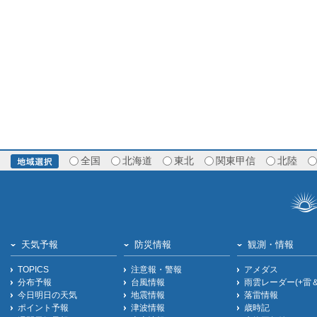
全国
北海道
東北
関東甲信
北陸
天気予報
防災情報
観測・情報
TOPICS
注意報・警報
アメダス
分布予報
台風情報
雨雲レーダー(+雷
今日明日の天気
地震情報
落雷情報
ポイント予報
津波情報
歳時記