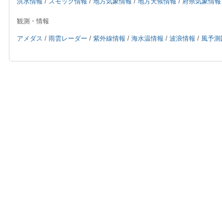
洪水情報
/
スモッグ情報
/
地方気象情報
/
地方天候情報
/
府県気象情報
観測・情報
アメダス
/
雨雲レーダー
/
紫外線情報
/
海水温情報
/
波浪情報
/
風予測