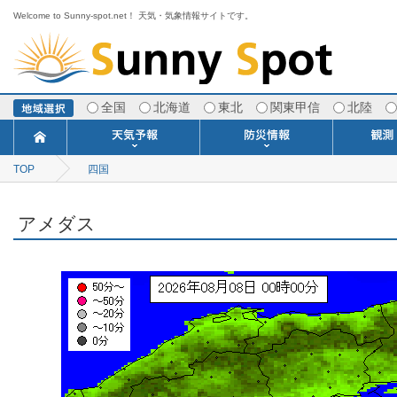
Welcome to Sunny-spot.net！ 天気・気象情報サイトです。
全国
北海道
東北
関東甲信
北陸
TOP
四国
今日明日の天気
寒・暖候期予報
ポイント予報
週間天気予報
世界の天気
1ヶ月予報
3ヶ月予報
分布予報
海上予報
TOPICS
注意報・警報
土砂警戒情報
スモッグ情報
地方気象情報
地方天候情報
府県気象情報
府県天候情報
台風情報
地震情報
津波情報
火山情報
竜巻情報
洪水情報
海上警報
雨雲レーダ
ウィンド
専門天気
MET
潮汐
河川
生
季
専
紫
エ
海
ダ
風
ア
落
気
空
波
風
アメダス