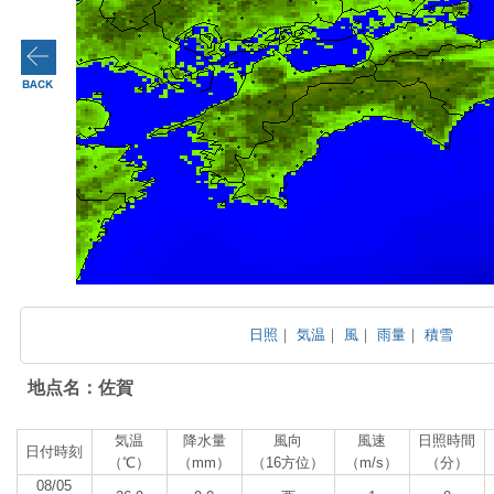
日照
｜
気温
｜
風
｜
雨量
｜
積雪
地点名：佐賀
気温
降水量
風向
風速
日照時間
日付時刻
（℃）
（mm）
（16方位）
（m/s）
（分）
08/05