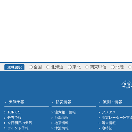
全国
北海道
東北
関東甲信
北陸
天気予報
防災情報
観測・情報
TOPICS
注意報・警報
アメダス
分布予報
台風情報
雨雲レーダー(+雷
今日明日の天気
地震情報
落雷情報
ポイント予報
津波情報
歳時記