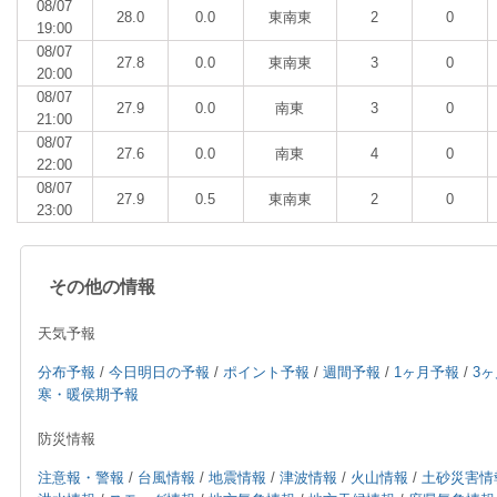
08/07
28.0
0.0
東南東
2
0
19:00
08/07
27.8
0.0
東南東
3
0
20:00
08/07
27.9
0.0
南東
3
0
21:00
08/07
27.6
0.0
南東
4
0
22:00
08/07
27.9
0.5
東南東
2
0
23:00
その他の情報
天気予報
分布予報
/
今日明日の予報
/
ポイント予報
/
週間予報
/
1ヶ月予報
/
3
寒・暖侯期予報
防災情報
注意報・警報
/
台風情報
/
地震情報
/
津波情報
/
火山情報
/
土砂災害情