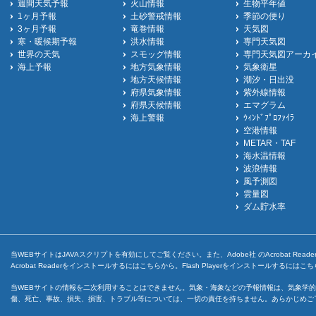
週間天気予報
火山情報
生物平年値
1ヶ月予報
土砂警戒情報
季節の便り
3ヶ月予報
竜巻情報
天気図
寒・暖候期予報
洪水情報
専門天気図
世界の天気
スモッグ情報
専門天気図アーカ
海上予報
地方気象情報
気象衛星
地方天候情報
潮汐・日出没
府県気象情報
紫外線情報
府県天候情報
エマグラム
海上警報
ｳｨﾝﾄﾞﾌﾟﾛﾌｧｲﾗ
空港情報
METAR・TAF
海水温情報
波浪情報
風予測図
雲量図
ダム貯水率
当WEBサイトはJAVAスクリプトを有効にしてご覧ください。また、Adobe社 のAcrobat ReaderとF
Acrobat Readerをインストールするには
こちら
から。Flash Playerをインストールするには
こち
当WEBサイトの情報を二次利用することはできません。気象・海象などの予報情報は、気象学的
傷、死亡、事故、損失、損害、トラブル等については、一切の責任を持ちません。あらかじめご