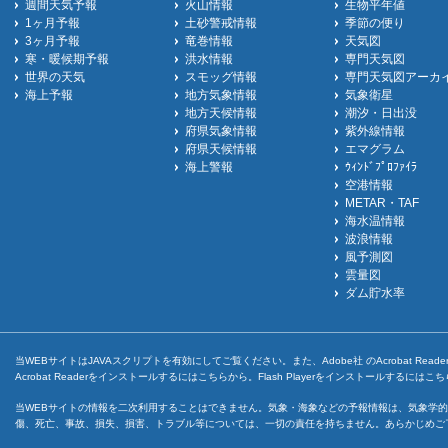
週間天気予報
火山情報
生物平年値
1ヶ月予報
土砂警戒情報
季節の便り
3ヶ月予報
竜巻情報
天気図
寒・暖候期予報
洪水情報
専門天気図
世界の天気
スモッグ情報
専門天気図アーカ
海上予報
地方気象情報
気象衛星
地方天候情報
潮汐・日出没
府県気象情報
紫外線情報
府県天候情報
エマグラム
海上警報
ｳｨﾝﾄﾞﾌﾟﾛﾌｧｲﾗ
空港情報
METAR・TAF
海水温情報
波浪情報
風予測図
雲量図
ダム貯水率
当WEBサイトはJAVAスクリプトを有効にしてご覧ください。また、Adobe社 のAcrobat ReaderとF
Acrobat Readerをインストールするには
こちら
から。Flash Playerをインストールするには
こち
当WEBサイトの情報を二次利用することはできません。気象・海象などの予報情報は、気象学的
傷、死亡、事故、損失、損害、トラブル等については、一切の責任を持ちません。あらかじめご