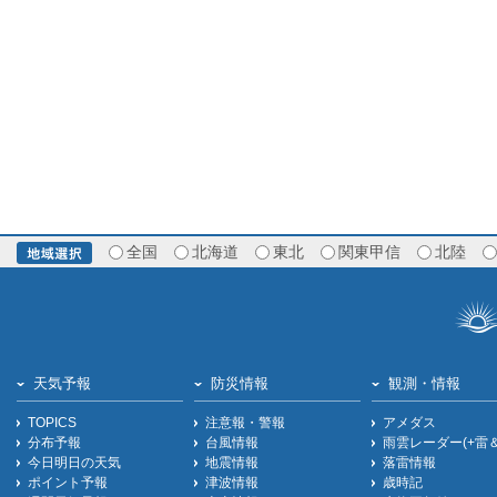
全国
北海道
東北
関東甲信
北陸
天気予報
防災情報
観測・情報
TOPICS
注意報・警報
アメダス
分布予報
台風情報
雨雲レーダー(+雷
今日明日の天気
地震情報
落雷情報
ポイント予報
津波情報
歳時記