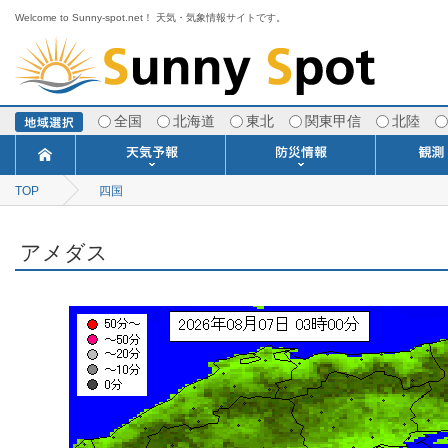
Welcome to Sunny-spot.net！ 天気・気象情報サイトです。
全国
北海道
東北
関東甲信
北陸
TOP
四国
今日明日の天気
寒・暖候期予報
ポイント予報
週間天気予報
世界の天気
1ヶ月予報
3ヶ月予報
分布予報
海上予報
TOPICS
注意報・警報
土砂警戒情報
スモッグ情報
地方気象情報
地方天候情報
府県気象情報
府県天候情報
台風情報
地震情報
津波情報
火山情報
竜巻情報
洪水情報
海上警報
雨雲レーダ
ウィンド
専門天気
MET
潮汐
河川
生
季
専
紫
エ
海
ダ
風
ア
落
気
空
波
風
アメダス