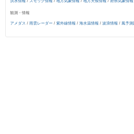
洪水情報
/
スモッグ情報
/
地方気象情報
/
地方天候情報
/
府県気象情報
観測・情報
アメダス
/
雨雲レーダー
/
紫外線情報
/
海水温情報
/
波浪情報
/
風予測