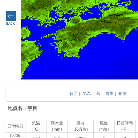
日照
｜
気温
｜
風
｜
雨量
｜
積雪
地点名：宇目
気温
降水量
風向
風速
日照時間
日付時刻
（℃）
（mm）
（16方位）
（m/s）
（分）
08/05