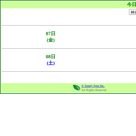
今
07日
(金)
08日
(土)
© Sunny Spot Inc.
All Rights Reserved