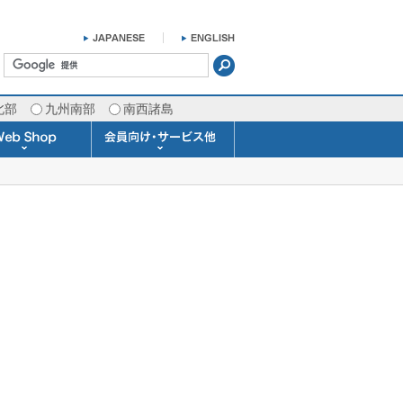
北部
九州南部
南西諸島
掛け時計 温湿度計
ラスバロメーター
ータブル観測機器
b Shopについて
ガリレオ温度計
ガリレオ＆バロ
ラジオメーター
くるくる温度計
発送・お支払い
天気予報時計
天気管
雨量計
概況&イメージサービス
APIデータ提供サービス
各種 気象データの配信
予報士による予報業務
警告灯 通知サービス
長期予報･1ヶ月予報
気象・海況レポート
気象予報士サービス
FAX情報サービス
ラボ (SSI 研究室)
予報士通信講座
専門天気図配信
予報士スクール
お天気パーツ
Pro-Weather
Air-Condition
Sea-Master
メール通知
携帯アプリ
結露予報
Twitter