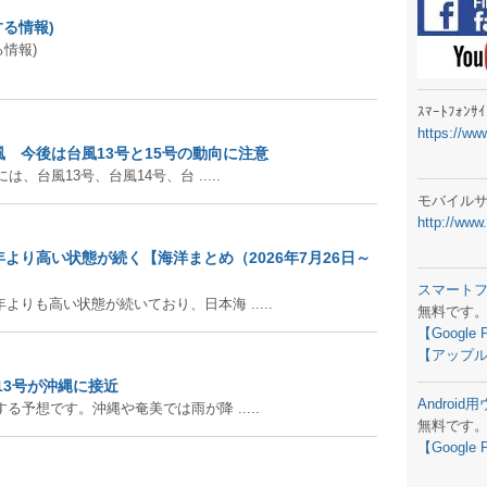
ラジオメ
る情報)
スマートフ
情報)
気象予報
ｽﾏｰﾄﾌｫﾝ
https://ww
弊社事務
 今後は台風13号と15号の動向に注意
、台風13号、台風14号、台 .....
生物平年値
モバイル
http://www
予報士学習
より高い状態が続く【海洋まとめ（2026年7月26日～
専門天気図
スマート
りも高い状態が続いており、日本海 .....
無料です
ラジオメ
【Google 
【アップル
スマートフ
13号が沖縄に接近
Androi
お天気パー
る予想です。沖縄や奄美では雨が降 .....
無料です
【Google 