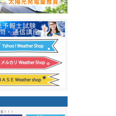
日間予報オプション追加
！
温度計
&
天気管
新色登場！
アル第２弾：本サイト Update!
ーアル第１弾：英語ページOPEN
&週間波浪図を10日に延長しました
電量の推算はじめました
通知サービス「お天気見張り番」開始
図追加しました。
信講座に解析ツール追加！！
図アーカイブ開始！！
ォン アプリ バージョンアップ
是非！！！