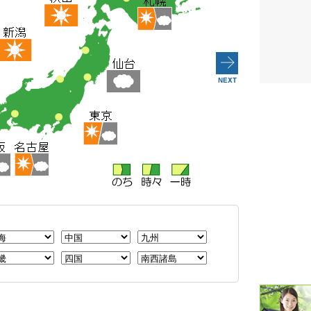
潮汐・日
壁掛け 天
生活・環
気象・海
天気予報 
パトライ
天気管 
ポータブル
落雷・発
ｽﾏｰﾄﾌｫ