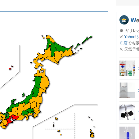
※ ガリレ
※
Yahoo
Ｅ店
でも
※ 天気予