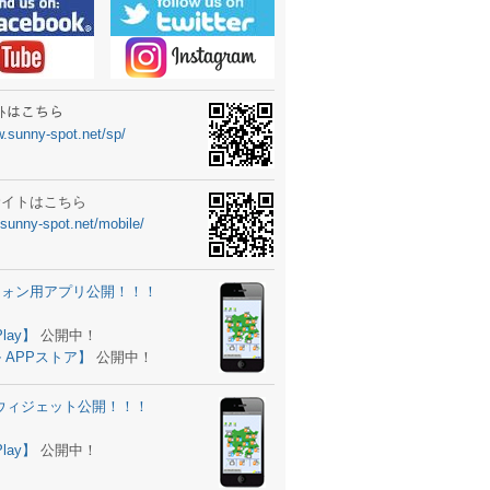
ーターニュータイプ新登場！
ォン ウィジェット公開
士スクールの御案内
ｻｲﾄはこちら
w.sunny-spot.net/sp/
所を移転しました。
 更新
サイトはこちら
.sunny-spot.net/mobile/
サイト OPEN！
 追加
フォン用アプリ公開！！！
。
ーター輸入販売開始！
Play】
公開中！
 APPストア】
公開中！
ォン アプリ バージョンアップ
d用ウィジェット公開！！！
ツ 追加
。
Play】
公開中！