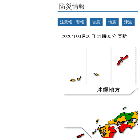
防災情報
注意報・警報
台風
地震
津波