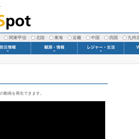
す。
関東甲信
北陸
東海
近畿
中国
四国
九州
注意報・警報
土砂警戒情報
スモッグ情報
地方気象情報
地方天候情報
府県気象情報
府県天候情報
台風情報
地震情報
津波情報
火山情報
竜巻情報
洪水情報
海上警報
雨雲レーダー(+雷＆竜巻)
ウィンドプロファイラー
専門天気図アーカイブ
METAR・TAF
潮汐・日出没
河川水位情報
生物平年値
季節の便り
専門天気図
紫外線情報
エマグラム
海水温情報
ダム貯水率
風予測図2
アメダス
落雷情報
気象衛星
空港情報
波浪情報
風予測図
歳時記
天気図
雲量図
動画ライブラリー
生活・環境予報
琵琶湖[波情報]
桜開花[2026]
サーフィン
サッカー場
推定日射量
紅葉[2025]
ドライブ
キャンプ
ゴルフ
野球場
競馬場
スカイ
お散歩
釣り
洗濯
壁
グ
ポ
We
の動画を再生できます。