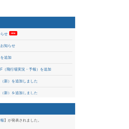
知らせ
のお知らせ
率を追加
 TAF（飛行場実況・予報）を追加
図（新）を追加しました
図（新）を追加しました
波情報を公開
出没、ブログパーツ公開
予報
】が発表されました。
brary 開始しました！