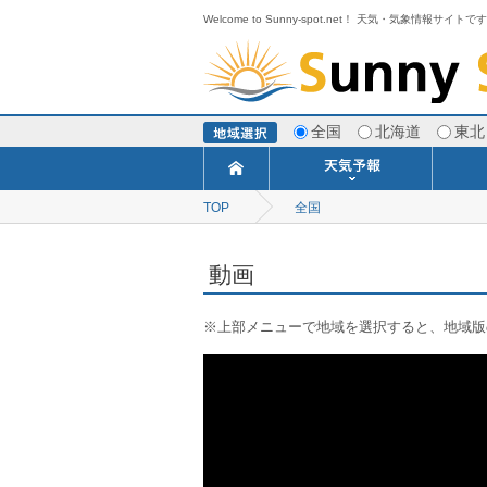
Welcome to Sunny-spot.net！ 天気・気象情報サイトで
全国
北海道
東北
TOP
全国
今日明日の天気
寒・暖候期予報
ポイント予報
週間天気予報
世界の天気
1ヶ月予報
3ヶ月予報
分布予報
海上予報
TOPICS
動画
※上部メニューで地域を選択すると、地域版