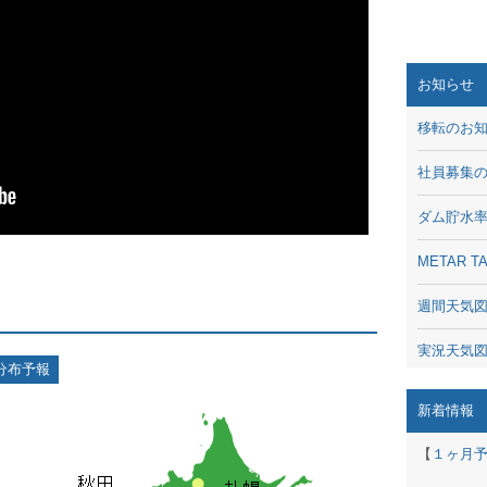
お知らせ
移転のお
社員募集
ダム貯水
METAR
週間天気
実況天気
分布予報
琵琶湖の
新着情報
潮汐・日
【
１ヶ月
動画 - Li