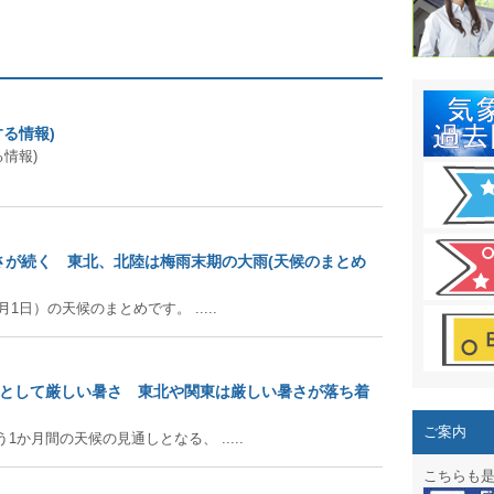
結露 10
ガリレオ
HPリニュー
る情報)
HPリニュ
情報)
週間天気図
太陽光発
さが続く 東北、北陸は梅雨末期の大雨(天候のまとめ
気象情報
月1日）の天候のまとめです。 .....
週間波浪
予報士通
然として厳しい暑さ 東北や関東は厳しい暑さが落ち着
専門天気
ご案内
1か月間の天候の見通しとなる、 .....
スマートフ
こちらも