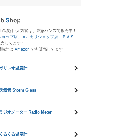
オ温度計･天気管は、東急ハンズで販売中！
!ショップ店
、
メルカリショップ店
、
ＢＡＳ
販売してます！
報時計は
Amazon
でも販売してます！
ガリレオ温度計
天気管 Storm Glass
ラジオメーター Radio Meter
くるくる温度計