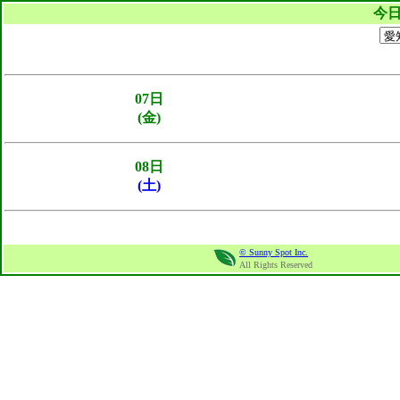
今
07日
(金)
08日
(土)
© Sunny Spot Inc.
All Rights Reserved