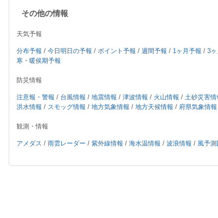
その他の情報
天気予報
分布予報
/
今日明日の予報
/
ポイント予報
/
週間予報
/
1ヶ月予報
/
3
寒・暖侯期予報
防災情報
注意報・警報
/
台風情報
/
地震情報
/
津波情報
/
火山情報
/
土砂災害情
洪水情報
/
スモッグ情報
/
地方気象情報
/
地方天候情報
/
府県気象情報
観測・情報
アメダス
/
雨雲レーダー
/
紫外線情報
/
海水温情報
/
波浪情報
/
風予測