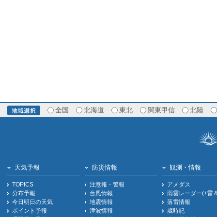
全国
北海道
東北
関東甲信
北陸
天気予報
防災情報
観測・情報
TOPICS
注意報・警報
アメダス
分布予報
台風情報
雨雲レーダー(+雷
今日明日の天気
地震情報
落雷情報
ポイント予報
津波情報
歳時記