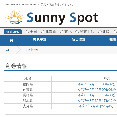
Welcome to Sunny-spot.net！ 天気・気象情報サイトです。
全国
北海道
東北
関東甲信
北陸
TOP
九州北部
今日明日の天気
寒・暖候期予報
ポイント予報
週間天気予報
世界の天気
1ヶ月予報
3ヶ月予報
分布予報
海上予報
TOPICS
注意報・警報
土砂警戒情報
スモッグ情報
地方気象情報
地方天候情報
府県気象情報
府県天候情報
台風情報
地震情報
津波情報
火山情報
竜巻情報
洪水情報
海上警報
雨雲レーダ
ウィンド
専門天気
MET
潮汐
河川
生
季
専
紫
エ
海
ダ
風
ア
落
気
空
波
風
竜巻情報
地域
発表
福岡県
令和7年9月10日00時02
佐賀県
令和7年9月10日00時06
長崎県
令和8年1月15日15時33
熊本県
令和7年8月30日17時12
大分県
令和7年9月9日22時46