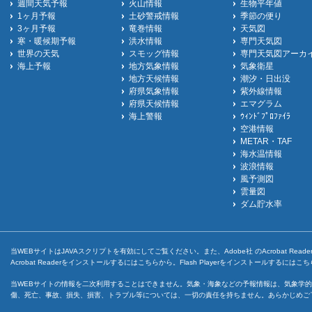
週間天気予報
火山情報
生物平年値
1ヶ月予報
土砂警戒情報
季節の便り
3ヶ月予報
竜巻情報
天気図
寒・暖候期予報
洪水情報
専門天気図
世界の天気
スモッグ情報
専門天気図アーカ
海上予報
地方気象情報
気象衛星
地方天候情報
潮汐・日出没
府県気象情報
紫外線情報
府県天候情報
エマグラム
海上警報
ｳｨﾝﾄﾞﾌﾟﾛﾌｧｲﾗ
空港情報
METAR・TAF
海水温情報
波浪情報
風予測図
雲量図
ダム貯水率
当WEBサイトはJAVAスクリプトを有効にしてご覧ください。また、Adobe社 のAcrobat ReaderとF
Acrobat Readerをインストールするには
こちら
から。Flash Playerをインストールするには
こち
当WEBサイトの情報を二次利用することはできません。気象・海象などの予報情報は、気象学的
傷、死亡、事故、損失、損害、トラブル等については、一切の責任を持ちません。あらかじめご