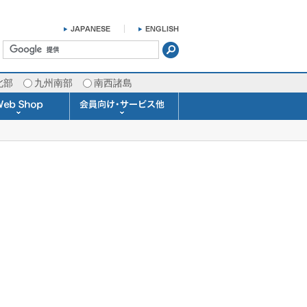
北部
九州南部
南西諸島
掛け時計 温湿度計
ラスバロメーター
ータブル観測機器
b Shopについて
ガリレオ温度計
ガリレオ＆バロ
ラジオメーター
くるくる温度計
発送・お支払い
天気予報時計
天気管
雨量計
概況&イメージサービス
APIデータ提供サービス
各種 気象データの配信
予報士による予報業務
警告灯 通知サービス
長期予報･1ヶ月予報
気象・海況レポート
気象予報士サービス
FAX情報サービス
ラボ (SSI 研究室)
予報士通信講座
専門天気図配信
予報士スクール
お天気パーツ
Pro-Weather
Air-Condition
Sea-Master
メール通知
携帯アプリ
結露予報
Twitter