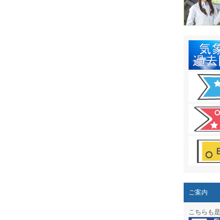
結露 10
ガリレオ
HPリニュー
HPリニュ
週間天気図
太陽光発
気象情報
週間波浪
予報士通
専門天気
ご案内
スマートフ
こちらも