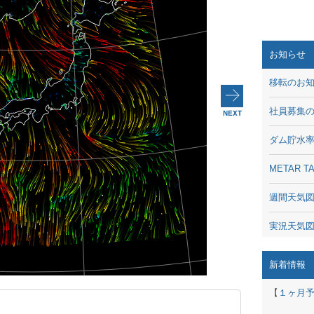
お知らせ
移転のお
社員募集
ダム貯水
METAR
週間天気
実況天気
琵琶湖の
新着情報
潮汐・日
【
１ヶ月
動画 - Li