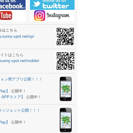
ーターニュータイプ新登場！
ォン ウィジェット公開
士スクールの御案内
ｻｲﾄはこちら
w.sunny-spot.net/sp/
所を移転しました。
 更新
サイトはこちら
.sunny-spot.net/mobile/
サイト OPEN！
 追加
フォン用アプリ公開！！！
。
ーター輸入販売開始！
Play】
公開中！
 APPストア】
公開中！
ォン アプリ バージョンアップ
d用ウィジェット公開！！！
ツ 追加
。
Play】
公開中！