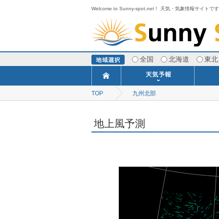
Welcome to Sunny-spot.net！ 天気・気象情報サイトで
全国
北海道
東北
TOP
九州北部
今日明日の天気
寒・暖候期予報
ポイント予報
週間天気予報
世界の天気
1ヶ月予報
3ヶ月予報
分布予報
海上予報
TOPICS
地上風予測