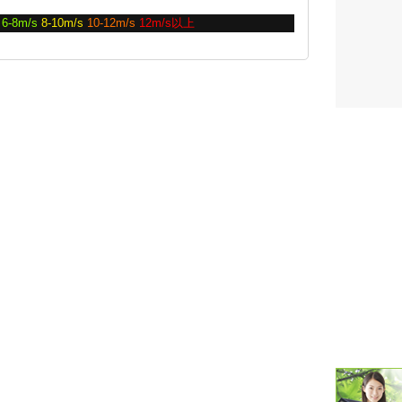
6-8m/s
8-10m/s
10-12m/s
12m/s以上
潮汐・日
壁掛け 天
生活・環
気象・海
天気予報 
パトライ
天気管 
ポータブル
落雷・発
ｽﾏｰﾄﾌｫ