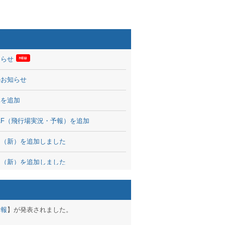
知らせ
のお知らせ
率を追加
 TAF（飛行場実況・予報）を追加
図（新）を追加しました
図（新）を追加しました
波情報を公開
出没、ブログパーツ公開
予報
】が発表されました。
brary 開始しました！