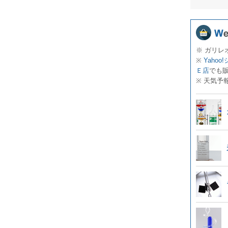
※ ガリレ
※
Yahoo
Ｅ店
でも
※ 天気予