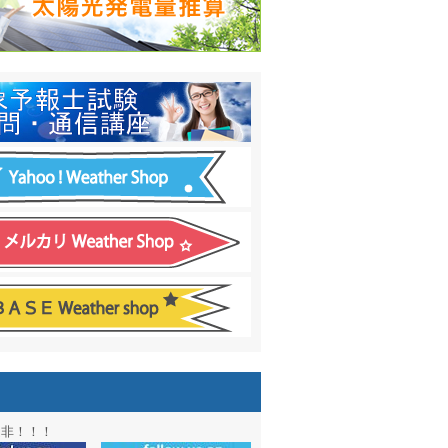
日間予報オプション追加
！
温度計
&
天気管
新色登場！
アル第２弾：本サイト Update!
ーアル第１弾：英語ページOPEN
&週間波浪図を10日に延長しました
電量の推算はじめました
通知サービス「お天気見張り番」開始
図追加しました。
信講座に解析ツール追加！！
図アーカイブ開始！！
ォン アプリ バージョンアップ
是非！！！