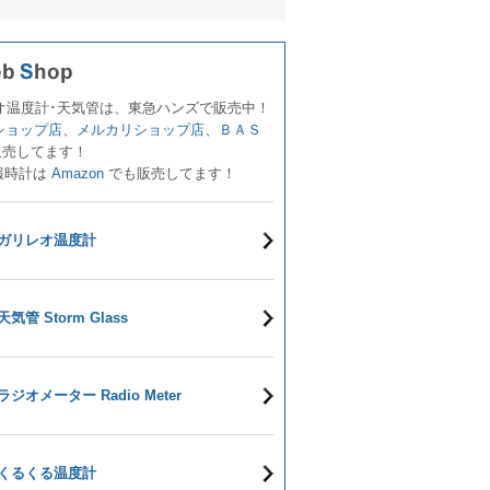
オ温度計･天気管は、東急ハンズで販売中！
!ショップ店
、
メルカリショップ店
、
ＢＡＳ
販売してます！
報時計は
Amazon
でも販売してます！
ガリレオ温度計
天気管 Storm Glass
ラジオメーター Radio Meter
くるくる温度計