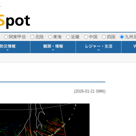
す。
関東甲信
北陸
東海
近畿
中国
四国
九州
注意報・警報
土砂警戒情報
スモッグ情報
地方気象情報
地方天候情報
府県気象情報
府県天候情報
台風情報
地震情報
津波情報
火山情報
竜巻情報
洪水情報
海上警報
雨雲レーダー(+雷＆竜巻)
ウィンドプロファイラー
専門天気図アーカイブ
METAR・TAF
潮汐・日出没
河川水位情報
生物平年値
季節の便り
専門天気図
紫外線情報
エマグラム
海水温情報
ダム貯水率
風予測図2
アメダス
落雷情報
気象衛星
空港情報
波浪情報
風予測図
歳時記
天気図
雲量図
動画ライブラリー
生活・環境予報
琵琶湖[波情報]
桜開花[2026]
サーフィン
サッカー場
推定日射量
紅葉[2025]
ドライブ
キャンプ
ゴルフ
野球場
競馬場
スカイ
お散歩
釣り
洗濯
壁
グ
ポ
We
(2026-01-21 09時)