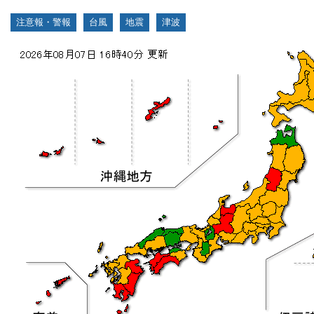
注意報・警報
台風
地震
津波