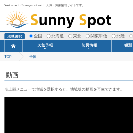
Welcome to Sunny-spot.net！ 天気・気象情報サイトです。
全国
北海道
東北
関東甲信
北陸
TOP
全国
今日明日の天気
寒・暖候期予報
ポイント予報
週間天気予報
世界の天気
1ヶ月予報
3ヶ月予報
分布予報
海上予報
TOPICS
注意報・警報
土砂警戒情報
スモッグ情報
地方気象情報
地方天候情報
府県気象情報
府県天候情報
台風情報
地震情報
津波情報
火山情報
竜巻情報
洪水情報
海上警報
雨雲レーダ
ウィンド
専門天気
MET
潮汐
河川
生
季
専
紫
エ
海
ダ
風
ア
落
気
空
波
風
動画
※上部メニューで地域を選択すると、地域版の動画を再生できます。