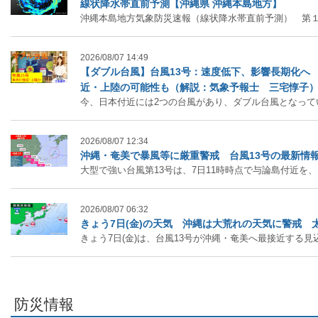
線状降水帯直前予測【沖縄県 沖縄本島地方】
沖縄本島地方気象防災速報（線状降水帯直前予測） 第
2026/08/07 14:49
【ダブル台風】台風13号：速度低下、影響長期化へ 
近・上陸の可能性も（解説：気象予報士 三宅惇子
今、日本付近には2つの台風があり、ダブル台風となっています
2026/08/07 12:34
沖縄・奄美で暴風等に厳重警戒 台風13号の最新情
大型で強い台風第13号は、7日11時時点で与論島付近を、
2026/08/07 06:32
きょう7日(金)の天気 沖縄は大荒れの天気に警戒 
きょう7日(金)は、台風13号が沖縄・奄美へ最接近する見込み 
防災情報