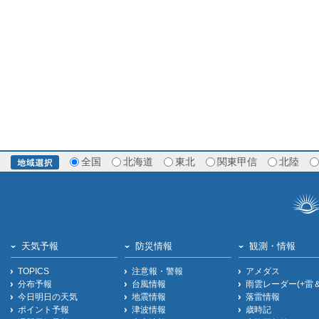
全国
北海道
東北
関東甲信
北陸
天気予報
防災情報
観測・情報
TOPICS
注意報・警報
アメダス
分布予報
台風情報
雨雲レーダー(+雷
今日明日の天気
地震情報
落雷情報
ポイント予報
津波情報
歳時記