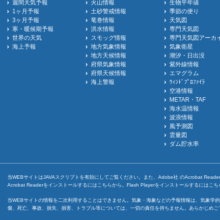
週間天気予報
火山情報
生物平年値
1ヶ月予報
土砂警戒情報
季節の便り
3ヶ月予報
竜巻情報
天気図
寒・暖候期予報
洪水情報
専門天気図
世界の天気
スモッグ情報
専門天気図アーカ
海上予報
地方気象情報
気象衛星
地方天候情報
潮汐・日出没
府県気象情報
紫外線情報
府県天候情報
エマグラム
海上警報
ｳｨﾝﾄﾞﾌﾟﾛﾌｧｲﾗ
空港情報
METAR・TAF
海水温情報
波浪情報
風予測図
雲量図
ダム貯水率
当WEBサイトはJAVAスクリプトを有効にしてご覧ください。また、Adobe社 のAcrobat ReaderとF
Acrobat Readerをインストールするには
こちら
から。Flash Playerをインストールするには
こち
当WEBサイトの情報を二次利用することはできません。気象・海象などの予報情報は、気象学的
傷、死亡、事故、損失、損害、トラブル等については、一切の責任を持ちません。あらかじめご