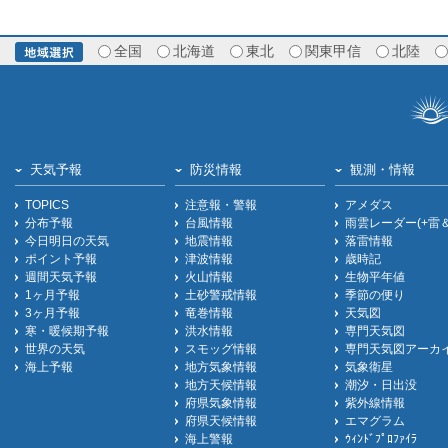
全国
北海道
東北
関東甲信
北陸
天気予報
防災情報
観測・情報
TOPICS
注意報・警報
アメダス
分布予報
台風情報
雨雲レーダー(+雷
今日明日の天気
地震情報
落雷情報
ポイント予報
津波情報
歳時記
週間天気予報
火山情報
生物平年値
1ヶ月予報
土砂警戒情報
季節の便り
3ヶ月予報
竜巻情報
天気図
寒・暖候期予報
洪水情報
専門天気図
世界の天気
スモッグ情報
専門天気図アーカ
海上予報
地方気象情報
気象衛星
地方天候情報
潮汐・日出没
府県気象情報
紫外線情報
府県天候情報
エマグラム
海上警報
ｳｨﾝﾄﾞﾌﾟﾛﾌｧｲﾗ