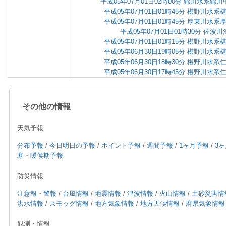
平成05年07月01日02時00分 錦川水系
平成05年07月01日01時45分 椹野川水
平成05年07月01日01時45分 厚東川水
平成05年07月01日01時30分 佐波
平成05年07月01日01時15分 椹野川水
平成05年06月30日19時05分 椹野川水
平成05年06月30日18時30分 椹野川水
平成05年06月30日17時45分 椹野川水
その他の情報
天気予報
分布予報
/
今日明日の予報
/
ポイント予報
/
週間予報
/
1ヶ月予報
/
3
寒・暖侯期予報
防災情報
注意報・警報
/
台風情報
/
地震情報
/
津波情報
/
火山情報
/
土砂災害情
洪水情報
/
スモッグ情報
/
地方気象情報
/
地方天候情報
/
府県気象情報
観測・情報