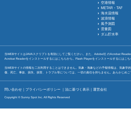
空港情報
METAR・TAF
海水温情報
波浪情報
風予測図
雲量図
ダム貯水率
当WEBサイトはJAVAスクリプトを有効にしてご覧ください。また、Adobe社 のAcrobat ReaderとF
Acrobat Readerをインストールするには
こちら
から。Flash Playerをインストールするには
こち
当WEBサイトの情報を二次利用することはできません。気象・海象などの予報情報は、気象学的
傷、死亡、事故、損失、損害、トラブル等については、一切の責任を持ちません。あらかじめご
問い合わせ
｜
プライバシーポリシー
｜
法に基づく表示
｜
運営会社
Copyright © Sunny Spot Inc. All Rights Reserved