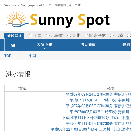
Welcome to Sunny-spot.net！ 天気・気象情報サイトです。
全国
北海道
東北
関東甲信
北陸
TOP
中国
今日明日の天気
寒・暖候期予報
ポイント予報
週間天気予報
世界の天気
1ヶ月予報
3ヶ月予報
分布予報
海上予報
TOPICS
注意報・警報
土砂警戒情報
スモッグ情報
地方気象情報
地方天候情報
府県気象情報
府県天候情報
台風情報
地震情報
津波情報
火山情報
竜巻情報
洪水情報
海上警報
雨雲レーダ
ウィンド
専門天気
MET
潮汐
河川
生
季
専
紫
エ
海
ダ
風
ア
落
気
空
波
風
洪水情報
地域
発表
平成07年09月14日17時30分 斐伊
平成07年09月14日12時10分 斐伊
平成07年03月03日22時30分 斐伊
平成07年03月03日11時50分 斐伊
平成06年11月03日02時10分 江の川
平成06年11月03日01時30分 斐伊
平成06年11月03日00時40分 江の川下流氾