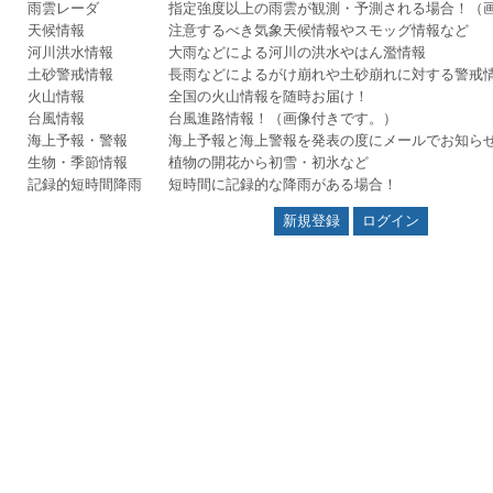
雨雲レーダ
指定強度以上の雨雲が観測・予測される場合！（
天候情報
注意するべき気象天候情報やスモッグ情報など
河川洪水情報
大雨などによる河川の洪水やはん濫情報
土砂警戒情報
長雨などによるがけ崩れや土砂崩れに対する警戒
火山情報
全国の火山情報を随時お届け！
台風情報
台風進路情報！（画像付きです。）
海上予報・警報
海上予報と海上警報を発表の度にメールでお知ら
生物・季節情報
植物の開花から初雪・初氷など
記録的短時間降雨
短時間に記録的な降雨がある場合！
新規登録
ログイン