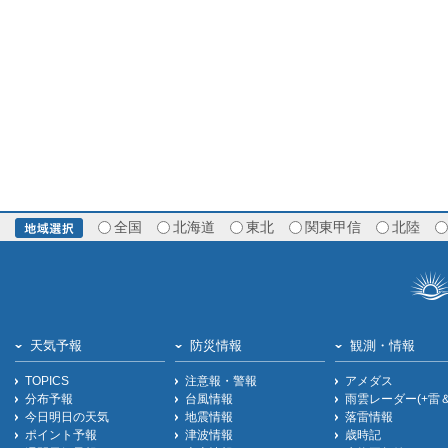
全国
北海道
東北
関東甲信
北陸
天気予報
防災情報
観測・情報
TOPICS
注意報・警報
アメダス
分布予報
台風情報
雨雲レーダー(+雷
今日明日の天気
地震情報
落雷情報
ポイント予報
津波情報
歳時記