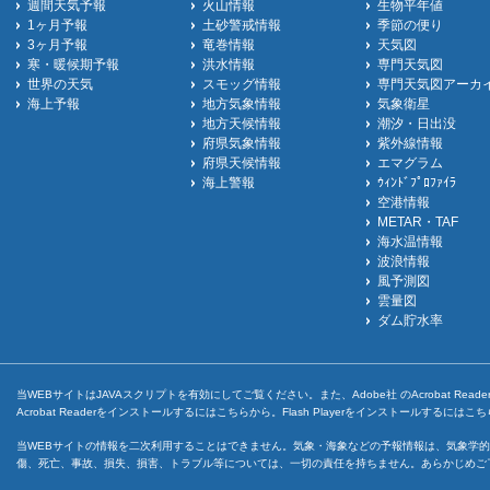
週間天気予報
火山情報
生物平年値
1ヶ月予報
土砂警戒情報
季節の便り
3ヶ月予報
竜巻情報
天気図
寒・暖候期予報
洪水情報
専門天気図
世界の天気
スモッグ情報
専門天気図アーカ
海上予報
地方気象情報
気象衛星
地方天候情報
潮汐・日出没
府県気象情報
紫外線情報
府県天候情報
エマグラム
海上警報
ｳｨﾝﾄﾞﾌﾟﾛﾌｧｲﾗ
空港情報
METAR・TAF
海水温情報
波浪情報
風予測図
雲量図
ダム貯水率
当WEBサイトはJAVAスクリプトを有効にしてご覧ください。また、Adobe社 のAcrobat ReaderとF
Acrobat Readerをインストールするには
こちら
から。Flash Playerをインストールするには
こち
当WEBサイトの情報を二次利用することはできません。気象・海象などの予報情報は、気象学的
傷、死亡、事故、損失、損害、トラブル等については、一切の責任を持ちません。あらかじめご