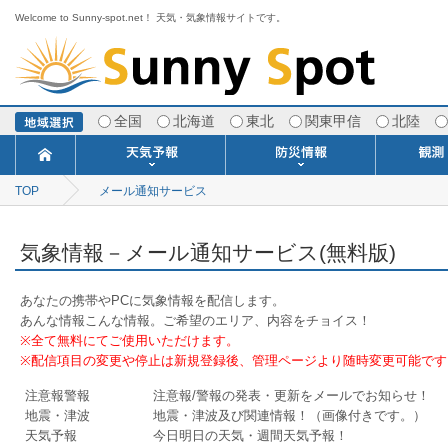
Welcome to Sunny-spot.net！ 天気・気象情報サイトです。
全国
北海道
東北
関東甲信
北陸
TOP
メール通知サービス
今日明日の天気
寒・暖候期予報
ポイント予報
週間天気予報
世界の天気
1ヶ月予報
3ヶ月予報
分布予報
海上予報
TOPICS
注意報・警報
土砂警戒情報
スモッグ情報
地方気象情報
地方天候情報
府県気象情報
府県天候情報
台風情報
地震情報
津波情報
火山情報
竜巻情報
洪水情報
海上警報
雨雲レーダ
ウィンド
専門天気
MET
潮汐
河川
生
季
専
紫
エ
海
ダ
風
ア
落
気
空
波
風
気象情報－メール通知サービス(無料版)
あなたの携帯やPCに気象情報を配信します。
あんな情報こんな情報。ご希望のエリア、内容をチョイス！
※全て無料にてご使用いただけます。
※配信項目の変更や停止は新規登録後、管理ページより随時変更可能です
注意報警報
注意報/警報の発表・更新をメールでお知らせ！
地震・津波
地震・津波及び関連情報！（画像付きです。）
天気予報
今日明日の天気・週間天気予報！