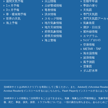
週間天気予報
火山情報
生物平年値
1ヶ月予報
土砂警戒情報
季節の便り
3ヶ月予報
竜巻情報
天気図
寒・暖候期予報
洪水情報
専門天気図
世界の天気
スモッグ情報
専門天気図アーカ
海上予報
地方気象情報
気象衛星
地方天候情報
潮汐・日出没
府県気象情報
紫外線情報
府県天候情報
エマグラム
海上警報
ｳｨﾝﾄﾞﾌﾟﾛﾌｧｲﾗ
空港情報
METAR・TAF
海水温情報
波浪情報
風予測図
雲量図
ダム貯水率
当WEBサイトはJAVAスクリプトを有効にしてご覧ください。また、Adobe社 のAcrobat ReaderとF
Acrobat Readerをインストールするには
こちら
から。Flash Playerをインストールするには
こち
当WEBサイトの情報を二次利用することはできません。気象・海象などの予報情報は、気象学的
傷、死亡、事故、損失、損害、トラブル等については、一切の責任を持ちません。あらかじめご