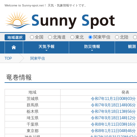
Welcome to Sunny-spot.net！ 天気・気象情報サイトです。
全国
北海道
東北
関東甲信
北陸
TOP
関東甲信
今日明日の天気
寒・暖候期予報
ポイント予報
週間天気予報
世界の天気
1ヶ月予報
3ヶ月予報
分布予報
海上予報
TOPICS
注意報・警報
土砂警戒情報
スモッグ情報
地方気象情報
地方天候情報
府県気象情報
府県天候情報
台風情報
地震情報
津波情報
火山情報
竜巻情報
洪水情報
海上警報
雨雲レーダ
ウィンド
専門天気
MET
潮汐
河川
生
季
専
紫
エ
海
ダ
風
ア
落
気
空
波
風
竜巻情報
地域
発表
茨城県
令和7年11月1日00時03
群馬県
令和7年9月18日14時06
栃木県
令和7年9月18日13時56
埼玉県
令和7年9月18日14時12
千葉県
令和8年1月11日03時16
東京都
令和8年1月11日04時46