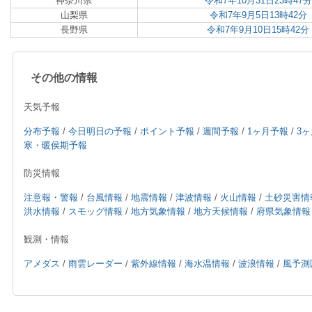
神奈川県
令和7年10月31日23時4
山梨県
令和7年9月5日13時42
長野県
令和7年9月10日15時42
その他の情報
天気予報
分布予報
/
今日明日の予報
/
ポイント予報
/
週間予報
/
1ヶ月予報
/
3
寒・暖侯期予報
防災情報
注意報・警報
/
台風情報
/
地震情報
/
津波情報
/
火山情報
/
土砂災害情
洪水情報
/
スモッグ情報
/
地方気象情報
/
地方天候情報
/
府県気象情報
観測・情報
アメダス
/
雨雲レーダー
/
紫外線情報
/
海水温情報
/
波浪情報
/
風予測