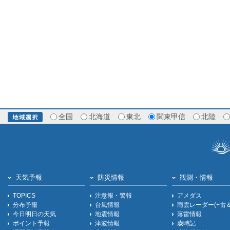
全国
北海道
東北
関東甲信
北陸
天気予報
防災情報
観測・情報
TOPICS
注意報・警報
アメダス
分布予報
台風情報
雨雲レーダー(+雷
今日明日の天気
地震情報
落雷情報
ポイント予報
津波情報
歳時記