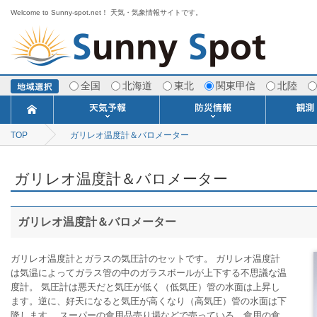
Welcome to Sunny-spot.net！ 天気・気象情報サイトです。
全国
北海道
東北
関東甲信
北陸
TOP
ガリレオ温度計＆バロメーター
今日明日の天気
寒・暖候期予報
ポイント予報
週間天気予報
世界の天気
1ヶ月予報
3ヶ月予報
分布予報
海上予報
TOPICS
注意報・警報
土砂警戒情報
スモッグ情報
地方気象情報
地方天候情報
府県気象情報
府県天候情報
台風情報
地震情報
津波情報
火山情報
竜巻情報
洪水情報
海上警報
雨雲レーダ
ウィンド
専門天気
MET
潮汐
河川
生
季
専
紫
エ
海
ダ
風
ア
落
気
空
波
風
ガリレオ温度計＆バロメーター
ガリレオ温度計＆バロメーター
ガリレオ温度計とガラスの気圧計のセットです。 ガリレオ温度計
は気温によってガラス管の中のガラスボールが上下する不思議な温
度計。 気圧計は悪天だと気圧が低く（低気圧）管の水面は上昇し
ます。逆に、好天になると気圧が高くなり（高気圧）管の水面は下
降します。 スーパーの食用品売り場などで売っている、食用の食