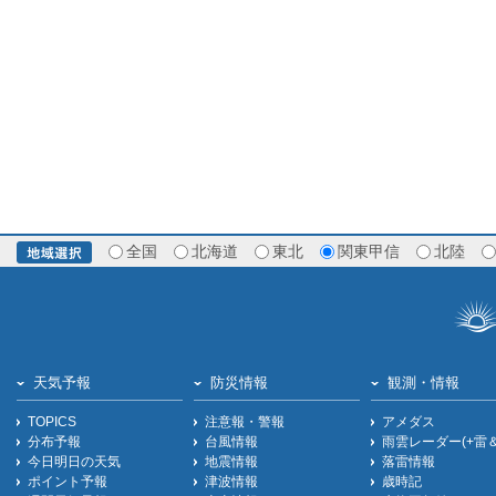
全国
北海道
東北
関東甲信
北陸
天気予報
防災情報
観測・情報
TOPICS
注意報・警報
アメダス
分布予報
台風情報
雨雲レーダー(+雷
今日明日の天気
地震情報
落雷情報
ポイント予報
津波情報
歳時記