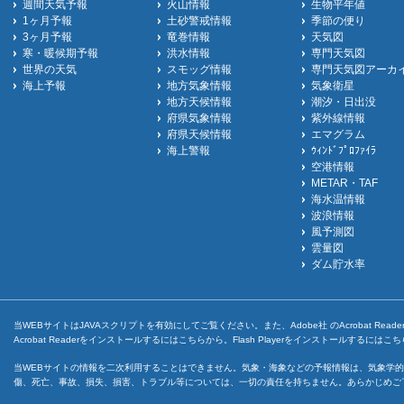
週間天気予報
火山情報
生物平年値
1ヶ月予報
土砂警戒情報
季節の便り
3ヶ月予報
竜巻情報
天気図
寒・暖候期予報
洪水情報
専門天気図
世界の天気
スモッグ情報
専門天気図アーカ
海上予報
地方気象情報
気象衛星
地方天候情報
潮汐・日出没
府県気象情報
紫外線情報
府県天候情報
エマグラム
海上警報
ｳｨﾝﾄﾞﾌﾟﾛﾌｧｲﾗ
空港情報
METAR・TAF
海水温情報
波浪情報
風予測図
雲量図
ダム貯水率
当WEBサイトはJAVAスクリプトを有効にしてご覧ください。また、Adobe社 のAcrobat ReaderとF
Acrobat Readerをインストールするには
こちら
から。Flash Playerをインストールするには
こち
当WEBサイトの情報を二次利用することはできません。気象・海象などの予報情報は、気象学的
傷、死亡、事故、損失、損害、トラブル等については、一切の責任を持ちません。あらかじめご