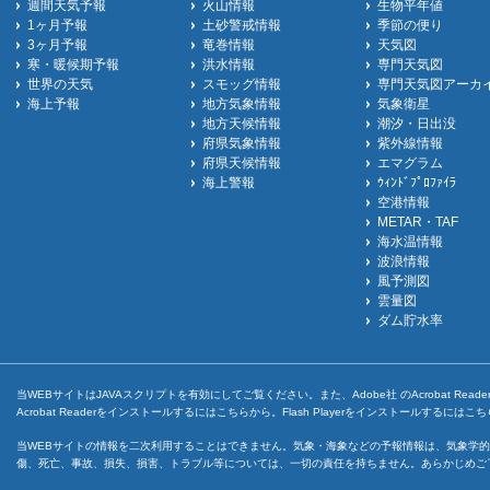
週間天気予報
火山情報
生物平年値
1ヶ月予報
土砂警戒情報
季節の便り
3ヶ月予報
竜巻情報
天気図
寒・暖候期予報
洪水情報
専門天気図
世界の天気
スモッグ情報
専門天気図アーカ
海上予報
地方気象情報
気象衛星
地方天候情報
潮汐・日出没
府県気象情報
紫外線情報
府県天候情報
エマグラム
海上警報
ｳｨﾝﾄﾞﾌﾟﾛﾌｧｲﾗ
空港情報
METAR・TAF
海水温情報
波浪情報
風予測図
雲量図
ダム貯水率
当WEBサイトはJAVAスクリプトを有効にしてご覧ください。また、Adobe社 のAcrobat ReaderとF
Acrobat Readerをインストールするには
こちら
から。Flash Playerをインストールするには
こち
当WEBサイトの情報を二次利用することはできません。気象・海象などの予報情報は、気象学的
傷、死亡、事故、損失、損害、トラブル等については、一切の責任を持ちません。あらかじめご