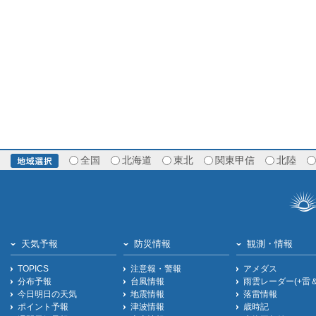
全国
北海道
東北
関東甲信
北陸
天気予報
防災情報
観測・情報
TOPICS
注意報・警報
アメダス
分布予報
台風情報
雨雲レーダー(+雷
今日明日の天気
地震情報
落雷情報
ポイント予報
津波情報
歳時記