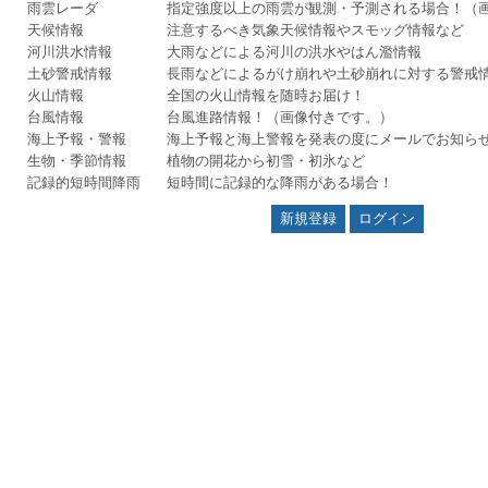
雨雲レーダ
指定強度以上の雨雲が観測・予測される場合！（
天候情報
注意するべき気象天候情報やスモッグ情報など
河川洪水情報
大雨などによる河川の洪水やはん濫情報
土砂警戒情報
長雨などによるがけ崩れや土砂崩れに対する警戒
火山情報
全国の火山情報を随時お届け！
台風情報
台風進路情報！（画像付きです。）
海上予報・警報
海上予報と海上警報を発表の度にメールでお知ら
生物・季節情報
植物の開花から初雪・初氷など
記録的短時間降雨
短時間に記録的な降雨がある場合！
新規登録
ログイン