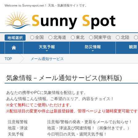
Welcome to Sunny-spot.net！ 天気・気象情報サイトです。
全国
北海道
東北
関東甲信
北陸
TOP
メール通知サービス
今日明日の天気
寒・暖候期予報
ポイント予報
週間天気予報
世界の天気
1ヶ月予報
3ヶ月予報
分布予報
海上予報
TOPICS
注意報・警報
土砂警戒情報
スモッグ情報
地方気象情報
地方天候情報
府県気象情報
府県天候情報
台風情報
地震情報
津波情報
火山情報
竜巻情報
洪水情報
海上警報
雨雲レーダ
ウィンド
専門天気
MET
潮汐
河川
生
季
専
紫
エ
海
ダ
風
ア
落
気
空
波
風
気象情報－メール通知サービス(無料版)
あなたの携帯やPCに気象情報を配信します。
あんな情報こんな情報。ご希望のエリア、内容をチョイス！
※全て無料にてご使用いただけます。
※配信項目の変更や停止は新規登録後、管理ページより随時変更可能です
注意報警報
注意報/警報の発表・更新をメールでお知らせ！
地震・津波
地震・津波及び関連情報！（画像付きです。）
天気予報
今日明日の天気・週間天気予報！