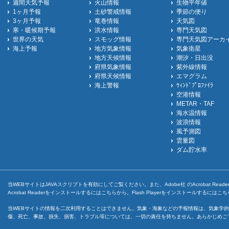
週間天気予報
火山情報
生物平年値
1ヶ月予報
土砂警戒情報
季節の便り
3ヶ月予報
竜巻情報
天気図
寒・暖候期予報
洪水情報
専門天気図
世界の天気
スモッグ情報
専門天気図アーカ
海上予報
地方気象情報
気象衛星
地方天候情報
潮汐・日出没
府県気象情報
紫外線情報
府県天候情報
エマグラム
海上警報
ｳｨﾝﾄﾞﾌﾟﾛﾌｧｲﾗ
空港情報
METAR・TAF
海水温情報
波浪情報
風予測図
雲量図
ダム貯水率
当WEBサイトはJAVAスクリプトを有効にしてご覧ください。また、Adobe社 のAcrobat ReaderとF
Acrobat Readerをインストールするには
こちら
から。Flash Playerをインストールするには
こち
当WEBサイトの情報を二次利用することはできません。気象・海象などの予報情報は、気象学的
傷、死亡、事故、損失、損害、トラブル等については、一切の責任を持ちません。あらかじめご