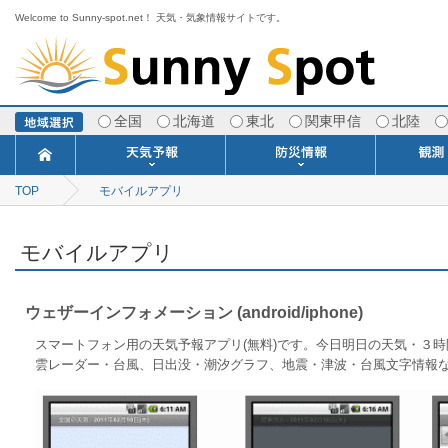
Welcome to Sunny-spot.net！ 天気・気象情報サイトです。
全国
北海道
東北
関東甲信
北陸
TOP
モバイルアプリ
今日明日の天気
寒・暖候期予報
ポイント予報
週間天気予報
世界の天気
1ヶ月予報
3ヶ月予報
分布予報
海上予報
TOPICS
注意報・警報
土砂警戒情報
スモッグ情報
地方気象情報
地方天候情報
府県気象情報
府県天候情報
台風情報
地震情報
津波情報
火山情報
竜巻情報
洪水情報
海上警報
雨雲レーダ
ウィンド
専門天気
MET
潮汐
河川
生
季
専
紫
エ
海
ダ
風
ア
落
気
空
波
風
モバイルアプリ
ウェザーインフォメーション (android/iphone)
スマートフォン用の天気予報アプリ(無料)です。今日明日の天気・３
雲レーダー・台風、日出没・潮汐グラフ、地震・津波・台風文字情報