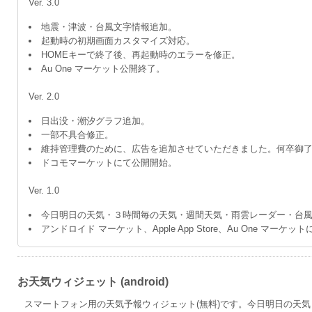
Ver. 3.0
地震・津波・台風文字情報追加。
起動時の初期画面カスタマイズ対応。
HOMEキーで終了後、再起動時のエラーを修正。
Au One マーケット公開終了。
Ver. 2.0
日出没・潮汐グラフ追加。
一部不具合修正。
維持管理費のために、広告を追加させていただきました。何卒御
ドコモマーケットにて公開開始。
Ver. 1.0
今日明日の天気・３時間毎の天気・週間天気・雨雲レーダー・台
アンドロイド マーケット、Apple App Store、Au One マーケ
お天気ウィジェット (android)
スマートフォン用の天気予報ウィジェット(無料)です。今日明日の天