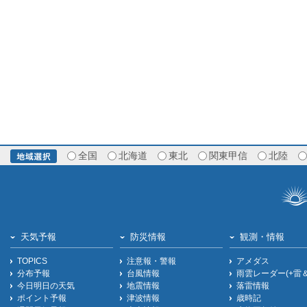
全国
北海道
東北
関東甲信
北陸
天気予報
防災情報
観測・情報
TOPICS
注意報・警報
アメダス
分布予報
台風情報
雨雲レーダー(+雷
今日明日の天気
地震情報
落雷情報
ポイント予報
津波情報
歳時記