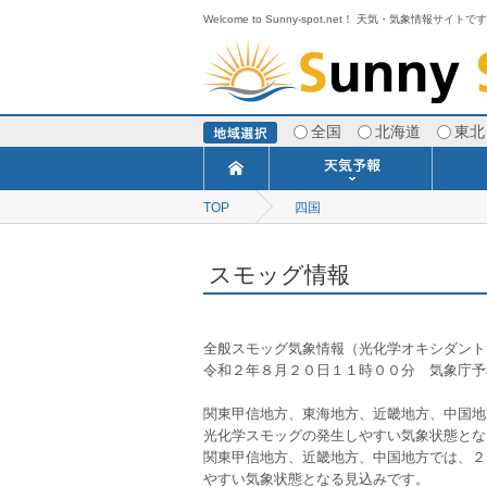
Welcome to Sunny-spot.net！ 天気・気象情報サイトで
全国
北海道
東北
TOP
四国
今日明日の天気
寒・暖候期予報
ポイント予報
週間天気予報
世界の天気
1ヶ月予報
3ヶ月予報
分布予報
海上予報
TOPICS
スモッグ情報
全般スモッグ気象情報（光化学オキシダント
令和２年８月２０日１１時００分　気象庁予
関東甲信地方、東海地方、近畿地方、中国地
光化学スモッグの発生しやすい気象状態とな
関東甲信地方、近畿地方、中国地方では、２
やすい気象状態となる見込みです。