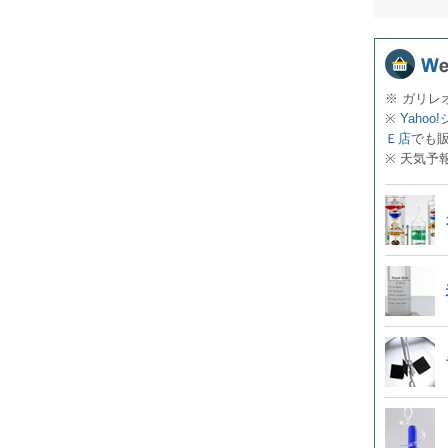
※ ガリレ
※
Yahoo
Ｅ店
でも
※ 天気予