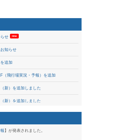
知らせ
のお知らせ
率を追加
 TAF（飛行場実況・予報）を追加
図（新）を追加しました
図（新）を追加しました
波情報を公開
出没、ブログパーツ公開
予報
】が発表されました。
brary 開始しました！