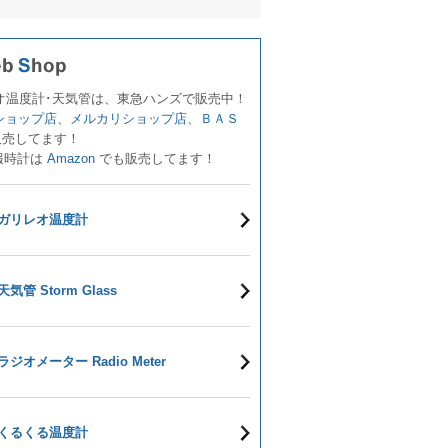
オ温度計･天気管は、東急ハンズで販売中！
!ショップ店
、
メルカリショップ店
、
ＢＡＳ
販売してます！
報時計は
Amazon
でも販売してます！
ガリレオ温度計
天気管 Storm Glass
ラジオメーター Radio Meter
くるくる温度計