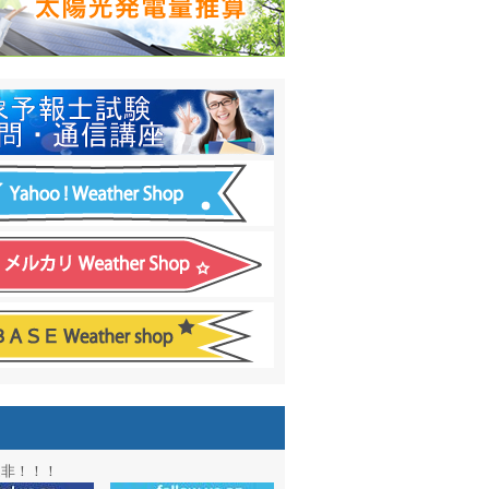
日間予報オプション追加
！
温度計
&
天気管
新色登場！
アル第２弾：本サイト Update!
ーアル第１弾：英語ページOPEN
&週間波浪図を10日に延長しました
電量の推算はじめました
通知サービス「お天気見張り番」開始
図追加しました。
信講座に解析ツール追加！！
図アーカイブ開始！！
ォン アプリ バージョンアップ
是非！！！