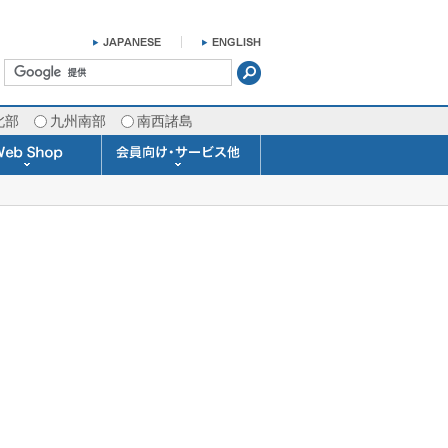
北部
九州南部
南西諸島
掛け時計 温湿度計
ラスバロメーター
ータブル観測機器
b Shopについて
ガリレオ温度計
ガリレオ＆バロ
ラジオメーター
くるくる温度計
発送・お支払い
天気予報時計
天気管
雨量計
概況&イメージサービス
APIデータ提供サービス
各種 気象データの配信
予報士による予報業務
警告灯 通知サービス
長期予報･1ヶ月予報
気象・海況レポート
気象予報士サービス
FAX情報サービス
ラボ (SSI 研究室)
予報士通信講座
専門天気図配信
予報士スクール
お天気パーツ
Pro-Weather
Air-Condition
Sea-Master
メール通知
携帯アプリ
結露予報
Twitter