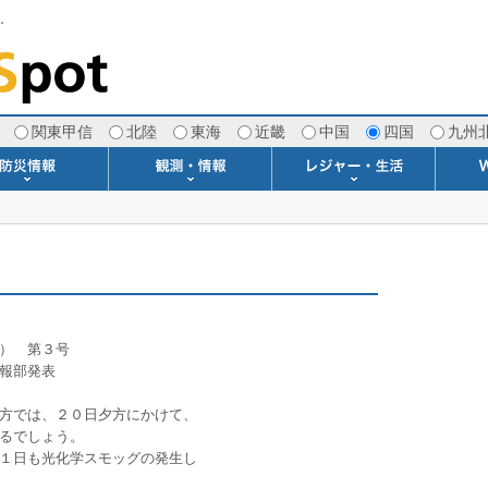
す。
関東甲信
北陸
東海
近畿
中国
四国
九州
注意報・警報
土砂警戒情報
スモッグ情報
地方気象情報
地方天候情報
府県気象情報
府県天候情報
台風情報
地震情報
津波情報
火山情報
竜巻情報
洪水情報
海上警報
雨雲レーダー(+雷＆竜巻)
ウィンドプロファイラー
専門天気図アーカイブ
METAR・TAF
潮汐・日出没
河川水位情報
生物平年値
季節の便り
専門天気図
紫外線情報
エマグラム
海水温情報
ダム貯水率
風予測図2
アメダス
落雷情報
気象衛星
空港情報
波浪情報
風予測図
歳時記
天気図
雲量図
動画ライブラリー
生活・環境予報
琵琶湖[波情報]
桜開花[2026]
サーフィン
サッカー場
推定日射量
紅葉[2025]
ドライブ
キャンプ
ゴルフ
野球場
競馬場
スカイ
お散歩
釣り
洗濯
壁
グ
ポ
We
）　第３号
報部発表
方では、２０日夕方にかけて、
るでしょう。
１日も光化学スモッグの発生し