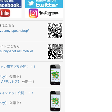
ーターニュータイプ新登場！
ォン ウィジェット公開
士スクールの御案内
ｻｲﾄはこちら
w.sunny-spot.net/sp/
所を移転しました。
 更新
サイトはこちら
.sunny-spot.net/mobile/
サイト OPEN！
 追加
フォン用アプリ公開！！！
。
ーター輸入販売開始！
Play】
公開中！
 APPストア】
公開中！
ォン アプリ バージョンアップ
d用ウィジェット公開！！！
ツ 追加
。
Play】
公開中！