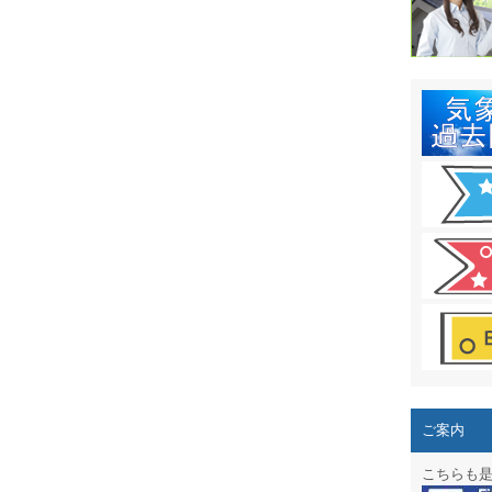
結露 10
ガリレオ
HPリニュー
HPリニュ
週間天気図
太陽光発
気象情報
週間波浪
予報士通
専門天気
ご案内
スマートフ
こちらも