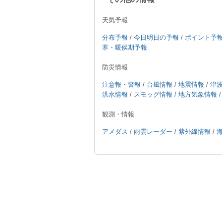
天気予報
分布予報
/
今日明日の予報
/
ポイント予
寒・暖侯期予報
防災情報
注意報・警報
/
台風情報
/
地震情報
/
津
洪水情報
/
スモッグ情報
/
地方気象情報
観測・情報
アメダス
/
雨雲レーダー
/
紫外線情報
/