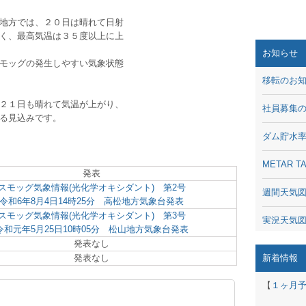
地方では、２０日は晴れて日射
く、最高気温は３５度以上に上
お知らせ
モッグの発生しやすい気象状態
移転のお
２１日も晴れて気温が上がり、
社員募集
る見込みです。
ダム貯水
METAR
発表
スモッグ気象情報(光化学オキシダント) 第2号
週間天気
令和6年8月4日14時25分 高松地方気象台発表
スモッグ気象情報(光化学オキシダント) 第3号
実況天気
令和元年5月25日10時05分 松山地方気象台発表
発表なし
琵琶湖の
発表なし
新着情報
潮汐・日
【
１ヶ月
動画 - Li