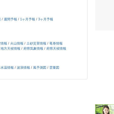
潮汐・日
報
/
週間予報
/
1ヶ月予報
/
3ヶ月予報
壁掛け 天
生活・環
気象・海
波情報
/
火山情報
/
土砂災害情報
/
竜巻情報
/
地方天候情報
/
府県気象情報
/
府県天候情報
天気予報 
パトライ
海水温情報
/
波浪情報
/
風予測図
/
雲量図
天気管 
ポータブル
落雷・発
ｽﾏｰﾄﾌｫ