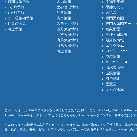
週間天気予報
火山情報
生物平年値
1ヶ月予報
土砂警戒情報
季節の便り
3ヶ月予報
竜巻情報
天気図
寒・暖候期予報
洪水情報
専門天気図
世界の天気
スモッグ情報
専門天気図アーカ
海上予報
地方気象情報
気象衛星
地方天候情報
潮汐・日出没
府県気象情報
紫外線情報
府県天候情報
エマグラム
海上警報
ｳｨﾝﾄﾞﾌﾟﾛﾌｧｲﾗ
空港情報
METAR・TAF
海水温情報
波浪情報
風予測図
雲量図
ダム貯水率
当WEBサイトはJAVAスクリプトを有効にしてご覧ください。また、Adobe社 のAcrobat ReaderとF
Acrobat Readerをインストールするには
こちら
から。Flash Playerをインストールするには
こち
当WEBサイトの情報を二次利用することはできません。気象・海象などの予報情報は、気象学的
傷、死亡、事故、損失、損害、トラブル等については、一切の責任を持ちません。あらかじめご