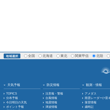
全国
北海道
東北
関東甲信
北陸
天気予報
防災情報
観測・情報
TOPICS
注意報・警報
アメダス
分布予報
台風情報
雨雲レーダー(+雷
今日明日の天気
地震情報
落雷情報
ポイント予報
津波情報
歳時記