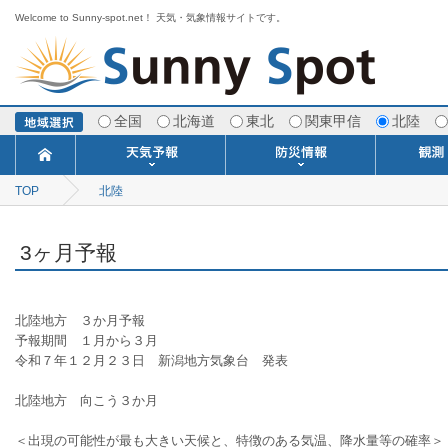
Welcome to Sunny-spot.net！ 天気・気象情報サイトです。
全国
北海道
東北
関東甲信
北陸
TOP
北陸
今日明日の天気
寒・暖候期予報
ポイント予報
週間天気予報
世界の天気
1ヶ月予報
3ヶ月予報
分布予報
海上予報
TOPICS
注意報・警報
土砂警戒情報
スモッグ情報
地方気象情報
地方天候情報
府県気象情報
府県天候情報
台風情報
地震情報
津波情報
火山情報
竜巻情報
洪水情報
海上警報
雨雲レーダ
ウィンド
専門天気
MET
潮汐
河川
生
季
専
紫
エ
海
ダ
風
ア
落
気
空
波
風
3ヶ月予報
北陸地方　３か月予報
予報期間　１月から３月
令和７年１２月２３日　新潟地方気象台　発表
北陸地方　向こう３か月　
＜出現の可能性が最も大きい天候と、特徴のある気温、降水量等の確率＞