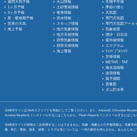
週間天気予報
火山情報
生物平年値
1ヶ月予報
土砂警戒情報
季節の便り
3ヶ月予報
竜巻情報
天気図
寒・暖候期予報
洪水情報
専門天気図
世界の天気
スモッグ情報
専門天気図アーカ
海上予報
地方気象情報
気象衛星
地方天候情報
潮汐・日出没
府県気象情報
紫外線情報
府県天候情報
エマグラム
海上警報
ｳｨﾝﾄﾞﾌﾟﾛﾌｧｲﾗ
空港情報
METAR・TAF
海水温情報
波浪情報
風予測図
雲量図
ダム貯水率
当WEBサイトはJAVAスクリプトを有効にしてご覧ください。また、Adobe社 のAcrobat ReaderとF
Acrobat Readerをインストールするには
こちら
から。Flash Playerをインストールするには
こち
当WEBサイトの情報を二次利用することはできません。気象・海象などの予報情報は、気象学的
傷、死亡、事故、損失、損害、トラブル等については、一切の責任を持ちません。あらかじめご