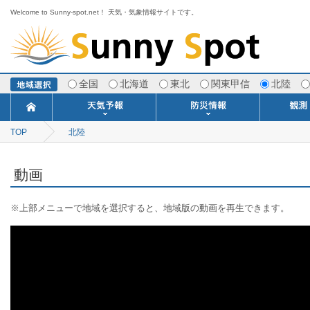
Welcome to Sunny-spot.net！ 天気・気象情報サイトです。
全国
北海道
東北
関東甲信
北陸
TOP
北陸
今日明日の天気
寒・暖候期予報
ポイント予報
週間天気予報
世界の天気
1ヶ月予報
3ヶ月予報
分布予報
海上予報
TOPICS
注意報・警報
土砂警戒情報
スモッグ情報
地方気象情報
地方天候情報
府県気象情報
府県天候情報
台風情報
地震情報
津波情報
火山情報
竜巻情報
洪水情報
海上警報
雨雲レーダ
ウィンド
専門天気
MET
潮汐
河川
生
季
専
紫
エ
海
ダ
風
ア
落
気
空
波
風
動画
※上部メニューで地域を選択すると、地域版の動画を再生できます。