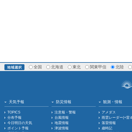
全国
北海道
東北
関東甲信
北陸
天気予報
防災情報
観測・情報
TOPICS
注意報・警報
アメダス
分布予報
台風情報
雨雲レーダー(+雷
今日明日の天気
地震情報
落雷情報
ポイント予報
津波情報
歳時記