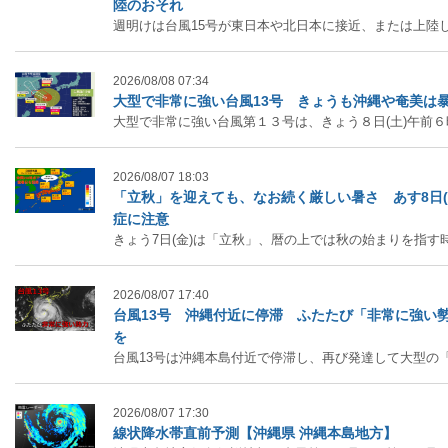
陸のおそれ
週明けは台風15号が東日本や北日本に接近、または上陸し、お盆
2026/08/08 07:34
大型で非常に強い台風13号 きょうも沖縄や奄美は
大型で非常に強い台風第１３号は、きょう８日(土)午前６時には
2026/08/07 18:03
「立秋」を迎えても、なお続く厳しい暑さ あす8日(
症に注意
きょう7日(金)は「立秋」、暦の上では秋の始まりを指す時期で
2026/08/07 17:40
台風13号 沖縄付近に停滞 ふたたび「非常に強い
を
台風13号は沖縄本島付近で停滞し、再び発達して大型の「非常に
2026/08/07 17:30
線状降水帯直前予測【沖縄県 沖縄本島地方】