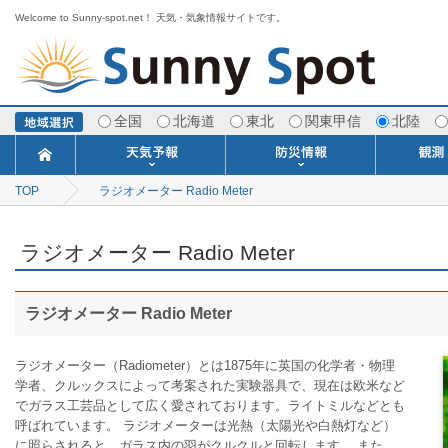
Welcome to Sunny-spot.net！ 天気・気象情報サイトです。
全国
北海道
東北
関東甲信
北陸
TOP
ラジオメーター Radio Meter
今日明日の天気
寒・暖候期予報
ポイント予報
週間天気予報
世界の天気
1ヶ月予報
3ヶ月予報
分布予報
海上予報
TOPICS
注意報・警報
土砂警戒情報
スモッグ情報
地方気象情報
地方天候情報
府県気象情報
府県天候情報
台風情報
地震情報
津波情報
火山情報
竜巻情報
洪水情報
海上警報
雨雲レーダ
ウィンド
専門天気
MET
潮汐
河川
生
季
専
紫
エ
海
ダ
風
ア
落
気
空
波
風
ラジオメーター Radio Meter
ラジオメーター Radio Meter
ラジオメーター（Radiometer）とは1875年に英国の化学者・物理
学者、クルックスによって考案された実験器具で、現在は欧米など
でガラス工芸品として広く愛されております。ライトミルなどとも
呼ばれています。 ラジオメーターは光熱（太陽光や白熱灯など）
に照らされると、ガラス内の羽がクルクルと回転します。 また、