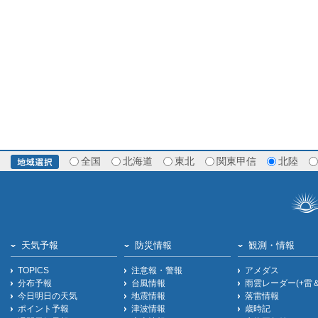
全国
北海道
東北
関東甲信
北陸
天気予報
防災情報
観測・情報
TOPICS
注意報・警報
アメダス
分布予報
台風情報
雨雲レーダー(+雷
今日明日の天気
地震情報
落雷情報
ポイント予報
津波情報
歳時記