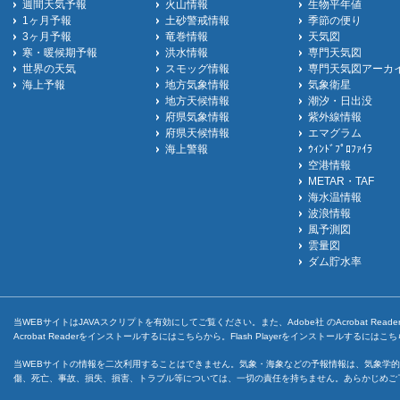
週間天気予報
火山情報
生物平年値
1ヶ月予報
土砂警戒情報
季節の便り
3ヶ月予報
竜巻情報
天気図
寒・暖候期予報
洪水情報
専門天気図
世界の天気
スモッグ情報
専門天気図アーカ
海上予報
地方気象情報
気象衛星
地方天候情報
潮汐・日出没
府県気象情報
紫外線情報
府県天候情報
エマグラム
海上警報
ｳｨﾝﾄﾞﾌﾟﾛﾌｧｲﾗ
空港情報
METAR・TAF
海水温情報
波浪情報
風予測図
雲量図
ダム貯水率
当WEBサイトはJAVAスクリプトを有効にしてご覧ください。また、Adobe社 のAcrobat ReaderとF
Acrobat Readerをインストールするには
こちら
から。Flash Playerをインストールするには
こち
当WEBサイトの情報を二次利用することはできません。気象・海象などの予報情報は、気象学的
傷、死亡、事故、損失、損害、トラブル等については、一切の責任を持ちません。あらかじめご