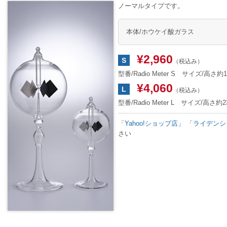
ノーマルタイプです。
本体/ホウケイ酸ガラス
¥2,960
S
（税込み）
型番/Radio Meter S サイズ/高さ約
¥4,060
L
（税込み）
型番/Radio Meter L サイズ/高さ約
「
Yahoo!ショップ店
」
「
ライデンシ
さい