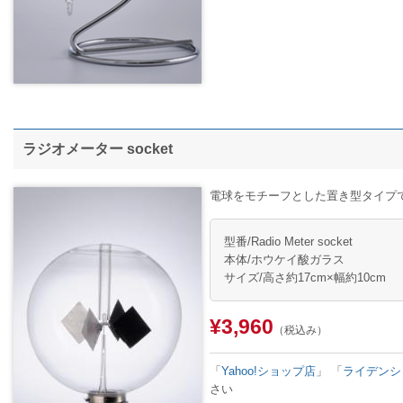
ラジオメーター socket
電球をモチーフとした置き型タイプ
型番/Radio Meter socket
本体/ホウケイ酸ガラス
サイズ/高さ約17cm×幅約10cm
¥3,960
（税込み）
「
Yahoo!ショップ店
」
「
ライデンシ
さい