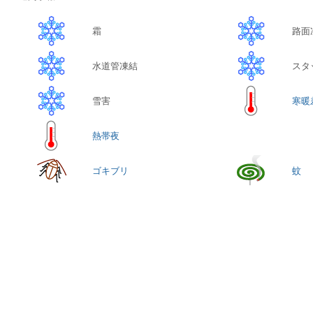
霜
路面
水道管凍結
スタ
雪害
寒暖
熱帯夜
ゴキブリ
蚊