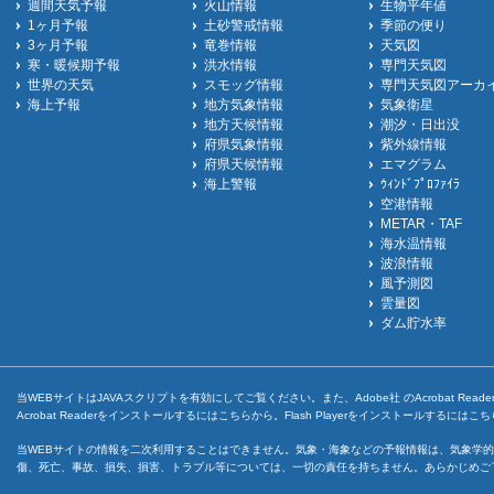
週間天気予報
火山情報
生物平年値
1ヶ月予報
土砂警戒情報
季節の便り
3ヶ月予報
竜巻情報
天気図
寒・暖候期予報
洪水情報
専門天気図
世界の天気
スモッグ情報
専門天気図アーカ
海上予報
地方気象情報
気象衛星
地方天候情報
潮汐・日出没
府県気象情報
紫外線情報
府県天候情報
エマグラム
海上警報
ｳｨﾝﾄﾞﾌﾟﾛﾌｧｲﾗ
空港情報
METAR・TAF
海水温情報
波浪情報
風予測図
雲量図
ダム貯水率
当WEBサイトはJAVAスクリプトを有効にしてご覧ください。また、Adobe社 のAcrobat ReaderとF
Acrobat Readerをインストールするには
こちら
から。Flash Playerをインストールするには
こち
当WEBサイトの情報を二次利用することはできません。気象・海象などの予報情報は、気象学的
傷、死亡、事故、損失、損害、トラブル等については、一切の責任を持ちません。あらかじめご