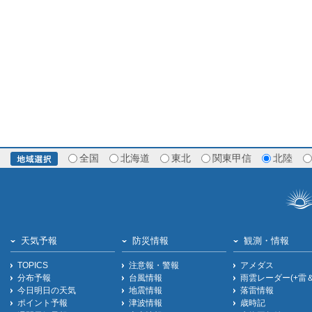
全国
北海道
東北
関東甲信
北陸
天気予報
防災情報
観測・情報
TOPICS
注意報・警報
アメダス
分布予報
台風情報
雨雲レーダー(+雷
今日明日の天気
地震情報
落雷情報
ポイント予報
津波情報
歳時記