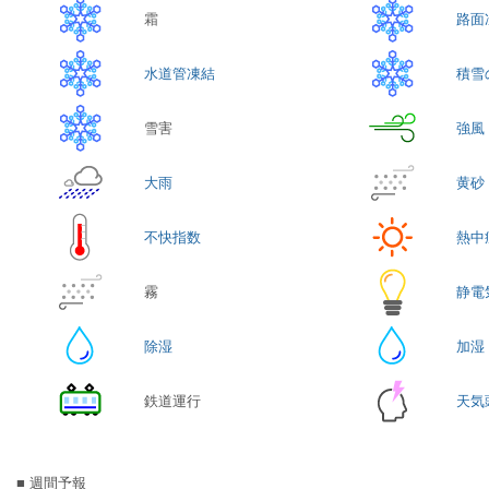
霜
路面
水道管凍結
積雪
雪害
強風
大雨
黄砂
不快指数
熱中
霧
静電
除湿
加湿
鉄道運行
天気
■ 週間予報