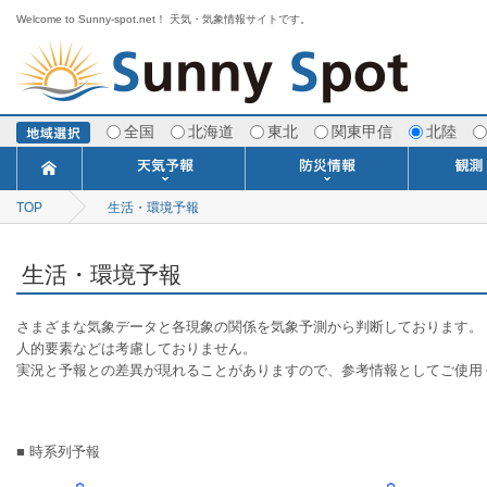
Welcome to Sunny-spot.net！ 天気・気象情報サイトです。
全国
北海道
東北
関東甲信
北陸
TOP
生活・環境予報
今日明日の天気
寒・暖候期予報
ポイント予報
週間天気予報
世界の天気
1ヶ月予報
3ヶ月予報
分布予報
海上予報
TOPICS
注意報・警報
土砂警戒情報
スモッグ情報
地方気象情報
地方天候情報
府県気象情報
府県天候情報
台風情報
地震情報
津波情報
火山情報
竜巻情報
洪水情報
海上警報
雨雲レーダ
ウィンド
専門天気
MET
潮汐
河川
生
季
専
紫
エ
海
ダ
風
ア
落
気
空
波
風
生活・環境予報
さまざまな気象データと各現象の関係を気象予測から判断しております。
人的要素などは考慮しておりません。
実況と予報との差異が現れることがありますので、参考情報としてご使用
■ 時系列予報