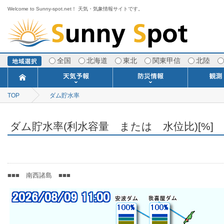
Welcome to Sunny-spot.net！ 天気・気象情報サイトです。
全国
北海道
東北
関東甲信
北陸
TOP
ダム貯水率
今日明日の天気
寒・暖候期予報
ポイント予報
週間天気予報
世界の天気
1ヶ月予報
3ヶ月予報
分布予報
海上予報
TOPICS
注意報・警報
土砂警戒情報
スモッグ情報
地方気象情報
地方天候情報
府県気象情報
府県天候情報
台風情報
地震情報
津波情報
火山情報
竜巻情報
洪水情報
海上警報
雨雲レーダ
ウィンド
専門天気
MET
潮汐
河川
生
季
専
紫
エ
海
ダ
風
ア
落
気
空
波
風
ダム貯水率(利水容量 または 水位比)[%]
■■■ 南西諸島 ■■■