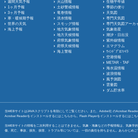
週間天気予報
火山情報
生物平年値
1ヶ月予報
土砂警戒情報
季節の便り
3ヶ月予報
竜巻情報
天気図
寒・暖候期予報
洪水情報
専門天気図
世界の天気
スモッグ情報
専門天気図アーカ
海上予報
地方気象情報
気象衛星
地方天候情報
潮汐・日出没
府県気象情報
紫外線情報
府県天候情報
エマグラム
海上警報
ｳｨﾝﾄﾞﾌﾟﾛﾌｧｲﾗ
空港情報
METAR・TAF
海水温情報
波浪情報
風予測図
雲量図
ダム貯水率
当WEBサイトはJAVAスクリプトを有効にしてご覧ください。また、Adobe社 のAcrobat ReaderとF
Acrobat Readerをインストールするには
こちら
から。Flash Playerをインストールするには
こち
当WEBサイトの情報を二次利用することはできません。気象・海象などの予報情報は、気象学的
傷、死亡、事故、損失、損害、トラブル等については、一切の責任を持ちません。あらかじめご