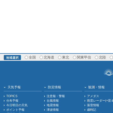
全国
北海道
東北
関東甲信
北陸
天気予報
防災情報
観測・情報
TOPICS
注意報・警報
アメダス
分布予報
台風情報
雨雲レーダー(+雷
今日明日の天気
地震情報
落雷情報
ポイント予報
津波情報
歳時記