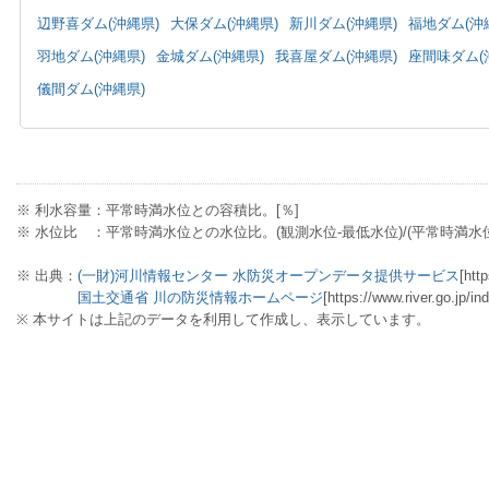
辺野喜ダム(沖縄県)
大保ダム(沖縄県)
新川ダム(沖縄県)
福地ダム(沖
羽地ダム(沖縄県)
金城ダム(沖縄県)
我喜屋ダム(沖縄県)
座間味ダム(
儀間ダム(沖縄県)
※ 利水容量：平常時満水位との容積比。[％]
※ 水位比 ：平常時満水位との水位比。(観測水位-最低水位)/(平常時満水位-最
※ 出典：
(一財)河川情報センター 水防災オープンデータ提供サービス
[http
国土交通省 川の防災情報ホームページ
[https://www.river.go.jp/in
※ 本サイトは上記のデータを利用して作成し、表示しています。