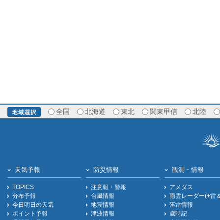
全国
北海道
東北
関東甲信
北陸
天気予報
防災情報
観測・情報
TOPICS
注意報・警報
アメダス
分布予報
台風情報
雨雲レーダー(+雷
今日明日の天気
地震情報
落雷情報
ポイント予報
津波情報
歳時記