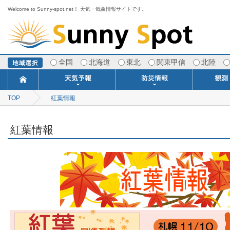
Welcome to Sunny-spot.net！ 天気・気象情報サイトです。
全国
北海道
東北
関東甲信
北陸
TOP
紅葉情報
今日明日の天気
寒・暖候期予報
ポイント予報
週間天気予報
世界の天気
1ヶ月予報
3ヶ月予報
分布予報
海上予報
TOPICS
注意報・警報
土砂警戒情報
スモッグ情報
地方気象情報
地方天候情報
府県気象情報
府県天候情報
台風情報
地震情報
津波情報
火山情報
竜巻情報
洪水情報
海上警報
雨雲レーダ
ウィンド
専門天気
MET
潮汐
河川
生
季
専
紫
エ
海
ダ
風
ア
落
気
空
波
風
紅葉情報