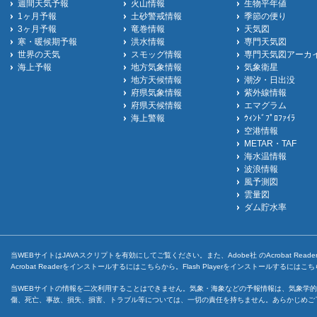
週間天気予報
火山情報
生物平年値
1ヶ月予報
土砂警戒情報
季節の便り
3ヶ月予報
竜巻情報
天気図
寒・暖候期予報
洪水情報
専門天気図
世界の天気
スモッグ情報
専門天気図アーカ
海上予報
地方気象情報
気象衛星
地方天候情報
潮汐・日出没
府県気象情報
紫外線情報
府県天候情報
エマグラム
海上警報
ｳｨﾝﾄﾞﾌﾟﾛﾌｧｲﾗ
空港情報
METAR・TAF
海水温情報
波浪情報
風予測図
雲量図
ダム貯水率
当WEBサイトはJAVAスクリプトを有効にしてご覧ください。また、Adobe社 のAcrobat ReaderとF
Acrobat Readerをインストールするには
こちら
から。Flash Playerをインストールするには
こち
当WEBサイトの情報を二次利用することはできません。気象・海象などの予報情報は、気象学的
傷、死亡、事故、損失、損害、トラブル等については、一切の責任を持ちません。あらかじめご