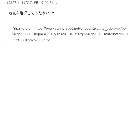
に貼り付けてご利用ください。
<iframe src="https://www.sunny-spot.net/choseki2/parts_tide.php?poi
height="660" hspace="0" vspace="0" marginheight="0" marginwidth="
scrolling=no></iframe>