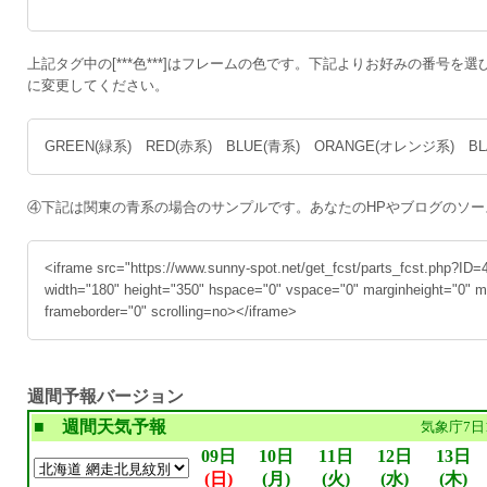
上記タグ中の[***色***]はフレームの色です。下記よりお好みの番号を選び、
に変更してください。
GREEN(緑系) RED(赤系) BLUE(青系) ORANGE(オレンジ系) B
④下記は関東の青系の場合のサンプルです。あなたのHPやブログのソ
<iframe src="https://www.sunny-spot.net/get_fcst/parts_fcst.php?
width="180" height="350" hspace="0" vspace="0" marginheight="0" m
frameborder="0" scrolling=no></iframe>
週間予報バージョン