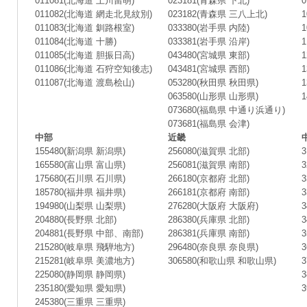
011081(北海道 上川留萌)
023181(青森県 下北)
011082(北海道 網走北見紋別)
023182(青森県 三八上北)
011083(北海道 釧路根室)
033380(岩手県 内陸)
011084(北海道 十勝)
033381(岩手県 沿岸)
011085(北海道 胆振日高)
043480(宮城県 東部)
011086(北海道 石狩空知後志)
043481(宮城県 西部)
011087(北海道 渡島桧山)
053280(秋田県 秋田県)
063580(山形県 山形県)
073680(福島県 中通り浜通り)
073681(福島県 会津)
中部
近畿
155480(新潟県 新潟県)
256080(滋賀県 北部)
165580(富山県 富山県)
256081(滋賀県 南部)
175680(石川県 石川県)
266180(京都府 北部)
185780(福井県 福井県)
266181(京都府 南部)
194980(山梨県 山梨県)
276280(大阪府 大阪府)
204880(長野県 北部)
286380(兵庫県 北部)
204881(長野県 中部、南部)
286381(兵庫県 南部)
215280(岐阜県 飛騨地方)
296480(奈良県 奈良県)
215281(岐阜県 美濃地方)
306580(和歌山県 和歌山県)
225080(静岡県 静岡県)
235180(愛知県 愛知県)
245380(三重県 三重県)