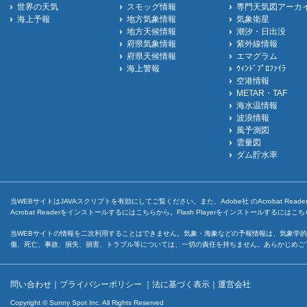
世界の天気
スモッグ情報
専門天気図アーカ
海上予報
地方気象情報
気象衛星
地方天候情報
潮汐・日出没
府県気象情報
紫外線情報
府県天候情報
エマグラム
海上警報
ｳｨﾝﾄﾞﾌﾟﾛﾌｧｲﾗ
空港情報
METAR・TAF
海水温情報
波浪情報
風予測図
雲量図
ダム貯水率
当WEBサイトはJAVAスクリプトを有効にしてご覧ください。また、Adobe社 のAcrobat ReaderとF
Acrobat Readerをインストールするには
こちら
から。Flash Playerをインストールするには
こち
当WEBサイトの情報を二次利用することはできません。気象・海象などの予報情報は、気象学的
傷、死亡、事故、損失、損害、トラブル等については、一切の責任を持ちません。あらかじめご
問い合わせ
｜
プライバシーポリシー
｜
法に基づく表示
｜
運営会社
Copyright © Sunny Spot Inc. All Rights Reserved