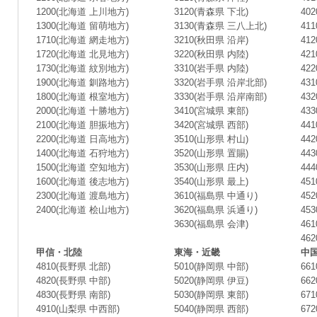
1200(北海道 上川地方)
3120(青森県 下北)
40
1300(北海道 留萌地方)
3130(青森県 三八上北)
41
1710(北海道 網走地方)
3210(秋田県 沿岸)
41
1720(北海道 北見地方)
3220(秋田県 内陸)
42
1730(北海道 紋別地方)
3310(岩手県 内陸)
42
1900(北海道 釧路地方)
3320(岩手県 沿岸北部)
43
1800(北海道 根室地方)
3330(岩手県 沿岸南部)
43
2000(北海道 十勝地方)
3410(宮城県 東部)
43
2100(北海道 胆振地方)
3420(宮城県 西部)
44
2200(北海道 日高地方)
3510(山形県 村山)
44
1400(北海道 石狩地方)
3520(山形県 置賜)
44
1500(北海道 空知地方)
3530(山形県 庄内)
44
1600(北海道 後志地方)
3540(山形県 最上)
45
2300(北海道 渡島地方)
3610(福島県 中通り)
45
2400(北海道 桧山地方)
3620(福島県 浜通り)
45
3630(福島県 会津)
46
46
甲信・北陸
東海・近畿
中
4810(長野県 北部)
5010(静岡県 中部)
66
4820(長野県 中部)
5020(静岡県 伊豆)
66
4830(長野県 南部)
5030(静岡県 東部)
67
4910(山梨県 中西部)
5040(静岡県 西部)
67