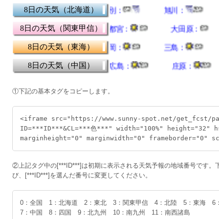
①下記の基本タグをコピーします。
<iframe src="https://www.sunny-spot.net/get_fcst/p
ID=***ID***&CL=***色***" width="100%" height="32" h
marginheight="0" marginwidth="0" frameborder="0" s
②上記タグ中の[***ID***]は初期に表示される天気予報の地域番号です
び、[***ID***]を選んだ番号に変更してください。
0：全国 1：北海道 2：東北 3：関東甲信 4：北陸 5：東海 
7：中国 8：四国 9：北九州 10：南九州 11：南西諸島