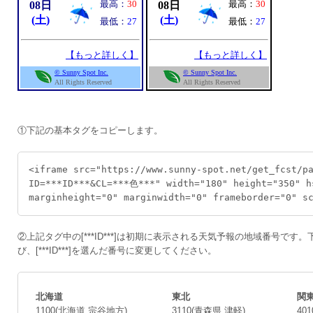
①下記の基本タグをコピーします。
<iframe src="https://www.sunny-spot.net/get_fcst/p
ID=***ID***&CL=***色***" width="180" height="350" h
marginheight="0" marginwidth="0" frameborder="0" s
②上記タグ中の[***ID***]は初期に表示される天気予報の地域番号です
び、
[***ID***]を選んだ番号に変更してください。
北海道
東北
関
1100(北海道 宗谷地方)
3110(青森県 津軽)
40