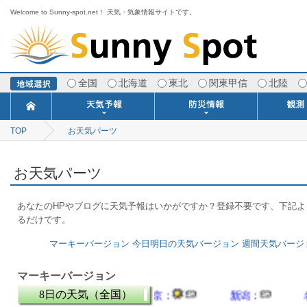
Welcome to Sunny-spot.net！ 天気・気象情報サイトです。
全国
北海道
東北
関東甲信
北陸
TOP
お天気パーツ
今日明日の天気
寒・暖候期予報
ポイント予報
週間天気予報
世界の天気
1ヶ月予報
3ヶ月予報
分布予報
海上予報
TOPICS
注意報・警報
土砂警戒情報
スモッグ情報
地方気象情報
地方天候情報
府県気象情報
府県天候情報
台風情報
地震情報
津波情報
火山情報
竜巻情報
洪水情報
海上警報
雨雲レーダ
ウィンド
専門天気
MET
潮汐
河川
生
季
専
紫
エ
海
ダ
風
ア
落
気
空
波
風
お天気パーツ
あなたのHPやブログに天気予報はいかがですか？登録不要です、下記
るだけです。
マーキーバージョン
今日明日の天気バージョン
週間天気バージ
マーキーバージョン