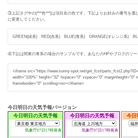
③上記タグ中の[***色***]は項目名の色です。下記よりお好みの番号を選び、
に変更してください。
GREEN(緑系) RED(赤系) BLUE(青系) ORANGE(オレンジ系) B
④下記は関東の青系の場合のサンプルです。あなたのHPやブログのソ
<iframe src="https://www.sunny-spot.net/get_fcst/parts_fcst2.php?
width="100%" height="32" hspace="0" vspace="0" marginheight="0" 
frameborder="0" scrolling=no></iframe>
今日明日の天気予報バージョン