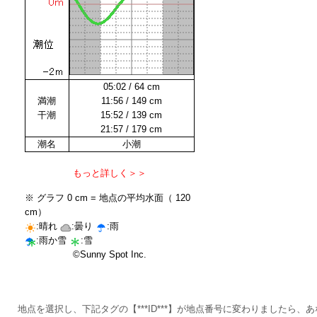
地点を選択し、下記タグの【***ID***】が地点番号に変わりましたら、