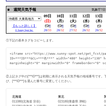
①下記の基本タグをコピーします。
<iframe src="https://www.sunny-spot.net/get_fcst/p
ID=***ID***&CL=***色***" width="480" height="130" h
marginheight="0" marginwidth="0" frameborder="0" s
②上記タグ中の[***ID***]は初期に表示される天気予報の地域番号です
び、[***ID***]を選んだ番号に変更してください。
北海道
東北
011080(北海道 宗谷)
023180(青森県 津軽)