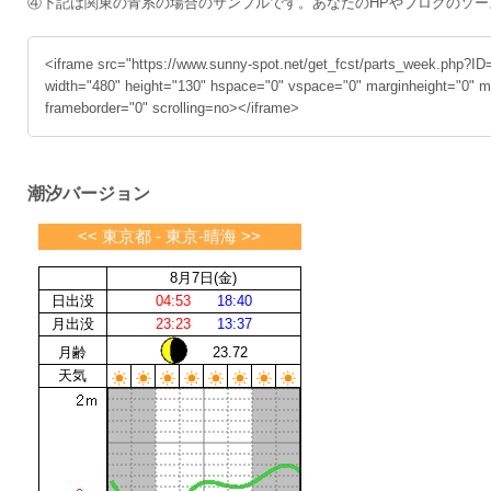
④下記は関東の青系の場合のサンプルです。あなたのHPやブログのソ
<iframe src="https://www.sunny-spot.net/get_fcst/parts_week.php?ID
width="480" height="130" hspace="0" vspace="0" marginheight="0" m
frameborder="0" scrolling=no></iframe>
潮汐バージョン