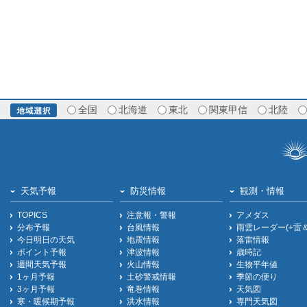
全国
北海道
東北
関東甲信
北陸
天気予報
防災情報
観測・情報
TOPICS
注意報・警報
アメダス
分布予報
台風情報
雨雲レーダー(+雷
今日明日の天気
地震情報
落雷情報
ポイント予報
津波情報
歳時記
週間天気予報
火山情報
生物平年値
1ヶ月予報
土砂警戒情報
季節の便り
3ヶ月予報
竜巻情報
天気図
寒・暖候期予報
洪水情報
専門天気図