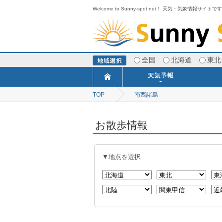
Welcome to Sunny-spot.net！ 天気・気象情報サイトで
全国
北海道
東北
TOP
南西諸島
今日明日の天気
寒・暖候期予報
ポイント予報
週間天気予報
世界の天気
1ヶ月予報
3ヶ月予報
分布予報
海上予報
TOPICS
お散歩情報
▼地点を選択