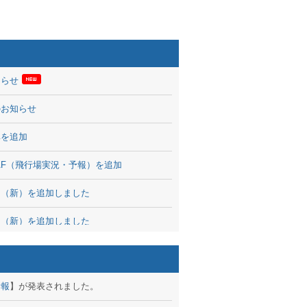
知らせ
のお知らせ
率を追加
 TAF（飛行場実況・予報）を追加
図（新）を追加しました
図（新）を追加しました
波情報を公開
出没、ブログパーツ公開
予報
】が発表されました。
brary 開始しました！