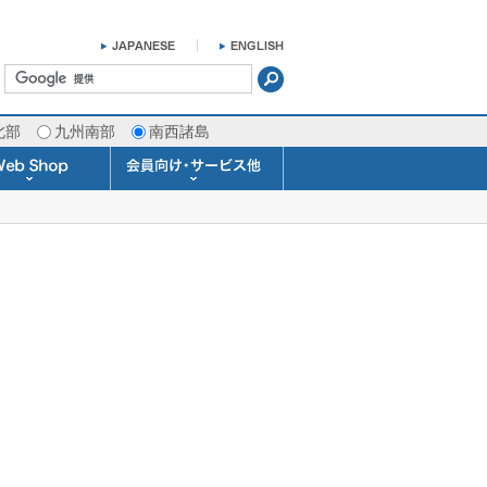
北部
九州南部
南西諸島
掛け時計 温湿度計
ラスバロメーター
ータブル観測機器
b Shopについて
ガリレオ温度計
ガリレオ＆バロ
ラジオメーター
くるくる温度計
発送・お支払い
天気予報時計
天気管
雨量計
概況&イメージサービス
APIデータ提供サービス
各種 気象データの配信
予報士による予報業務
警告灯 通知サービス
長期予報･1ヶ月予報
気象・海況レポート
気象予報士サービス
FAX情報サービス
ラボ (SSI 研究室)
予報士通信講座
専門天気図配信
予報士スクール
お天気パーツ
Pro-Weather
Air-Condition
Sea-Master
メール通知
携帯アプリ
結露予報
Twitter