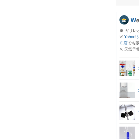
※ ガリレ
※
Yahoo
Ｅ店
でも
※ 天気予