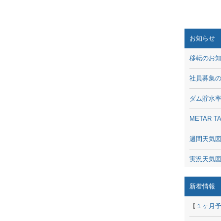
お知らせ
移転のお
社員募集
ダム貯水
METAR
週間天気
実況天気
琵琶湖の
新着情報
潮汐・日
【
１ヶ月
動画 - Li