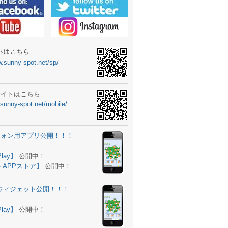
ーターニュータイプ新登場！
ォン ウィジェット公開
士スクールの御案内
ｻｲﾄはこちら
w.sunny-spot.net/sp/
所を移転しました。
 更新
サイトはこちら
.sunny-spot.net/mobile/
サイト OPEN！
 追加
フォン用アプリ公開！！！
。
ーター輸入販売開始！
Play】
公開中！
 APPストア】
公開中！
ォン アプリ バージョンアップ
d用ウィジェット公開！！！
ツ 追加
。
Play】
公開中！