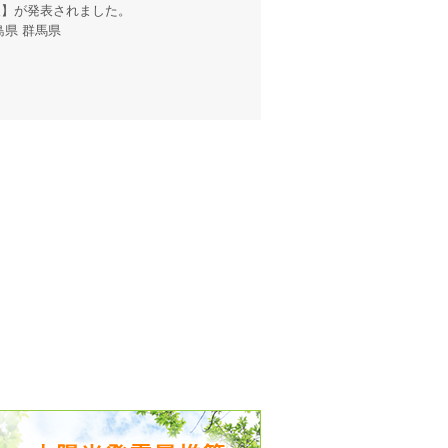
報
】が発表されました。
島県 群馬県
出没、パワーアップ＆リニューアル
気予報 温湿度計の販売を開始
境予報を開始
況レポート発表開始！
時計の販売を開始
ト通知サービス開始！
新型登場！
 観測・測定機器の販売を開始
雷情報開始しました
ﾝ用のサイト作成！