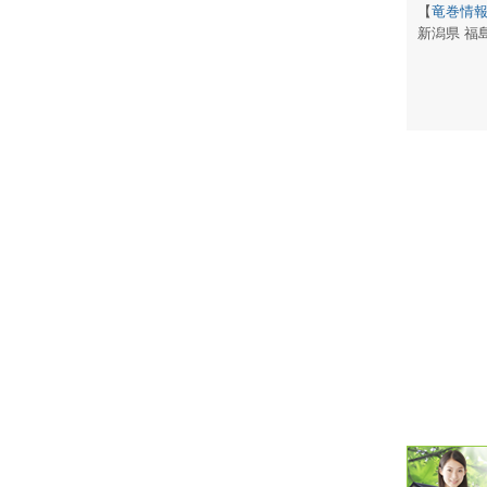
【
竜巻情
新潟県 福
潮汐・日
壁掛け 天
生活・環
気象・海
天気予報 
パトライ
天気管 
ポータブル
落雷・発
ｽﾏｰﾄﾌｫ