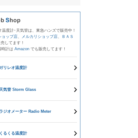
オ温度計･天気管は、東急ハンズで販売中！
!ショップ店
、
メルカリショップ店
、
ＢＡＳ
販売してます！
報時計は
Amazon
でも販売してます！
ガリレオ温度計
天気管 Storm Glass
ラジオメーター Radio Meter
くるくる温度計