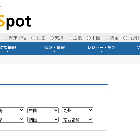
す。
関東甲信
北陸
東海
近畿
中国
四国
九州
注意報・警報
土砂警戒情報
スモッグ情報
地方気象情報
地方天候情報
府県気象情報
府県天候情報
台風情報
地震情報
津波情報
火山情報
竜巻情報
洪水情報
海上警報
雨雲レーダー(+雷＆竜巻)
ウィンドプロファイラー
専門天気図アーカイブ
METAR・TAF
潮汐・日出没
河川水位情報
生物平年値
季節の便り
専門天気図
紫外線情報
エマグラム
海水温情報
ダム貯水率
風予測図2
アメダス
落雷情報
気象衛星
空港情報
波浪情報
風予測図
歳時記
天気図
雲量図
動画ライブラリー
生活・環境予報
琵琶湖[波情報]
桜開花[2026]
サーフィン
サッカー場
推定日射量
紅葉[2025]
ドライブ
キャンプ
ゴルフ
野球場
競馬場
スカイ
お散歩
釣り
洗濯
壁
グ
ポ
We