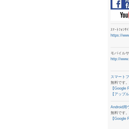
ラジオメ
スマートフ
気象予報
ｽﾏｰﾄﾌｫﾝ
https://ww
弊社事務
生物平年値
モバイル
http://www
予報士学習
専門天気図
スマート
無料です
ラジオメ
【Google 
【アップル
スマートフ
Androi
お天気パー
無料です
【Google 