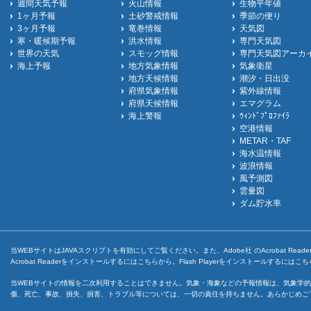
週間天気予報
火山情報
生物平年値
1ヶ月予報
土砂警戒情報
季節の便り
3ヶ月予報
竜巻情報
天気図
寒・暖候期予報
洪水情報
専門天気図
世界の天気
スモッグ情報
専門天気図アーカ
海上予報
地方気象情報
気象衛星
地方天候情報
潮汐・日出没
府県気象情報
紫外線情報
府県天候情報
エマグラム
海上警報
ｳｨﾝﾄﾞﾌﾟﾛﾌｧｲﾗ
空港情報
METAR・TAF
海水温情報
波浪情報
風予測図
雲量図
ダム貯水率
当WEBサイトはJAVAスクリプトを有効にしてご覧ください。また、Adobe社 のAcrobat ReaderとF
Acrobat Readerをインストールするには
こちら
から。Flash Playerをインストールするには
こち
当WEBサイトの情報を二次利用することはできません。気象・海象などの予報情報は、気象学的
傷、死亡、事故、損失、損害、トラブル等については、一切の責任を持ちません。あらかじめご