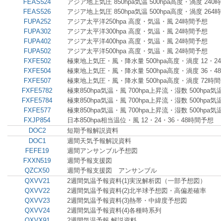
FEAS524
アジア地上気圧 850hpa気温 500hpa高度・渦度 240
FEAS526
アジア地上気圧 850hpa気温 500hpa高度・渦度 264
FUPA252
アジア太平洋250hpa 高度・気温・風 24時間予想
FUPA302
アジア太平洋300hpa 高度・気温・風 24時間予想
FUPA402
アジア太平洋400hpa 高度・気温・風 24時間予想
FUPA502
アジア太平洋500hpa 高度・気温・風 24時間予想
FXFE502
極東地上気圧・風・降水量 500hpa高度・渦度 12・2
FXFE504
極東地上気圧・風・降水量 500hpa高度・渦度 36・4
FXFE507
極東地上気圧・風・降水量 500hpa高度・渦度 72時
FXFE5782
極東850hpa気温・風 700hpa上昇流・湿数 500hpa気
FXFE5784
極東850hpa気温・風 700hpa上昇流・湿数 500hpa気
FXFE577
極東850hpa気温・風 700hpa上昇流・湿数 500hpa気
FXJP854
日本850hpa相当温位・風 12・24・36・48時間予想
DOC2
短期予報解説資料
DOC1
週間天気予報解説資料
FEFE19
週間アンサンブル予想図
FXXN519
週間予報支援図
QZCX50
週間予報支援図 アンサンブル
QXVV21
2週間気温予報資料(1)実況解析図（一部予想図）
QXVV22
2週間気温予報資料(2)北半球予想図・高偏差確率
QXVV23
2週間気温予報資料(3)熱帯・中緯度予想図
QXVV24
2週間気温予報資料(4)各種時系列
QXVX91
2週間気温予報 解説資料