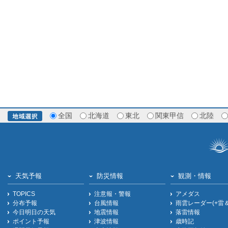
全国
北海道
東北
関東甲信
北陸
天気予報
防災情報
観測・情報
TOPICS
注意報・警報
アメダス
分布予報
台風情報
雨雲レーダー(+雷
今日明日の天気
地震情報
落雷情報
ポイント予報
津波情報
歳時記