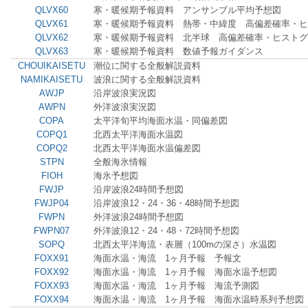
QLVX60
寒・暖候期予報資料 アンサンブル平均予想図
QLVX61
寒・暖候期予報資料 熱帯・中緯度 高偏差確率・ヒ
QLVX62
寒・暖候期予報資料 北半球 高偏差確率・ヒストグ
QLVX63
寒・暖候期予報資料 数値予報ガイダンス
CHOUIKAISETU
潮位に関する全般解説資料
NAMIKAISETU
波浪に関する全般解説資料
AWJP
沿岸波浪実況図
AWPN
外洋波浪実況図
COPA
太平洋旬平均海面水温・同偏差図
COPQ1
北西太平洋海面水温図
COPQ2
北西太平洋海面水温偏差図
STPN
全般海氷情報
FIOH
海氷予想図
FWJP
沿岸波浪24時間予想図
FWJP04
沿岸波浪12・24・36・48時間予想図
FWPN
外洋波浪24時間予想図
FWPN07
外洋波浪12・24・48・72時間予想図
SOPQ
北西太平洋海流・表層（100mの深さ）水温図
FOXX91
海面水温・海流 1ヶ月予報 予報文
FOXX92
海面水温・海流 1ヶ月予報 海面水温予想図
FOXX93
海面水温・海流 1ヶ月予報 海流予測図
FOXX94
海面水温・海流 1ヶ月予報 海面水温時系列予想図