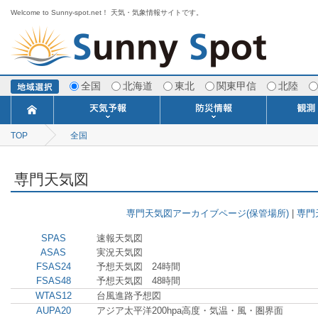
Welcome to Sunny-spot.net！ 天気・気象情報サイトです。
全国
北海道
東北
関東甲信
北陸
TOP
全国
今日明日の天気
寒・暖候期予報
ポイント予報
週間天気予報
世界の天気
1ヶ月予報
3ヶ月予報
分布予報
海上予報
TOPICS
注意報・警報
土砂警戒情報
スモッグ情報
地方気象情報
地方天候情報
府県気象情報
府県天候情報
台風情報
地震情報
津波情報
火山情報
竜巻情報
洪水情報
海上警報
雨雲レーダ
ウィンド
専門天気
MET
潮汐
河川
生
季
専
紫
エ
海
ダ
風
ア
落
気
空
波
風
専門天気図
専門天気図アーカイブページ(保管場所)
|
専門
SPAS
速報天気図
ASAS
実況天気図
FSAS24
予想天気図 24時間
FSAS48
予想天気図 48時間
WTAS12
台風進路予想図
AUPA20
アジア太平洋200hpa高度・気温・風・圏界面