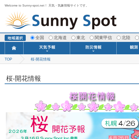
Welcome to Sunny-spot.net！ 天気・気象情報サイトです。
全国
北海道
東北
関東甲信
北陸
TOP
桜-開花情報
今日明日の天気
寒・暖候期予報
ポイント予報
週間天気予報
世界の天気
1ヶ月予報
3ヶ月予報
分布予報
海上予報
TOPICS
注意報・警報
土砂警戒情報
スモッグ情報
地方気象情報
地方天候情報
府県気象情報
府県天候情報
台風情報
地震情報
津波情報
火山情報
竜巻情報
洪水情報
海上警報
雨雲レーダ
ウィンド
専門天気
MET
潮汐
河川
生
季
専
紫
エ
海
ダ
風
ア
落
気
空
波
風
桜-開花情報