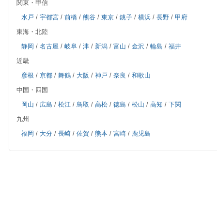
関東・甲信
水戸
/
宇都宮
/
前橋
/
熊谷
/
東京
/
銚子
/
横浜
/
長野
/
甲府
東海・北陸
静岡
/
名古屋
/
岐阜
/
津
/
新潟
/
富山
/
金沢
/
輪島
/
福井
近畿
彦根
/
京都
/
舞鶴
/
大阪
/
神戸
/
奈良
/
和歌山
中国・四国
岡山
/
広島
/
松江
/
鳥取
/
高松
/
徳島
/
松山
/
高知
/
下関
九州
福岡
/
大分
/
長崎
/
佐賀
/
熊本
/
宮崎
/
鹿児島