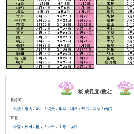
桜-成長度 (推定)
北海道
札幌
/
稚内
/
旭川
/
網走
/
根室
/
釧路
/
帯広
/
室蘭
/
函館
東北
青森
/
秋田
/
盛岡
/
仙台
/
山形
/
福島