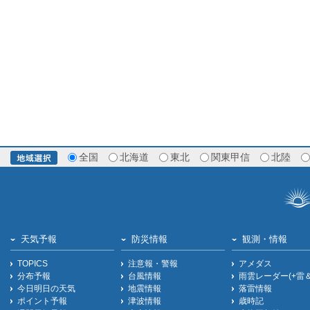
全国
北海道
東北
関東甲信
北陸
天気予報
防災情報
観測・情報
TOPICS
注意報・警報
アメダス
分布予報
台風情報
雨雲レーダー(+雷
今日明日の天気
地震情報
落雷情報
ポイント予報
津波情報
歳時記