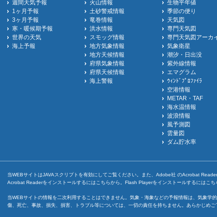
週間天気予報
火山情報
生物平年値
1ヶ月予報
土砂警戒情報
季節の便り
3ヶ月予報
竜巻情報
天気図
寒・暖候期予報
洪水情報
専門天気図
世界の天気
スモッグ情報
専門天気図アーカ
海上予報
地方気象情報
気象衛星
地方天候情報
潮汐・日出没
府県気象情報
紫外線情報
府県天候情報
エマグラム
海上警報
ｳｨﾝﾄﾞﾌﾟﾛﾌｧｲﾗ
空港情報
METAR・TAF
海水温情報
波浪情報
風予測図
雲量図
ダム貯水率
当WEBサイトはJAVAスクリプトを有効にしてご覧ください。また、Adobe社 のAcrobat ReaderとF
Acrobat Readerをインストールするには
こちら
から。Flash Playerをインストールするには
こち
当WEBサイトの情報を二次利用することはできません。気象・海象などの予報情報は、気象学的
傷、死亡、事故、損失、損害、トラブル等については、一切の責任を持ちません。あらかじめご