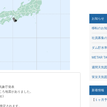
お知らせ
移転のお
社員募集
ダム貯水
METAR
週間天気
実況天気
 気象庁発表
琵琶湖の
新着情報
5分 ころ地震がありました。
E)
潮汐・日
【
１ヶ月
と推定されます。
動画 - Li