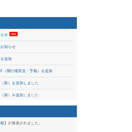
知らせ
のお知らせ
率を追加
 TAF（飛行場実況・予報）を追加
図（新）を追加しました
図（新）を追加しました
波情報を公開
出没、ブログパーツ公開
予報
】が発表されました。
brary 開始しました！