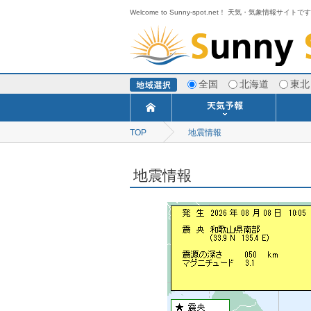
Welcome to Sunny-spot.net！ 天気・気象情報サイトで
全国
北海道
東北
TOP
地震情報
今日明日の天気
寒・暖候期予報
ポイント予報
週間天気予報
世界の天気
1ヶ月予報
3ヶ月予報
分布予報
海上予報
TOPICS
地震情報