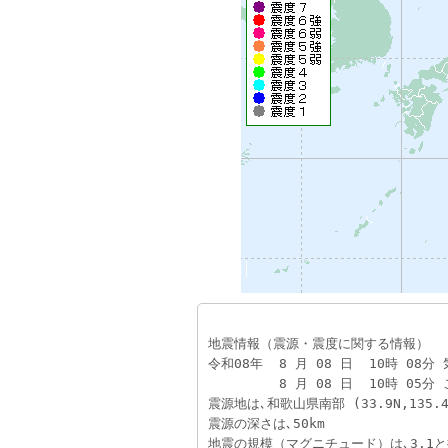
地震情報（震源・震度に関する情報）
令和08年  8 月 08 日  10時 08分
　　　    8 月 08 日  10時 0
震源地は､和歌山県南部 (33.9N,135.4
震源の深さは､50km
地震の規模（マグニチュード）は､3.1