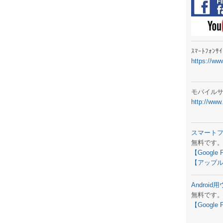
ラジオメ
スマートフ
気象予報
ｽﾏｰﾄﾌｫﾝ
https://ww
弊社事務
生物平年値
モバイル
http://www
予報士学習
専門天気図
スマート
無料です
ラジオメ
【Google 
【アップル
スマートフ
Androi
お天気パー
無料です
【Google 