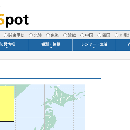
す。
関東甲信
北陸
東海
近畿
中国
四国
九州
注意報・警報
土砂警戒情報
スモッグ情報
地方気象情報
地方天候情報
府県気象情報
府県天候情報
台風情報
地震情報
津波情報
火山情報
竜巻情報
洪水情報
海上警報
雨雲レーダー(+雷＆竜巻)
ウィンドプロファイラー
専門天気図アーカイブ
METAR・TAF
潮汐・日出没
河川水位情報
生物平年値
季節の便り
専門天気図
紫外線情報
エマグラム
海水温情報
ダム貯水率
風予測図2
アメダス
落雷情報
気象衛星
空港情報
波浪情報
風予測図
歳時記
天気図
雲量図
動画ライブラリー
生活・環境予報
琵琶湖[波情報]
桜開花[2026]
サーフィン
サッカー場
推定日射量
紅葉[2025]
ドライブ
キャンプ
ゴルフ
野球場
競馬場
スカイ
お散歩
釣り
洗濯
壁
グ
ポ
We