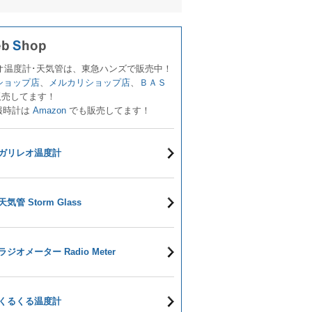
オ温度計･天気管は、東急ハンズで販売中！
!ショップ店
、
メルカリショップ店
、
ＢＡＳ
販売してます！
報時計は
Amazon
でも販売してます！
ガリレオ温度計
天気管 Storm Glass
ラジオメーター Radio Meter
くるくる温度計