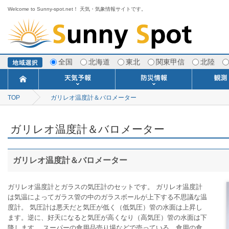
Welcome to Sunny-spot.net！ 天気・気象情報サイトです。
全国
北海道
東北
関東甲信
北陸
TOP
ガリレオ温度計＆バロメーター
今日明日の天気
寒・暖候期予報
ポイント予報
週間天気予報
世界の天気
1ヶ月予報
3ヶ月予報
分布予報
海上予報
TOPICS
注意報・警報
土砂警戒情報
スモッグ情報
地方気象情報
地方天候情報
府県気象情報
府県天候情報
台風情報
地震情報
津波情報
火山情報
竜巻情報
洪水情報
海上警報
雨雲レーダ
ウィンド
専門天気
MET
潮汐
河川
生
季
専
紫
エ
海
ダ
風
ア
落
気
空
波
風
ガリレオ温度計＆バロメーター
ガリレオ温度計＆バロメーター
ガリレオ温度計とガラスの気圧計のセットです。 ガリレオ温度計
は気温によってガラス管の中のガラスボールが上下する不思議な温
度計。 気圧計は悪天だと気圧が低く（低気圧）管の水面は上昇し
ます。逆に、好天になると気圧が高くなり（高気圧）管の水面は下
降します。 スーパーの食用品売り場などで売っている、食用の食