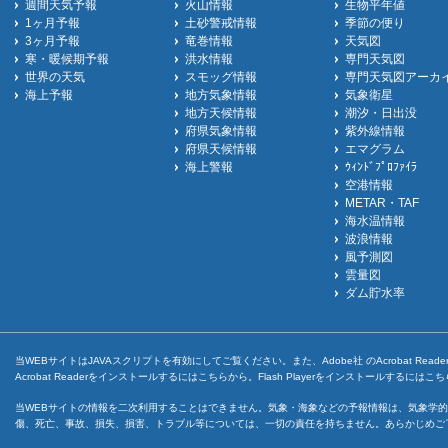
週間天気予報
火山情報
生物平年値
1ヶ月予報
土砂警戒情報
季節の便り
3ヶ月予報
竜巻情報
天気図
寒・暖候期予報
洪水情報
専門天気図
世界の天気
スモッグ情報
専門天気図アーカ
海上予報
地方気象情報
気象衛星
地方天候情報
潮汐・日出没
府県気象情報
紫外線情報
府県天候情報
エマグラム
海上警報
ｳｨﾝﾄﾞﾌﾟﾛﾌｧｲﾗ
空港情報
METAR・TAF
海水温情報
波浪情報
風予測図
雲量図
ダム貯水率
当WEBサイトはJAVAスクリプトを有効にしてご覧ください。また、Adobe社 のAcrobat ReaderとF
Acrobat Readerをインストールするには
こちら
から。Flash Playerをインストールするには
こち
当WEBサイトの情報を二次利用することはできません。気象・海象などの予報情報は、気象学的
傷、死亡、事故、損失、損害、トラブル等については、一切の責任を持ちません。あらかじめご