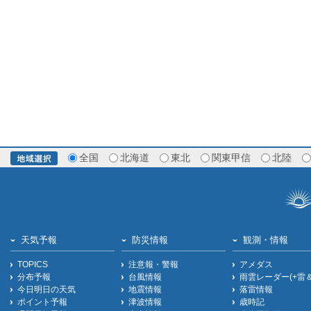
全国
北海道
東北
関東甲信
北陸
天気予報
防災情報
観測・情報
TOPICS
注意報・警報
アメダス
分布予報
台風情報
雨雲レーダー(+雷
今日明日の天気
地震情報
落雷情報
ポイント予報
津波情報
歳時記