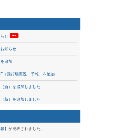
知らせ
のお知らせ
率を追加
 TAF（飛行場実況・予報）を追加
図（新）を追加しました
図（新）を追加しました
波情報を公開
出没、ブログパーツ公開
予報
】が発表されました。
brary 開始しました！