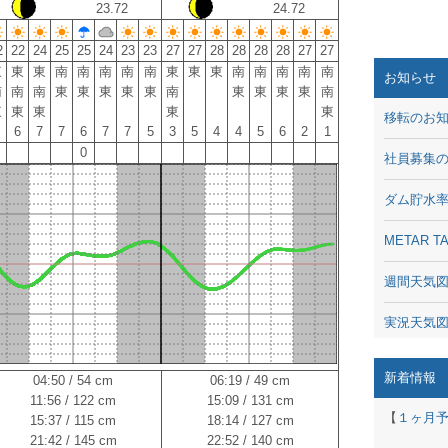
23.72
24.72
2
22
24
25
25
24
23
23
27
27
28
28
28
28
27
27
東
東
東
南
南
南
南
南
東
東
東
南
南
南
南
南
お知らせ
南
南
南
東
東
東
東
東
南
東
東
東
東
南
東
東
東
東
東
移転のお
6
7
7
6
7
7
5
3
5
4
4
5
6
2
1
0
社員募集
ダム貯水
METAR
週間天気
実況天気
琵琶湖の
新着情報
04:50 / 54 cm
06:19 / 49 cm
11:56 / 122 cm
15:09 / 131 cm
潮汐・日
【
１ヶ月
15:37 / 115 cm
18:14 / 127 cm
21:42 / 145 cm
22:52 / 140 cm
動画 - Li