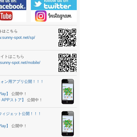
ーターニュータイプ新登場！
ォン ウィジェット公開
士スクールの御案内
ｻｲﾄはこちら
w.sunny-spot.net/sp/
所を移転しました。
 更新
サイトはこちら
.sunny-spot.net/mobile/
サイト OPEN！
 追加
フォン用アプリ公開！！！
。
ーター輸入販売開始！
Play】
公開中！
 APPストア】
公開中！
ォン アプリ バージョンアップ
d用ウィジェット公開！！！
ツ 追加
。
Play】
公開中！