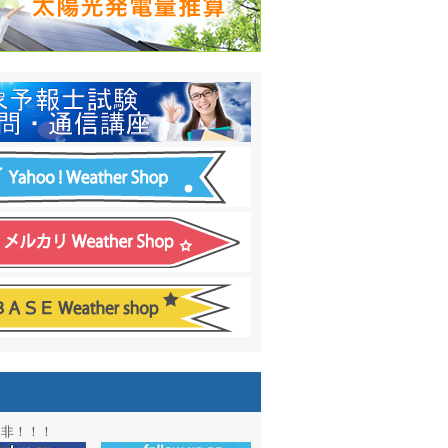
日間予報オプション追加
！
温度計
&
天気管
新色登場！
アル第２弾：本サイト Update!
ーアル第１弾：英語ページOPEN
&週間波浪図を10日に延長しました
電量の推算はじめました
通知サービス「お天気見張り番」開始
図追加しました。
信講座に解析ツール追加！！
図アーカイブ開始！！
ォン アプリ バージョンアップ
是非！！！