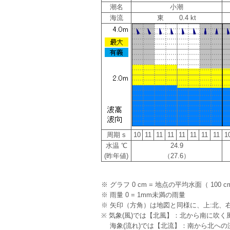
潮名
小潮
海流
東 0.4 kt
周期 s
10
11
11
11
11
11
11
11
1
水温 ℃
24.9
(昨年値)
（27.6）
※ グラフ 0 cm = 地点の平均水面（ 100 c
※ 雨量 0 = 1mm未満の雨量
※ 矢印（方角）は地図と同様に、上:北、右
※ 気象(風)では【北風】：北から南に吹く
海象(流れ)では【北流】：南から北への