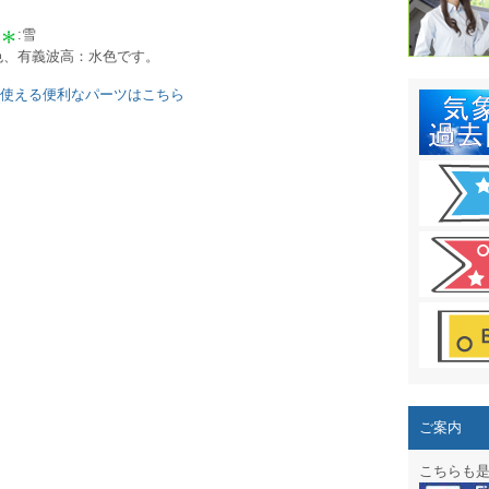
結露 10
:雪
ガリレオ
黄色、有義波高：水色です。
HPリニュー
に使える便利なパーツはこちら
HPリニュ
週間天気図
太陽光発
気象情報
週間波浪
予報士通
専門天気
ご案内
スマートフ
こちらも