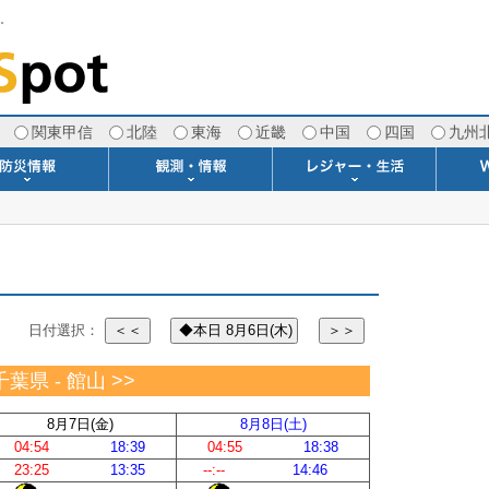
す。
関東甲信
北陸
東海
近畿
中国
四国
九州
注意報・警報
土砂警戒情報
スモッグ情報
地方気象情報
地方天候情報
府県気象情報
府県天候情報
台風情報
地震情報
津波情報
火山情報
竜巻情報
洪水情報
海上警報
雨雲レーダー(+雷＆竜巻)
ウィンドプロファイラー
専門天気図アーカイブ
METAR・TAF
潮汐・日出没
河川水位情報
生物平年値
季節の便り
専門天気図
紫外線情報
エマグラム
海水温情報
ダム貯水率
風予測図2
アメダス
落雷情報
気象衛星
空港情報
波浪情報
風予測図
歳時記
天気図
雲量図
動画ライブラリー
生活・環境予報
琵琶湖[波情報]
桜開花[2026]
サーフィン
サッカー場
推定日射量
紅葉[2025]
ドライブ
キャンプ
ゴルフ
野球場
競馬場
スカイ
お散歩
釣り
洗濯
壁
グ
ポ
We
日付選択：
＜＜
◆本日 8月6日(木)
＞＞
千葉県 - 館山 >>
8月7日(金)
8月8日(土)
04:54
18:39
04:55
18:38
23:25
13:35
--:--
14:46