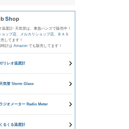
オ温度計･天気管は、東急ハンズで販売中！
!ショップ店
、
メルカリショップ店
、
ＢＡＳ
販売してます！
報時計は
Amazon
でも販売してます！
ガリレオ温度計
天気管 Storm Glass
ラジオメーター Radio Meter
くるくる温度計