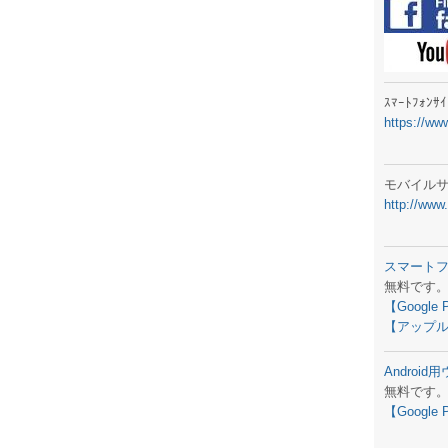
ラジオメ
スマートフ
気象予報
ｽﾏｰﾄﾌｫﾝ
https://ww
弊社事務
生物平年値
モバイル
http://www
予報士学習
専門天気図
スマート
無料です
ラジオメ
【Google 
【アップル
スマートフ
Androi
お天気パー
無料です
【Google 