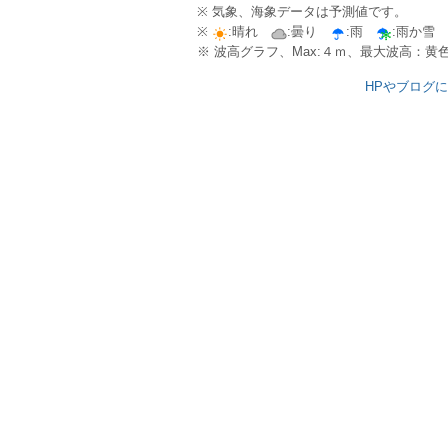
※ 気象、海象データは予測値です。
※
:晴れ
:曇り
:雨
:雨か雪
※ 波高グラフ、Max:４ｍ、最大波高：
HPやブログ