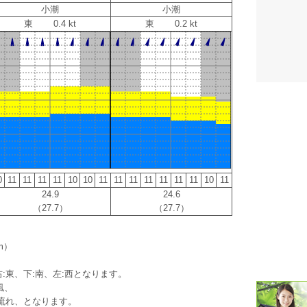
小潮
小潮
東 0.4 kt
東 0.2 kt
潮汐・日
壁掛け 天
生活・環
気象・海
天気予報 
パトライ
0
11
11
11
11
10
10
11
11
11
11
11
11
11
10
11
24.9
24.6
天気管 
（27.7）
（27.7）
ポータブル
m）
落雷・発
:東、下:南、左:西となります。
ｽﾏｰﾄﾌｫ
風、
流れ、となります。