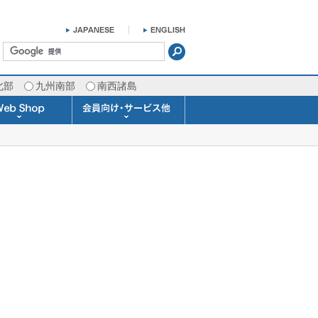
北部
九州南部
南西諸島
掛け時計 温湿度計
ラスバロメーター
ータブル観測機器
b Shopについて
ガリレオ温度計
ガリレオ＆バロ
ラジオメーター
くるくる温度計
発送・お支払い
天気予報時計
天気管
雨量計
概況&イメージサービス
APIデータ提供サービス
各種 気象データの配信
予報士による予報業務
警告灯 通知サービス
長期予報･1ヶ月予報
気象・海況レポート
気象予報士サービス
FAX情報サービス
ラボ (SSI 研究室)
予報士通信講座
専門天気図配信
予報士スクール
お天気パーツ
Pro-Weather
Air-Condition
Sea-Master
メール通知
携帯アプリ
結露予報
Twitter