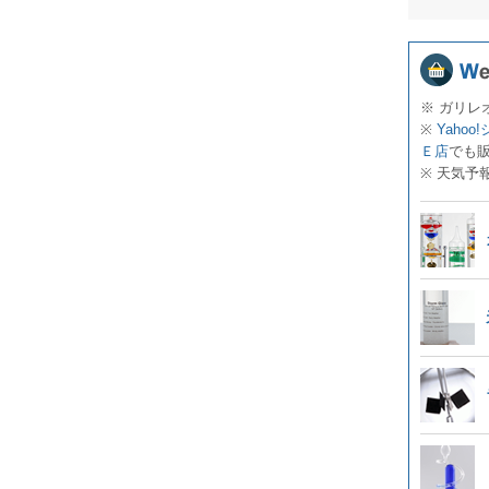
※ ガリレ
※
Yahoo
Ｅ店
でも
※ 天気予