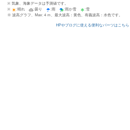
※ 気象、海象データは予測値です。
※
:晴れ
:曇り
:雨
:雨か雪
:雪
※ 波高グラフ、Max:４ｍ、最大波高：黄色、有義波高：水色です。
HPやブログに使える便利なパーツはこちら