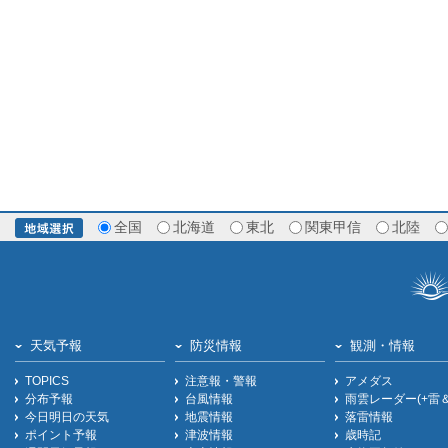
全国
北海道
東北
関東甲信
北陸
天気予報
防災情報
観測・情報
TOPICS
注意報・警報
アメダス
分布予報
台風情報
雨雲レーダー(+雷
今日明日の天気
地震情報
落雷情報
ポイント予報
津波情報
歳時記