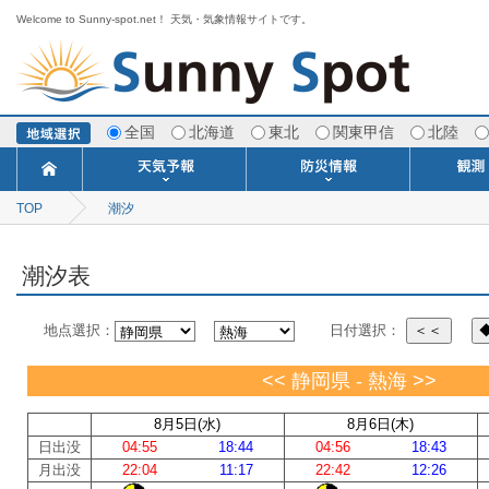
Welcome to Sunny-spot.net！ 天気・気象情報サイトです。
全国
北海道
東北
関東甲信
北陸
TOP
潮汐
今日明日の天気
寒・暖候期予報
ポイント予報
週間天気予報
世界の天気
1ヶ月予報
3ヶ月予報
分布予報
海上予報
TOPICS
注意報・警報
土砂警戒情報
スモッグ情報
地方気象情報
地方天候情報
府県気象情報
府県天候情報
台風情報
地震情報
津波情報
火山情報
竜巻情報
洪水情報
海上警報
雨雲レーダ
ウィンド
専門天気
MET
潮汐
河川
生
季
専
紫
エ
海
ダ
風
ア
落
気
空
波
風
潮汐表
地点選択：
日付選択：
＜＜
<< 静岡県 - 熱海 >>
8月5日(水)
8月6日(木)
日出没
04:55
18:44
04:56
18:43
月出没
22:04
11:17
22:42
12:26