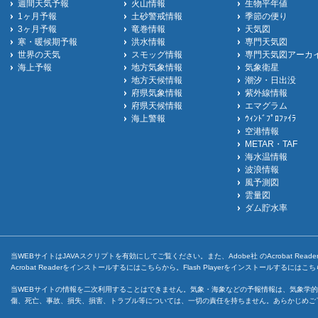
週間天気予報
火山情報
生物平年値
1ヶ月予報
土砂警戒情報
季節の便り
3ヶ月予報
竜巻情報
天気図
寒・暖候期予報
洪水情報
専門天気図
世界の天気
スモッグ情報
専門天気図アーカ
海上予報
地方気象情報
気象衛星
地方天候情報
潮汐・日出没
府県気象情報
紫外線情報
府県天候情報
エマグラム
海上警報
ｳｨﾝﾄﾞﾌﾟﾛﾌｧｲﾗ
空港情報
METAR・TAF
海水温情報
波浪情報
風予測図
雲量図
ダム貯水率
当WEBサイトはJAVAスクリプトを有効にしてご覧ください。また、Adobe社 のAcrobat ReaderとF
Acrobat Readerをインストールするには
こちら
から。Flash Playerをインストールするには
こち
当WEBサイトの情報を二次利用することはできません。気象・海象などの予報情報は、気象学的
傷、死亡、事故、損失、損害、トラブル等については、一切の責任を持ちません。あらかじめご