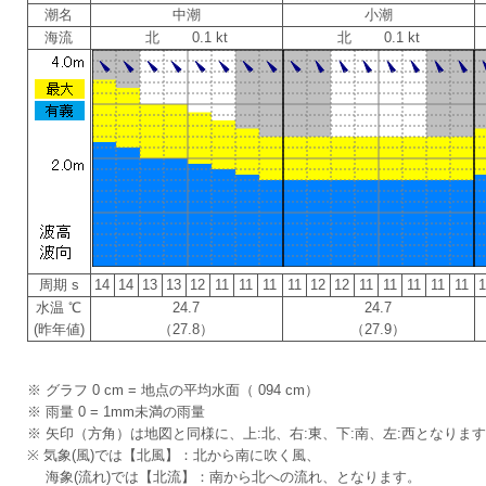
潮名
中潮
小潮
海流
北 0.1 kt
北 0.1 kt
周期 s
14
14
13
13
12
11
11
11
11
12
12
11
11
11
11
11
水温 ℃
24.7
24.7
(昨年値)
（27.8）
（27.9）
※ グラフ 0 cm = 地点の平均水面（ 094 cm）
※ 雨量 0 = 1mm未満の雨量
※ 矢印（方角）は地図と同様に、上:北、右:東、下:南、左:西となりま
※ 気象(風)では【北風】：北から南に吹く風、
海象(流れ)では【北流】：南から北への流れ、となります。