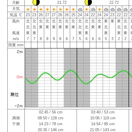
月齢
21.72
22.72
天気
気温 ℃
23
23
26
27
27
26
26
25
24
24
22
24
24
23
22
22
風向
北
北
北
北
北
北
北
北
北
北
北
北
東
東
東
北
北
北
東
東
東
東
東
東
北
北
東
東
北
北
北
風速
東
東
東
東
東
東
東
m/s
7
7
8
9
9
8
6
7
5
6
6
6
5
3
2
2
雨量 mm
02:45 / 56 cm
03:40 / 53 cm
満潮
08:50 / 128 cm
10:06 / 119 cm
干潮
14:23 / 78 cm
14:54 / 95 cm
20:35 / 146 cm
21:05 / 143 cm