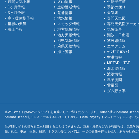
週間天気予報
火山情報
生物平年値
1ヶ月予報
土砂警戒情報
季節の便り
3ヶ月予報
竜巻情報
天気図
寒・暖候期予報
洪水情報
専門天気図
世界の天気
スモッグ情報
専門天気図アーカ
海上予報
地方気象情報
気象衛星
地方天候情報
潮汐・日出没
府県気象情報
紫外線情報
府県天候情報
エマグラム
海上警報
ｳｨﾝﾄﾞﾌﾟﾛﾌｧｲﾗ
空港情報
METAR・TAF
海水温情報
波浪情報
風予測図
雲量図
ダム貯水率
当WEBサイトはJAVAスクリプトを有効にしてご覧ください。また、Adobe社 のAcrobat ReaderとF
Acrobat Readerをインストールするには
こちら
から。Flash Playerをインストールするには
こち
当WEBサイトの情報を二次利用することはできません。気象・海象などの予報情報は、気象学的
傷、死亡、事故、損失、損害、トラブル等については、一切の責任を持ちません。あらかじめご