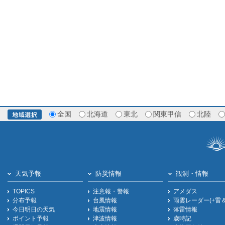
全国
北海道
東北
関東甲信
北陸
天気予報
防災情報
観測・情報
TOPICS
注意報・警報
アメダス
分布予報
台風情報
雨雲レーダー(+雷
今日明日の天気
地震情報
落雷情報
ポイント予報
津波情報
歳時記