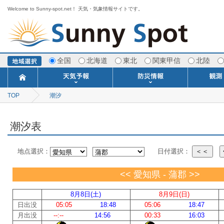
Welcome to Sunny-spot.net！ 天気・気象情報サイトです。
全国
北海道
東北
関東甲信
北陸
TOP
潮汐
今日明日の天気
寒・暖候期予報
ポイント予報
週間天気予報
世界の天気
1ヶ月予報
3ヶ月予報
分布予報
海上予報
TOPICS
注意報・警報
土砂警戒情報
スモッグ情報
地方気象情報
地方天候情報
府県気象情報
府県天候情報
台風情報
地震情報
津波情報
火山情報
竜巻情報
洪水情報
海上警報
雨雲レーダ
ウィンド
専門天気
MET
潮汐
河川
生
季
専
紫
エ
海
ダ
風
ア
落
気
空
波
風
潮汐表
地点選択：
日付選択：
＜＜
<< 愛知県 - 蒲郡 >>
8月8日(土)
8月9日(日)
日出没
05:05
18:48
05:06
18:47
月出没
--:--
14:56
00:33
16:03