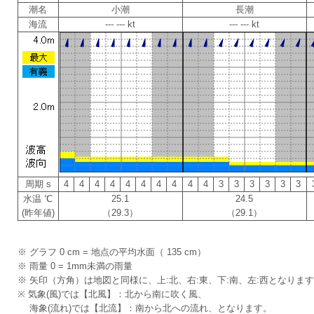
潮名
小潮
長潮
海流
--- --- kt
--- --- kt
周期 s
4
4
4
4
4
4
4
4
4
4
3
3
3
3
3
3
水温 ℃
25.1
24.5
(昨年値)
（29.3）
（29.1）
※ グラフ 0 cm = 地点の平均水面（ 135 cm）
※ 雨量 0 = 1mm未満の雨量
※ 矢印（方角）は地図と同様に、上:北、右:東、下:南、左:西となりま
※ 気象(風)では【北風】：北から南に吹く風、
海象(流れ)では【北流】：南から北への流れ、となります。