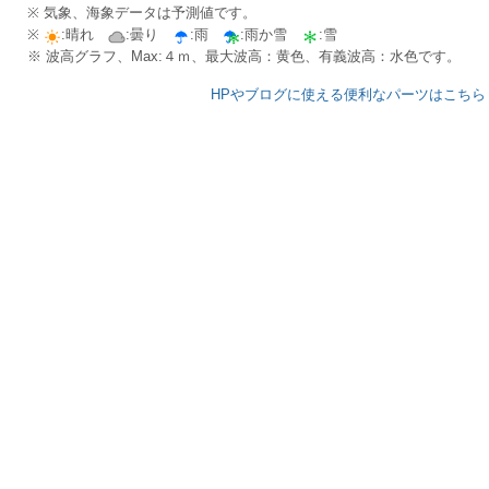
※ 気象、海象データは予測値です。
※
:晴れ
:曇り
:雨
:雨か雪
:雪
※ 波高グラフ、Max:４ｍ、最大波高：黄色、有義波高：水色です。
HPやブログに使える便利なパーツはこちら