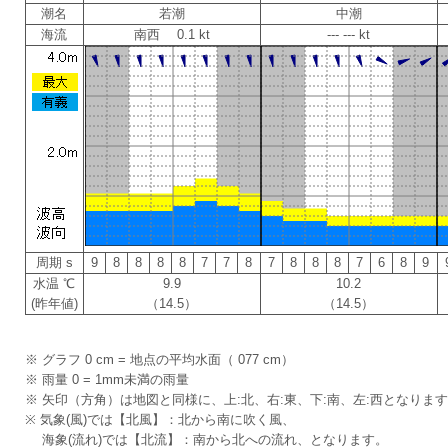
潮名
若潮
中潮
海流
南西 0.1 kt
--- --- kt
周期 s
9
8
8
8
8
7
7
8
7
8
8
8
7
6
8
9
水温 ℃
9.9
10.2
(昨年値)
（14.5）
（14.5）
※ グラフ 0 cm = 地点の平均水面（ 077 cm）
※ 雨量 0 = 1mm未満の雨量
※ 矢印（方角）は地図と同様に、上:北、右:東、下:南、左:西となりま
※ 気象(風)では【北風】：北から南に吹く風、
海象(流れ)では【北流】：南から北への流れ、となります。