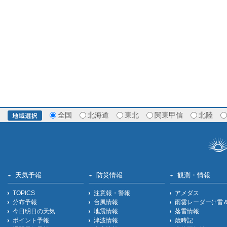
全国
北海道
東北
関東甲信
北陸
天気予報
防災情報
観測・情報
TOPICS
注意報・警報
アメダス
分布予報
台風情報
雨雲レーダー(+雷
今日明日の天気
地震情報
落雷情報
ポイント予報
津波情報
歳時記