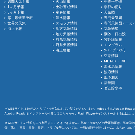
週間天気予報
火山情報
生物平年値
1ヶ月予報
土砂警戒情報
季節の便り
3ヶ月予報
竜巻情報
天気図
寒・暖候期予報
洪水情報
専門天気図
世界の天気
スモッグ情報
専門天気図アーカ
海上予報
地方気象情報
気象衛星
地方天候情報
潮汐・日出没
府県気象情報
紫外線情報
府県天候情報
エマグラム
海上警報
ｳｨﾝﾄﾞﾌﾟﾛﾌｧｲﾗ
空港情報
METAR・TAF
海水温情報
波浪情報
風予測図
雲量図
ダム貯水率
当WEBサイトはJAVAスクリプトを有効にしてご覧ください。また、Adobe社 のAcrobat ReaderとF
Acrobat Readerをインストールするには
こちら
から。Flash Playerをインストールするには
こち
当WEBサイトの情報を二次利用することはできません。気象・海象などの予報情報は、気象学的
傷、死亡、事故、損失、損害、トラブル等については、一切の責任を持ちません。あらかじめご