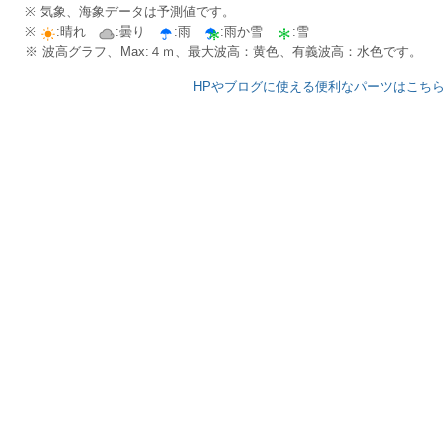
※ 気象、海象データは予測値です。
※
:晴れ
:曇り
:雨
:雨か雪
:雪
※ 波高グラフ、Max:４ｍ、最大波高：黄色、有義波高：水色です。
HPやブログに使える便利なパーツはこちら