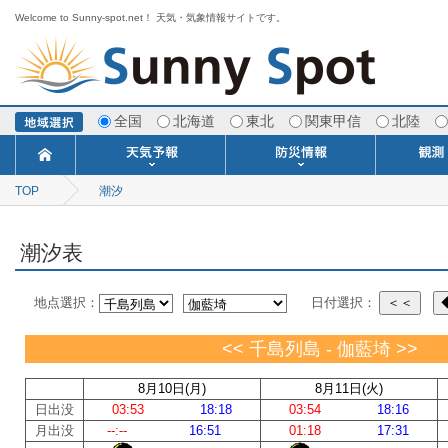
Welcome to Sunny-spot.net！ 天気・気象情報サイトです。
全国
北海道
東北
関東甲信
北陸
TOP
潮汐
今日明日の天気
寒・暖候期予報
ポイント予報
週間天気予報
世界の天気
1ヶ月予報
3ヶ月予報
分布予報
海上予報
TOPICS
注意報・警報
土砂警戒情報
スモッグ情報
地方気象情報
地方天候情報
府県気象情報
府県天候情報
台風情報
地震情報
津波情報
火山情報
竜巻情報
洪水情報
海上警報
雨雲レーダ
ウィンド
専門天気
MET
潮汐
河川
生
季
専
紫
エ
海
ダ
風
ア
落
気
空
波
風
潮汐表
地点選択：
日付選択：
＜＜
<< 千島列島 - 伽藍埼 >>
8月10日(月)
8月11日(火)
日出没
03:53
18:18
03:54
18:16
月出没
--:--
16:51
01:18
17:31