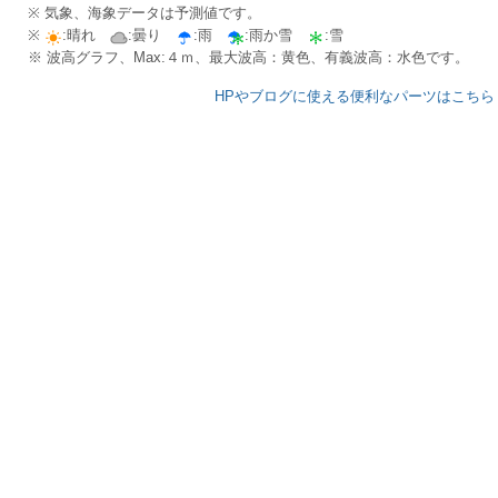
※ 気象、海象データは予測値です。
※
:晴れ
:曇り
:雨
:雨か雪
:雪
※ 波高グラフ、Max:４ｍ、最大波高：黄色、有義波高：水色です。
HPやブログに使える便利なパーツはこちら