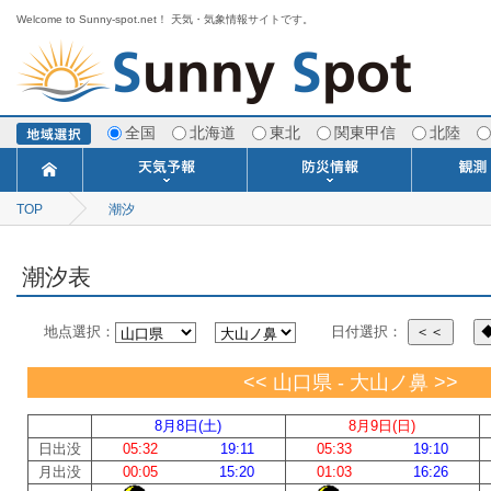
Welcome to Sunny-spot.net！ 天気・気象情報サイトです。
全国
北海道
東北
関東甲信
北陸
TOP
潮汐
今日明日の天気
寒・暖候期予報
ポイント予報
週間天気予報
世界の天気
1ヶ月予報
3ヶ月予報
分布予報
海上予報
TOPICS
注意報・警報
土砂警戒情報
スモッグ情報
地方気象情報
地方天候情報
府県気象情報
府県天候情報
台風情報
地震情報
津波情報
火山情報
竜巻情報
洪水情報
海上警報
雨雲レーダ
ウィンド
専門天気
MET
潮汐
河川
生
季
専
紫
エ
海
ダ
風
ア
落
気
空
波
風
潮汐表
地点選択：
日付選択：
＜＜
<< 山口県 - 大山ノ鼻 >>
8月8日(土)
8月9日(日)
日出没
05:32
19:11
05:33
19:10
月出没
00:05
15:20
01:03
16:26