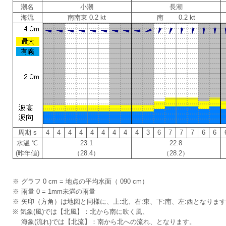
潮名
小潮
長潮
海流
南南東 0.2 kt
南 0.2 kt
周期 s
4
4
4
4
4
4
4
4
4
3
6
7
7
7
6
6
水温 ℃
23.1
22.8
(昨年値)
（28.4）
（28.2）
※ グラフ 0 cm = 地点の平均水面（ 090 cm）
※ 雨量 0 = 1mm未満の雨量
※ 矢印（方角）は地図と同様に、上:北、右:東、下:南、左:西となりま
※ 気象(風)では【北風】：北から南に吹く風、
海象(流れ)では【北流】：南から北への流れ、となります。