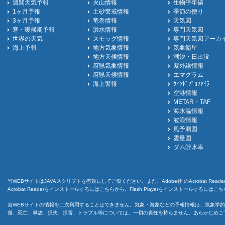
週間天気予報
火山情報
生物平年値
1ヶ月予報
土砂警戒情報
季節の便り
3ヶ月予報
竜巻情報
天気図
寒・暖候期予報
洪水情報
専門天気図
世界の天気
スモッグ情報
専門天気図アーカ
海上予報
地方気象情報
気象衛星
地方天候情報
潮汐・日出没
府県気象情報
紫外線情報
府県天候情報
エマグラム
海上警報
ｳｨﾝﾄﾞﾌﾟﾛﾌｧｲﾗ
空港情報
METAR・TAF
海水温情報
波浪情報
風予測図
雲量図
ダム貯水率
当WEBサイトはJAVAスクリプトを有効にしてご覧ください。また、Adobe社 のAcrobat ReaderとF
Acrobat Readerをインストールするには
こちら
から。Flash Playerをインストールするには
こち
当WEBサイトの情報を二次利用することはできません。気象・海象などの予報情報は、気象学的
傷、死亡、事故、損失、損害、トラブル等については、一切の責任を持ちません。あらかじめご