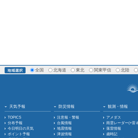
全国
北海道
東北
関東甲信
北陸
天気予報
防災情報
観測・情報
TOPICS
注意報・警報
アメダス
分布予報
台風情報
雨雲レーダー(+雷
今日明日の天気
地震情報
落雷情報
ポイント予報
津波情報
歳時記