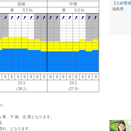
【
土砂警
若潮
中潮
福島県
東 0.2 kt
東 0.2 kt
潮汐・日
壁掛け 天
生活・環
気象・海
天気予報 
パトライ
9
9
9
9
9
9
9
9
9
9
9
9
9
9
9
23.1
23.1
天気管 
（28.1）
（27.9）
ポータブル
m）
落雷・発
:東、下:南、左:西となります。
ｽﾏｰﾄﾌｫ
風、
流れ、となります。