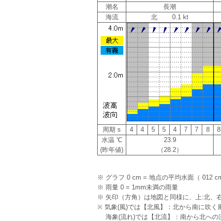
潮名
長潮
海流
北 0.1 kt
周期 s
4
4
5
5
4
7
7
8
8
水温 ℃
23.9
(昨年値)
（28.2）
※ グラフ 0 cm = 地点の平均水面（ 012 c
※ 雨量 0 = 1mm未満の雨量
※ 矢印（方角）は地図と同様に、上:北、右
※ 気象(風)では【北風】：北から南に吹く
海象(流れ)では【北流】：南から北への