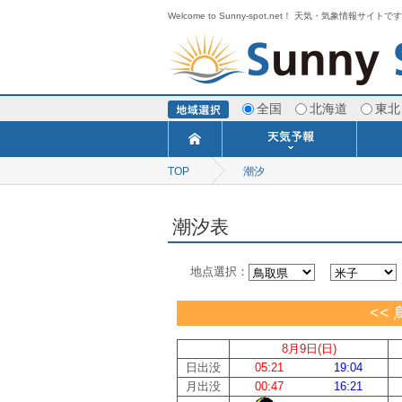
Welcome to Sunny-spot.net！ 天気・気象情報サイトで
全国
北海道
東北
TOP
潮汐
今日明日の天気
寒・暖候期予報
ポイント予報
週間天気予報
世界の天気
1ヶ月予報
3ヶ月予報
分布予報
海上予報
TOPICS
潮汐表
地点選択：
<< 
8月9日(日)
日出没
05:21
19:04
月出没
00:47
16:21