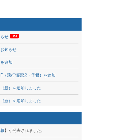
知らせ
のお知らせ
率を追加
 TAF（飛行場実況・予報）を追加
図（新）を追加しました
図（新）を追加しました
波情報を公開
出没、ブログパーツ公開
予報
】が発表されました。
brary 開始しました！