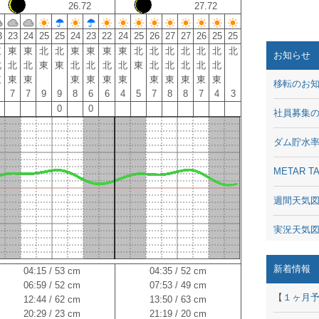
26.72
27.72
3
23
24
25
25
24
23
22
24
25
26
27
27
26
25
25
東
東
東
北
北
東
東
東
東
北
北
北
北
北
北
北
お知らせ
北
北
北
東
東
北
北
北
北
東
北
北
北
北
北
東
東
東
東
東
東
東
東
東
東
東
東
移転のお
7
7
9
9
8
6
6
4
5
7
8
8
7
4
3
0
0
社員募集
ダム貯水
METAR
週間天気
実況天気
琵琶湖の
新着情報
04:15 / 53 cm
04:35 / 52 cm
06:59 / 52 cm
07:53 / 49 cm
潮汐・日
【
１ヶ月
12:44 / 62 cm
13:50 / 63 cm
20:29 / 23 cm
21:19 / 20 cm
動画 - Li