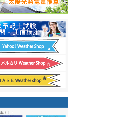
日間予報オプション追加
！
温度計
&
天気管
新色登場！
アル第２弾：本サイト Update!
ーアル第１弾：英語ページOPEN
&週間波浪図を10日に延長しました
電量の推算はじめました
通知サービス「お天気見張り番」開始
図追加しました。
信講座に解析ツール追加！！
図アーカイブ開始！！
ォン アプリ バージョンアップ
是非！！！