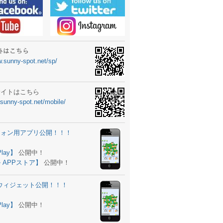
ーターニュータイプ新登場！
ォン ウィジェット公開
士スクールの御案内
ｻｲﾄはこちら
w.sunny-spot.net/sp/
所を移転しました。
 更新
サイトはこちら
.sunny-spot.net/mobile/
サイト OPEN！
 追加
フォン用アプリ公開！！！
。
ーター輸入販売開始！
Play】
公開中！
 APPストア】
公開中！
ォン アプリ バージョンアップ
d用ウィジェット公開！！！
ツ 追加
。
Play】
公開中！