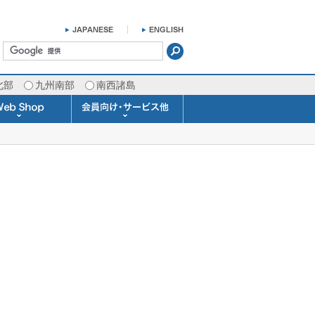
北部
九州南部
南西諸島
掛け時計 温湿度計
ラスバロメーター
ータブル観測機器
b Shopについて
ガリレオ温度計
ガリレオ＆バロ
ラジオメーター
くるくる温度計
発送・お支払い
天気予報時計
天気管
雨量計
概況&イメージサービス
APIデータ提供サービス
各種 気象データの配信
予報士による予報業務
警告灯 通知サービス
長期予報･1ヶ月予報
気象・海況レポート
気象予報士サービス
FAX情報サービス
ラボ (SSI 研究室)
予報士通信講座
専門天気図配信
予報士スクール
お天気パーツ
Pro-Weather
Air-Condition
Sea-Master
メール通知
携帯アプリ
結露予報
Twitter