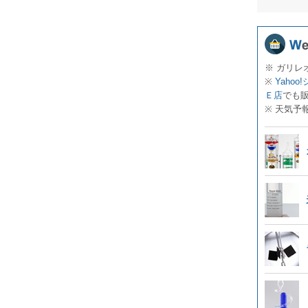
※ ガリレ
※
Yahoo
Ｅ店
でも
※ 天気予