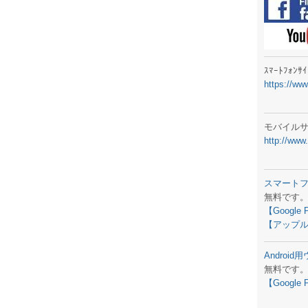
ラジオメ
スマートフ
気象予報
ｽﾏｰﾄﾌｫﾝ
https://ww
弊社事務
生物平年値
モバイル
http://www
予報士学習
専門天気図
スマート
無料です
ラジオメ
【Google 
【アップル
スマートフ
Androi
お天気パー
無料です
【Google 