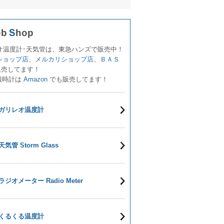
オ温度計･天気管は、東急ハンズで販売中！
!ショップ店
、
メルカリショップ店
、
ＢＡＳ
販売してます！
報時計は
Amazon
でも販売してます！
ガリレオ温度計
天気管 Storm Glass
ラジオメーター Radio Meter
くるくる温度計