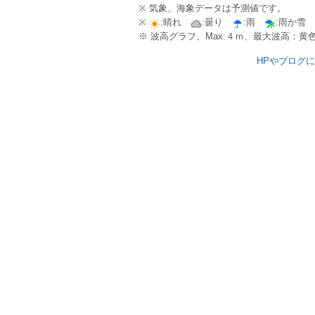
※ 気象、海象データは予測値です。
※
:晴れ
:曇り
:雨
:雨か雪
※ 波高グラフ、Max:４ｍ、最大波高：
HPやブログ