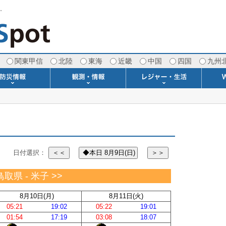
す。
関東甲信
北陸
東海
近畿
中国
四国
九州
注意報・警報
土砂警戒情報
スモッグ情報
地方気象情報
地方天候情報
府県気象情報
府県天候情報
台風情報
地震情報
津波情報
火山情報
竜巻情報
洪水情報
海上警報
雨雲レーダー(+雷＆竜巻)
ウィンドプロファイラー
専門天気図アーカイブ
METAR・TAF
潮汐・日出没
河川水位情報
生物平年値
季節の便り
専門天気図
紫外線情報
エマグラム
海水温情報
ダム貯水率
風予測図2
アメダス
落雷情報
気象衛星
空港情報
波浪情報
風予測図
歳時記
天気図
雲量図
動画ライブラリー
生活・環境予報
琵琶湖[波情報]
桜開花[2026]
サーフィン
サッカー場
推定日射量
紅葉[2025]
ドライブ
キャンプ
ゴルフ
野球場
競馬場
スカイ
お散歩
釣り
洗濯
壁
グ
ポ
We
日付選択：
＜＜
◆本日 8月9日(日)
＞＞
鳥取県 - 米子 >>
8月10日(月)
8月11日(火)
05:21
19:02
05:22
19:01
01:54
17:19
03:08
18:07