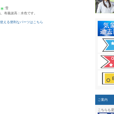
結露 10
:雪
ガリレオ
黄色、有義波高：水色です。
HPリニュー
に使える便利なパーツはこちら
HPリニュ
週間天気図
太陽光発
気象情報
週間波浪
予報士通
専門天気
ご案内
スマートフ
こちらも