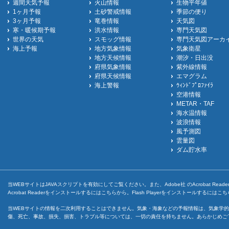
週間天気予報
火山情報
生物平年値
1ヶ月予報
土砂警戒情報
季節の便り
3ヶ月予報
竜巻情報
天気図
寒・暖候期予報
洪水情報
専門天気図
世界の天気
スモッグ情報
専門天気図アーカ
海上予報
地方気象情報
気象衛星
地方天候情報
潮汐・日出没
府県気象情報
紫外線情報
府県天候情報
エマグラム
海上警報
ｳｨﾝﾄﾞﾌﾟﾛﾌｧｲﾗ
空港情報
METAR・TAF
海水温情報
波浪情報
風予測図
雲量図
ダム貯水率
当WEBサイトはJAVAスクリプトを有効にしてご覧ください。また、Adobe社 のAcrobat ReaderとF
Acrobat Readerをインストールするには
こちら
から。Flash Playerをインストールするには
こち
当WEBサイトの情報を二次利用することはできません。気象・海象などの予報情報は、気象学的
傷、死亡、事故、損失、損害、トラブル等については、一切の責任を持ちません。あらかじめご