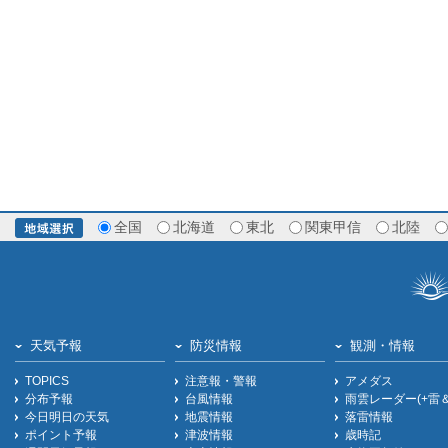
全国
北海道
東北
関東甲信
北陸
天気予報
防災情報
観測・情報
TOPICS
注意報・警報
アメダス
分布予報
台風情報
雨雲レーダー(+雷
今日明日の天気
地震情報
落雷情報
ポイント予報
津波情報
歳時記