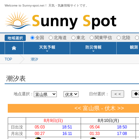
Welcome to Sunny-spot.net！ 天気・気象情報サイトです。
全国
北海道
東北
関東甲信
北陸
TOP
潮汐
今日明日の天気
寒・暖候期予報
ポイント予報
週間天気予報
世界の天気
1ヶ月予報
3ヶ月予報
分布予報
海上予報
TOPICS
注意報・警報
土砂警戒情報
スモッグ情報
地方気象情報
地方天候情報
府県気象情報
府県天候情報
台風情報
地震情報
津波情報
火山情報
竜巻情報
洪水情報
海上警報
雨雲レーダ
ウィンド
専門天気
MET
潮汐
河川
生
季
専
紫
エ
海
ダ
風
ア
落
気
空
波
風
潮汐表
地点選択：
日付選択：
＜＜
◆
<< 富山県 - 伏木 >>
8月9日(日)
8月10日(月)
日出没
05:03
18:51
05:04
18:50
月出没
00:27
16:11
01:33
17:08