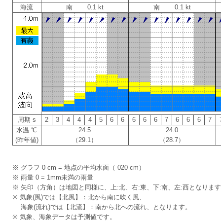
海流
南 0.1 kt
南 0.1 kt
周期 s
2
3
4
4
4
5
6
6
6
6
6
7
6
6
6
7
水温 ℃
24.5
24.0
(昨年値)
（29.1）
（28.7）
※ グラフ 0 cm = 地点の平均水面（ 020 cm）
※ 雨量 0 = 1mm未満の雨量
※ 矢印（方角）は地図と同様に、上:北、右:東、下:南、左:西となりま
※ 気象(風)では【北風】：北から南に吹く風、
海象(流れ)では【北流】：南から北への流れ、となります。
※ 気象、海象データは予測値です。