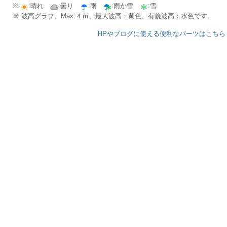
※
:晴れ
:曇り
:雨
:雨か雪
:雪
※ 波高グラフ、Max:４ｍ、最大波高：黄色、有義波高：水色です。
HPやブログに使える便利なパーツはこちら