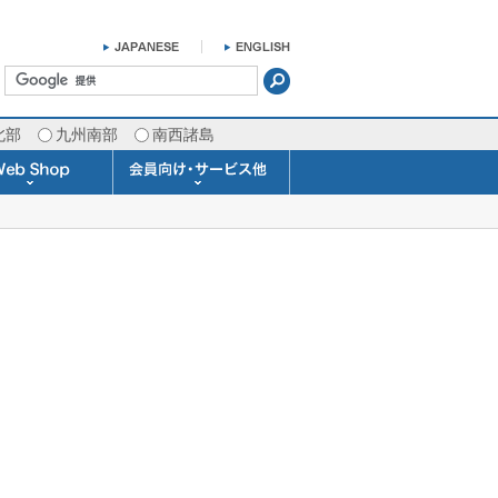
北部
九州南部
南西諸島
掛け時計 温湿度計
ラスバロメーター
ータブル観測機器
b Shopについて
ガリレオ温度計
ガリレオ＆バロ
ラジオメーター
くるくる温度計
発送・お支払い
天気予報時計
天気管
雨量計
概況&イメージサービス
APIデータ提供サービス
各種 気象データの配信
予報士による予報業務
警告灯 通知サービス
長期予報･1ヶ月予報
気象・海況レポート
気象予報士サービス
FAX情報サービス
ラボ (SSI 研究室)
予報士通信講座
専門天気図配信
予報士スクール
お天気パーツ
Pro-Weather
Air-Condition
Sea-Master
メール通知
携帯アプリ
結露予報
Twitter