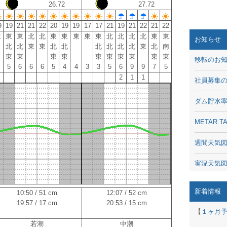
26.72
27.72
9
19
21
21
22
20
19
19
17
17
21
19
21
22
21
22
東
東
東
北
北
東
東
東
東
東
北
北
北
北
東
東
お知らせ
北
北
東
東
北
北
北
北
北
北
東
北
南
東
東
東
東
東
東
東
東
東
東
移転のお
5
6
6
6
5
4
4
3
3
5
6
9
9
7
5
2
1
1
社員募集
ダム貯水
METAR
週間天気
実況天気
琵琶湖の
新着情報
10:50 / 51 cm
12:07 / 52 cm
19:57 / 17 cm
20:53 / 15 cm
潮汐・日
【
１ヶ月
若潮
中潮
動画 - Li