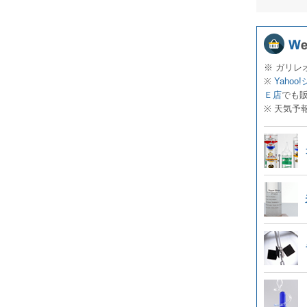
※ ガリレ
※
Yahoo
Ｅ店
でも
※ 天気予