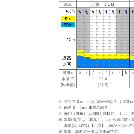
海流
北東 0.1 kt
周期 s
6
7
7
6
7
7
7
5
5
水温 ℃
22.4
(昨年値)
（27.6）
※ グラフ 0 cm = 地点の平均水面（ 020 c
※ 雨量 0 = 1mm未満の雨量
※ 矢印（方角）は地図と同様に、上:北、右
※ 気象(風)では【北風】：北から南に吹く
海象(流れ)では【北流】：南から北への
※ 気象、海象データは予測値です。