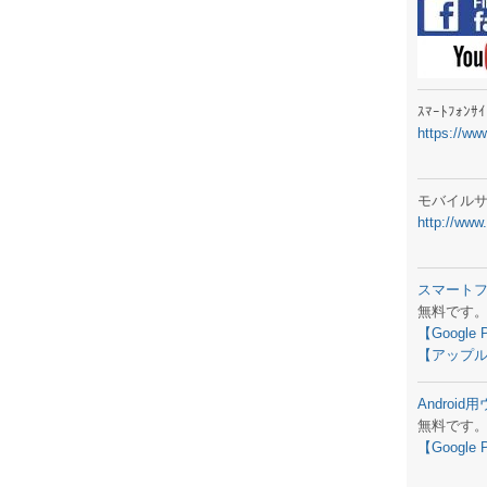
ラジオメ
スマートフ
気象予報
ｽﾏｰﾄﾌｫﾝ
https://ww
弊社事務
生物平年値
モバイル
http://www
予報士学習
専門天気図
スマート
無料です
ラジオメ
【Google 
【アップル
スマートフ
Androi
お天気パー
無料です
【Google 