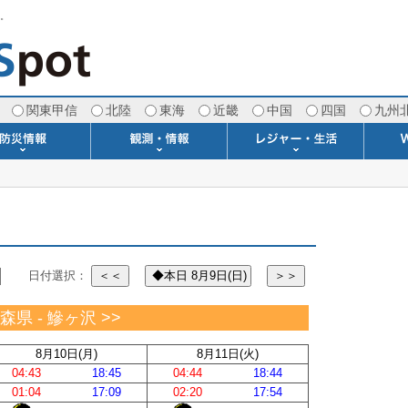
す。
関東甲信
北陸
東海
近畿
中国
四国
九州
注意報・警報
土砂警戒情報
スモッグ情報
地方気象情報
地方天候情報
府県気象情報
府県天候情報
台風情報
地震情報
津波情報
火山情報
竜巻情報
洪水情報
海上警報
雨雲レーダー(+雷＆竜巻)
ウィンドプロファイラー
専門天気図アーカイブ
METAR・TAF
潮汐・日出没
河川水位情報
生物平年値
季節の便り
専門天気図
紫外線情報
エマグラム
海水温情報
ダム貯水率
風予測図2
アメダス
落雷情報
気象衛星
空港情報
波浪情報
風予測図
歳時記
天気図
雲量図
動画ライブラリー
生活・環境予報
琵琶湖[波情報]
桜開花[2026]
サーフィン
サッカー場
推定日射量
紅葉[2025]
ドライブ
キャンプ
ゴルフ
野球場
競馬場
スカイ
お散歩
釣り
洗濯
壁
グ
ポ
We
日付選択：
＜＜
◆本日 8月9日(日)
＞＞
青森県 - 鰺ヶ沢 >>
8月10日(月)
8月11日(火)
04:43
18:45
04:44
18:44
01:04
17:09
02:20
17:54