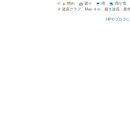
※
:晴れ
:曇り
:雨
:雨か雪
※ 波高グラフ、Max:４ｍ、最大波高：
HPやブログ