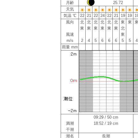
月齢
25.72
天気
気温 ℃
22
21
22
24
22
21
19
19
1
風向
北
北
北
北
北
北
東
東
東
東
東
東
東
東
北
風速
東
m/s
2
4
5
6
6
6
5
5
4
雨量 mm
09:29 / 50 cm
満潮
18:52 / 19 cm
干潮
潮名
長潮