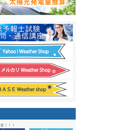
日間予報オプション追加
！
温度計
&
天気管
新色登場！
アル第２弾：本サイト Update!
ーアル第１弾：英語ページOPEN
&週間波浪図を10日に延長しました
電量の推算はじめました
通知サービス「お天気見張り番」開始
図追加しました。
信講座に解析ツール追加！！
図アーカイブ開始！！
ォン アプリ バージョンアップ
是非！！！