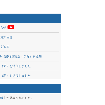
知らせ
のお知らせ
率を追加
 TAF（飛行場実況・予報）を追加
図（新）を追加しました
図（新）を追加しました
波情報を公開
出没、ブログパーツ公開
予報
】が発表されました。
brary 開始しました！