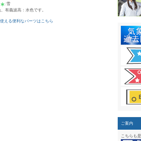
結露 10
:雪
黄色、有義波高：水色です。
ガリレオ
に使える便利なパーツはこちら
HPリニュー
HPリニュ
週間天気図
太陽光発
気象情報
週間波浪
予報士通
専門天気
ご案内
スマートフ
こちらも