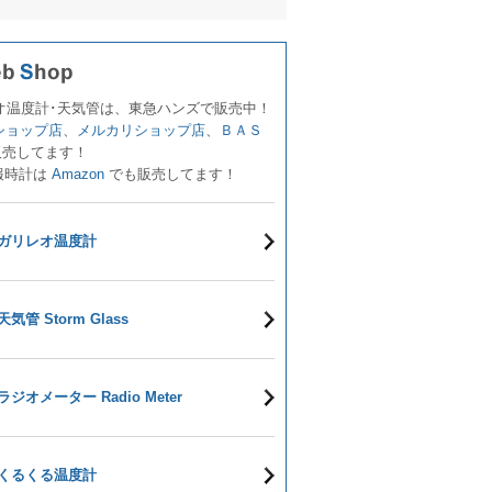
オ温度計･天気管は、東急ハンズで販売中！
!ショップ店
、
メルカリショップ店
、
ＢＡＳ
販売してます！
報時計は
Amazon
でも販売してます！
ガリレオ温度計
天気管 Storm Glass
ラジオメーター Radio Meter
くるくる温度計