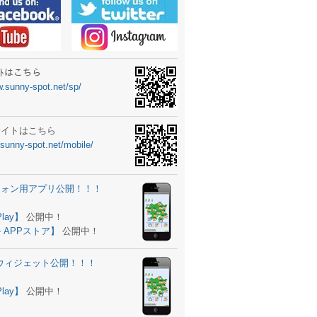
ーターニュータイプ新登場！
ォン ウィジェット公開
士スクールの御案内
ｻｲﾄはこちら
w.sunny-spot.net/sp/
所を移転しました。
 更新
サイトはこちら
.sunny-spot.net/mobile/
サイト OPEN！
 追加
フォン用アプリ公開！！！
。
ーター輸入販売開始！
Play】
公開中！
 APPストア】
公開中！
ォン アプリ バージョンアップ
d用ウィジェット公開！！！
ツ 追加
。
Play】
公開中！