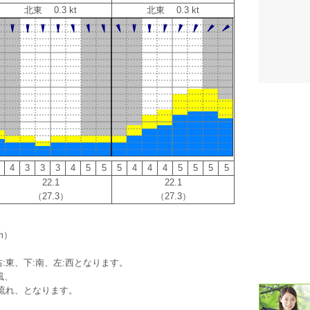
北東 0.3 kt
北東 0.3 kt
潮汐・日
壁掛け 天
生活・環
気象・海
天気予報 
4
3
3
3
4
5
5
5
4
4
4
5
5
5
5
パトライ
22.1
22.1
（27.3）
（27.3）
天気管 
ポータブル
m）
落雷・発
:東、下:南、左:西となります。
風、
ｽﾏｰﾄﾌｫ
流れ、となります。