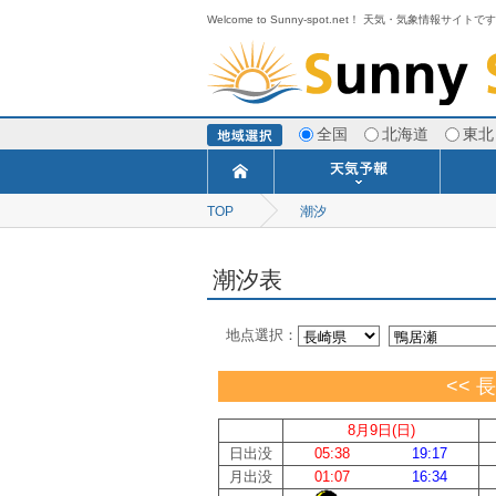
Welcome to Sunny-spot.net！ 天気・気象情報サイトで
全国
北海道
東北
TOP
潮汐
今日明日の天気
寒・暖候期予報
ポイント予報
週間天気予報
世界の天気
1ヶ月予報
3ヶ月予報
分布予報
海上予報
TOPICS
潮汐表
地点選択：
<< 
8月9日(日)
日出没
05:38
19:17
月出没
01:07
16:34