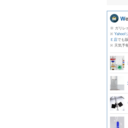
※ ガリレ
※
Yahoo
Ｅ店
でも
※ 天気予