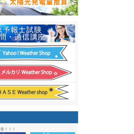
日間予報オプション追加
！
温度計
&
天気管
新色登場！
アル第２弾：本サイト Update!
ーアル第１弾：英語ページOPEN
&週間波浪図を10日に延長しました
電量の推算はじめました
通知サービス「お天気見張り番」開始
図追加しました。
信講座に解析ツール追加！！
図アーカイブ開始！！
ォン アプリ バージョンアップ
是非！！！