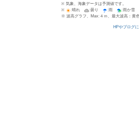
※ 気象、海象データは予測値です。
※
:晴れ
:曇り
:雨
:雨か雪
※ 波高グラフ、Max:４ｍ、最大波高：
HPやブログ