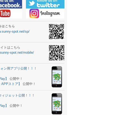
ーターニュータイプ新登場！
ォン ウィジェット公開
士スクールの御案内
ｻｲﾄはこちら
w.sunny-spot.net/sp/
所を移転しました。
 更新
サイトはこちら
.sunny-spot.net/mobile/
サイト OPEN！
 追加
フォン用アプリ公開！！！
。
ーター輸入販売開始！
Play】
公開中！
 APPストア】
公開中！
ォン アプリ バージョンアップ
d用ウィジェット公開！！！
ツ 追加
。
Play】
公開中！