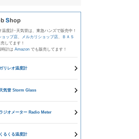
オ温度計･天気管は、東急ハンズで販売中！
!ショップ店
、
メルカリショップ店
、
ＢＡＳ
販売してます！
報時計は
Amazon
でも販売してます！
ガリレオ温度計
天気管 Storm Glass
ラジオメーター Radio Meter
くるくる温度計