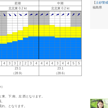
【
土砂警
若潮
中潮
福島県
北北東 0.2 kt
北北東 0.2 kt
潮汐・日
壁掛け 天
生活・環
気象・海
天気予報 
パトライ
4
3
3
2
2
3
4
4
4
4
3
4
4
5
5
23.1
23.1
天気管 
（28.9）
（28.6）
ポータブル
m）
落雷・発
:東、下:南、左:西となります。
ｽﾏｰﾄﾌｫ
風、
流れ、となります。