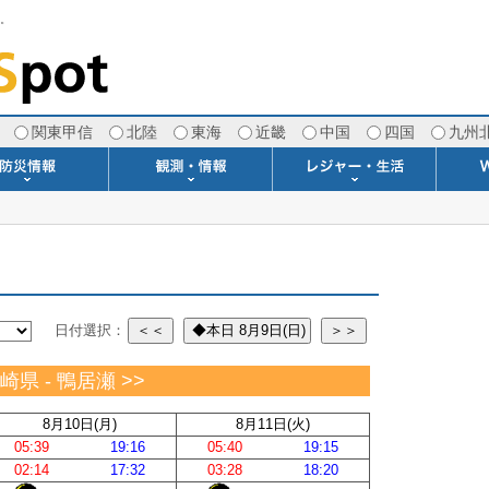
す。
関東甲信
北陸
東海
近畿
中国
四国
九州
注意報・警報
土砂警戒情報
スモッグ情報
地方気象情報
地方天候情報
府県気象情報
府県天候情報
台風情報
地震情報
津波情報
火山情報
竜巻情報
洪水情報
海上警報
雨雲レーダー(+雷＆竜巻)
ウィンドプロファイラー
専門天気図アーカイブ
METAR・TAF
潮汐・日出没
河川水位情報
生物平年値
季節の便り
専門天気図
紫外線情報
エマグラム
海水温情報
ダム貯水率
風予測図2
アメダス
落雷情報
気象衛星
空港情報
波浪情報
風予測図
歳時記
天気図
雲量図
動画ライブラリー
生活・環境予報
琵琶湖[波情報]
桜開花[2026]
サーフィン
サッカー場
推定日射量
紅葉[2025]
ドライブ
キャンプ
ゴルフ
野球場
競馬場
スカイ
お散歩
釣り
洗濯
壁
グ
ポ
We
日付選択：
＜＜
◆本日 8月9日(日)
＞＞
長崎県 - 鴨居瀬 >>
8月10日(月)
8月11日(火)
05:39
19:16
05:40
19:15
02:14
17:32
03:28
18:20