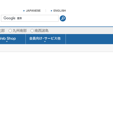
北部
九州南部
南西諸島
掛け時計 温湿度計
ラスバロメーター
ータブル観測機器
b Shopについて
ガリレオ温度計
ガリレオ＆バロ
ラジオメーター
くるくる温度計
発送・お支払い
天気予報時計
天気管
雨量計
概況&イメージサービス
APIデータ提供サービス
各種 気象データの配信
予報士による予報業務
警告灯 通知サービス
長期予報･1ヶ月予報
気象・海況レポート
気象予報士サービス
FAX情報サービス
ラボ (SSI 研究室)
予報士通信講座
専門天気図配信
予報士スクール
お天気パーツ
Pro-Weather
Air-Condition
Sea-Master
メール通知
携帯アプリ
結露予報
Twitter