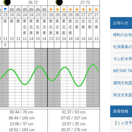
26.72
27.72
4
23
24
24
24
24
23
23
28
28
28
28
28
27
27
27
東
東
東
東
東
東
東
東
東
東
東
東
北
北
北
北
お知らせ
北
北
北
北
北
北
北
北
東
東
東
東
東
東
東
東
東
東
東
東
移転のお
0
11
12
11
11
14
15
14
13
13
14
14
14
14
14
13
0
社員募集
ダム貯水
METAR
週間天気
実況天気
琵琶湖の
新着情報
00:44 / 76 cm
01:37 / 63 cm
06:44 / 143 cm
07:42 / 157 cm
潮汐・日
【
１ヶ月
13:06 / 37 cm
13:57 / 25 cm
19:52 / 163 cm
20:37 / 176 cm
動画 - Li