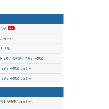
知らせ
のお知らせ
率を追加
 TAF（飛行場実況・予報）を追加
図（新）を追加しました
図（新）を追加しました
波情報を公開
出没、ブログパーツ公開
予報
】が発表されました。
brary 開始しました！