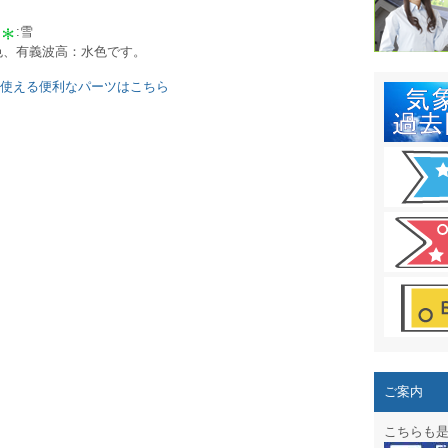
結露 10
:雪
ガリレオ
黄色、有義波高：水色です。
HPリニュー
に使える便利なパーツはこちら
HPリニュ
週間天気図
太陽光発
気象情報
週間波浪
予報士通
専門天気
ご案内
スマートフ
こちらも