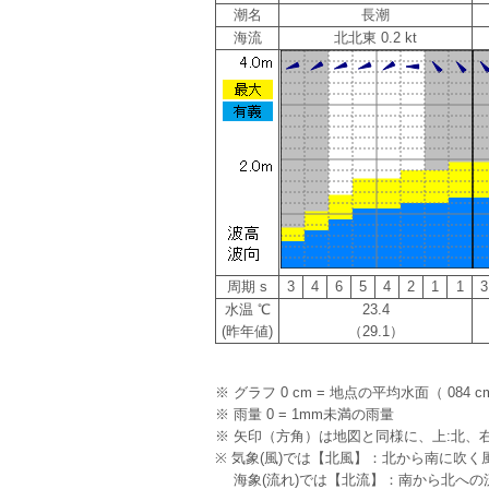
潮名
長潮
海流
北北東 0.2 kt
周期 s
3
4
6
5
4
2
1
1
3
水温 ℃
23.4
(昨年値)
（29.1）
※ グラフ 0 cm = 地点の平均水面（ 084 c
※ 雨量 0 = 1mm未満の雨量
※ 矢印（方角）は地図と同様に、上:北、右
※ 気象(風)では【北風】：北から南に吹く
海象(流れ)では【北流】：南から北への