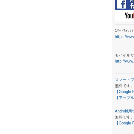
ラジオメ
スマートフ
気象予報
ｽﾏｰﾄﾌｫﾝ
https://ww
弊社事務
生物平年値
モバイル
http://www
予報士学習
専門天気図
スマート
無料です
ラジオメ
【Google 
【アップル
スマートフ
Androi
お天気パー
無料です
【Google 