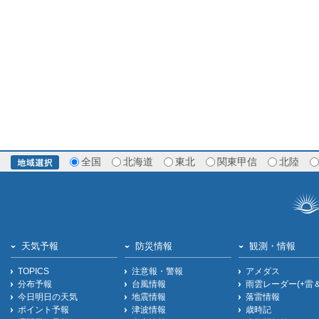
全国
北海道
東北
関東甲信
北陸
天気予報
防災情報
観測・情報
TOPICS
注意報・警報
アメダス
分布予報
台風情報
雨雲レーダー(+雷
今日明日の天気
地震情報
落雷情報
ポイント予報
津波情報
歳時記