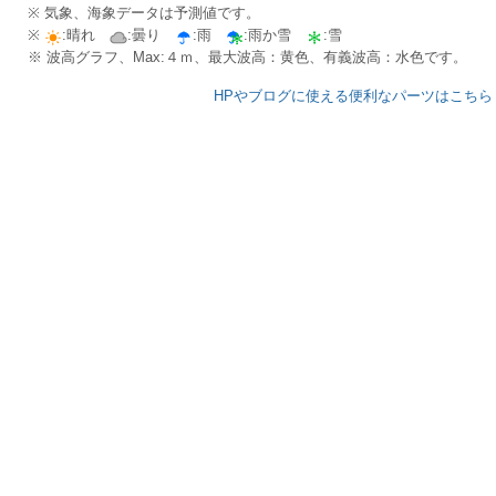
※ 気象、海象データは予測値です。
※
:晴れ
:曇り
:雨
:雨か雪
:雪
※ 波高グラフ、Max:４ｍ、最大波高：黄色、有義波高：水色です。
HPやブログに使える便利なパーツはこちら