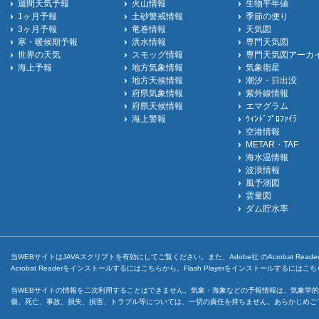
週間天気予報
火山情報
生物平年値
1ヶ月予報
土砂警戒情報
季節の便り
3ヶ月予報
竜巻情報
天気図
寒・暖候期予報
洪水情報
専門天気図
世界の天気
スモッグ情報
専門天気図アーカ
海上予報
地方気象情報
気象衛星
地方天候情報
潮汐・日出没
府県気象情報
紫外線情報
府県天候情報
エマグラム
海上警報
ｳｨﾝﾄﾞﾌﾟﾛﾌｧｲﾗ
空港情報
METAR・TAF
海水温情報
波浪情報
風予測図
雲量図
ダム貯水率
当WEBサイトはJAVAスクリプトを有効にしてご覧ください。また、Adobe社 のAcrobat ReaderとF
Acrobat Readerをインストールするには
こちら
から。Flash Playerをインストールするには
こち
当WEBサイトの情報を二次利用することはできません。気象・海象などの予報情報は、気象学的
傷、死亡、事故、損失、損害、トラブル等については、一切の責任を持ちません。あらかじめご