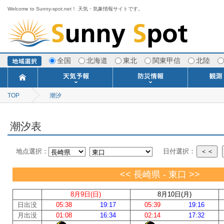
Welcome to Sunny-spot.net！ 天気・気象情報サイトです。
全国
北海道
東北
関東甲信
北陸
TOP
潮汐
今日明日の天気
寒・暖候期予報
ポイント予報
週間天気予報
世界の天気
1ヶ月予報
3ヶ月予報
分布予報
海上予報
TOPICS
注意報・警報
土砂警戒情報
スモッグ情報
地方気象情報
地方天候情報
府県気象情報
府県天候情報
台風情報
地震情報
津波情報
火山情報
竜巻情報
洪水情報
海上警報
雨雲レーダ
ウィンド
専門天気
MET
潮汐
河川
生
季
専
紫
エ
海
ダ
風
ア
落
気
空
波
風
潮汐表
地点選択：
日付選択：
＜＜
<< 長崎県 - 東口 >>
8月9日(日)
8月10日(月)
日出没
05:38
19:17
05:39
19:16
月出没
01:08
16:34
02:14
17:32