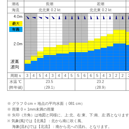
潮名
長潮
若潮
海流
北北東 0.2 kt
北北東 0.2 kt
周期 s
3
4
5
4
3
4
4
5
5
6
6
5
4
3
2
2
水温 ℃
23.5
23.2
(昨年値)
（29.1）
（28.9）
※ グラフ 0 cm = 地点の平均水面（ 081 cm）
※ 雨量 0 = 1mm未満の雨量
※ 矢印（方角）は地図と同様に、上:北、右:東、下:南、左:西となりま
※ 気象(風)では【北風】：北から南に吹く風、
海象(流れ)では【北流】：南から北への流れ、となります。