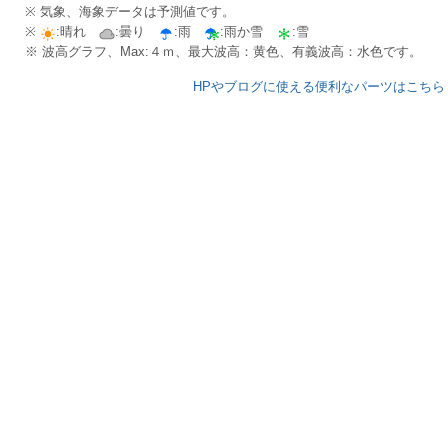
※ 気象、海象データは予測値です。
※
:晴れ
:曇り
:雨
:雨か雪
:雪
※ 波高グラフ、Max:４ｍ、最大波高：黄色、有義波高：水色です。
HPやブログに使える便利なパーツはこちら