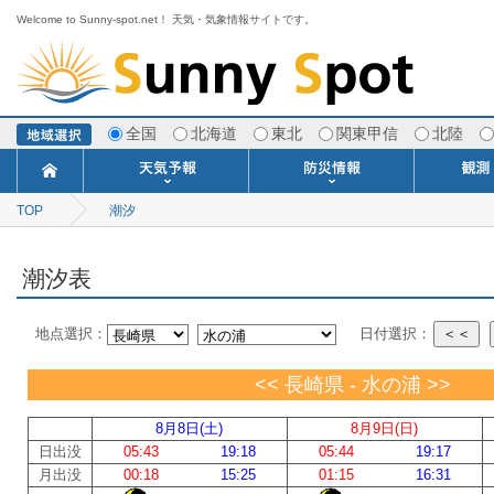
Welcome to Sunny-spot.net！ 天気・気象情報サイトです。
全国
北海道
東北
関東甲信
北陸
TOP
潮汐
今日明日の天気
寒・暖候期予報
ポイント予報
週間天気予報
世界の天気
1ヶ月予報
3ヶ月予報
分布予報
海上予報
TOPICS
注意報・警報
土砂警戒情報
スモッグ情報
地方気象情報
地方天候情報
府県気象情報
府県天候情報
台風情報
地震情報
津波情報
火山情報
竜巻情報
洪水情報
海上警報
雨雲レーダ
ウィンド
専門天気
MET
潮汐
河川
生
季
専
紫
エ
海
ダ
風
ア
落
気
空
波
風
潮汐表
地点選択：
日付選択：
＜＜
<< 長崎県 - 水の浦 >>
8月8日(土)
8月9日(日)
日出没
05:43
19:18
05:44
19:17
月出没
00:18
15:25
01:15
16:31