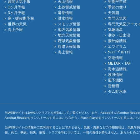
週間天気予報
火山情報
生物平年値
1ヶ月予報
土砂警戒情報
季節の便り
3ヶ月予報
竜巻情報
天気図
寒・暖候期予報
洪水情報
専門天気図
世界の天気
スモッグ情報
専門天気図アーカ
海上予報
地方気象情報
気象衛星
地方天候情報
潮汐・日出没
府県気象情報
紫外線情報
府県天候情報
エマグラム
海上警報
ｳｨﾝﾄﾞﾌﾟﾛﾌｧｲﾗ
空港情報
METAR・TAF
海水温情報
波浪情報
風予測図
雲量図
ダム貯水率
当WEBサイトはJAVAスクリプトを有効にしてご覧ください。また、Adobe社 のAcrobat ReaderとF
Acrobat Readerをインストールするには
こちら
から。Flash Playerをインストールするには
こち
当WEBサイトの情報を二次利用することはできません。気象・海象などの予報情報は、気象学的
傷、死亡、事故、損失、損害、トラブル等については、一切の責任を持ちません。あらかじめご