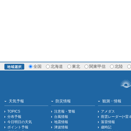
全国
北海道
東北
関東甲信
北陸
天気予報
防災情報
観測・情報
TOPICS
注意報・警報
アメダス
分布予報
台風情報
雨雲レーダー(+雷
今日明日の天気
地震情報
落雷情報
ポイント予報
津波情報
歳時記