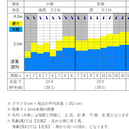
潮名
小潮
長潮
海流
南西 0.1 kt
西 0.1 kt
周期 s
4
7
6
7
6
7
6
6
7
8
8
9
10
11
10
10
水温 ℃
23.4
23.0
(昨年値)
（29.1）
（29.1）
※ グラフ 0 cm = 地点の平均水面（ 152 cm）
※ 雨量 0 = 1mm未満の雨量
※ 矢印（方角）は地図と同様に、上:北、右:東、下:南、左:西となりま
※ 気象(風)では【北風】：北から南に吹く風、
海象(流れ)では【北流】：南から北への流れ、となります。