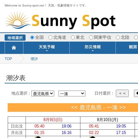
Welcome to Sunny-spot.net！ 天気・気象情報サイトです。
全国
北海道
東北
関東甲信
北陸
TOP
潮汐
今日明日の天気
寒・暖候期予報
ポイント予報
週間天気予報
世界の天気
1ヶ月予報
3ヶ月予報
分布予報
海上予報
TOPICS
注意報・警報
土砂警戒情報
スモッグ情報
地方気象情報
地方天候情報
府県気象情報
府県天候情報
台風情報
地震情報
津波情報
火山情報
竜巻情報
洪水情報
海上警報
雨雲レーダ
ウィンド
専門天気
MET
潮汐
河川
生
季
専
紫
エ
海
ダ
風
ア
落
気
空
波
風
潮汐表
地点選択：
日付選択：
＜＜
<< 鹿児島県 - 一湊 >>
8月9日(日)
8月10日(月)
日出没
05:40
19:06
05:41
19:05
月出没
01:15
16:16
02:22
17:15