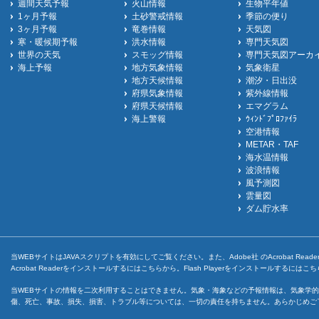
週間天気予報
火山情報
生物平年値
1ヶ月予報
土砂警戒情報
季節の便り
3ヶ月予報
竜巻情報
天気図
寒・暖候期予報
洪水情報
専門天気図
世界の天気
スモッグ情報
専門天気図アーカ
海上予報
地方気象情報
気象衛星
地方天候情報
潮汐・日出没
府県気象情報
紫外線情報
府県天候情報
エマグラム
海上警報
ｳｨﾝﾄﾞﾌﾟﾛﾌｧｲﾗ
空港情報
METAR・TAF
海水温情報
波浪情報
風予測図
雲量図
ダム貯水率
当WEBサイトはJAVAスクリプトを有効にしてご覧ください。また、Adobe社 のAcrobat ReaderとF
Acrobat Readerをインストールするには
こちら
から。Flash Playerをインストールするには
こち
当WEBサイトの情報を二次利用することはできません。気象・海象などの予報情報は、気象学的
傷、死亡、事故、損失、損害、トラブル等については、一切の責任を持ちません。あらかじめご