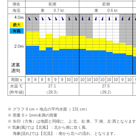
潮名
長潮
若潮
海流
東 0.7 kt
東 0.6 kt
周期 s
8
8
8
8
9
9
10
10
10
10
10
10
10
10
9
10
水温 ℃
27.1
27.5
(昨年値)
（29.3）
（29.2）
※ グラフ 0 cm = 地点の平均水面（ 131 cm）
※ 雨量 0 = 1mm未満の雨量
※ 矢印（方角）は地図と同様に、上:北、右:東、下:南、左:西となりま
※ 気象(風)では【北風】：北から南に吹く風、
海象(流れ)では【北流】：南から北への流れ、となります。