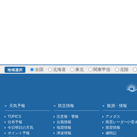
全国
北海道
東北
関東甲信
北陸
天気予報
防災情報
観測・情報
TOPICS
注意報・警報
アメダス
分布予報
台風情報
雨雲レーダー(+雷
今日明日の天気
地震情報
落雷情報
ポイント予報
津波情報
歳時記