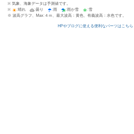
※ 気象、海象データは予測値です。
※
:晴れ
:曇り
:雨
:雨か雪
:雪
※ 波高グラフ、Max:４ｍ、最大波高：黄色、有義波高：水色です。
HPやブログに使える便利なパーツはこちら