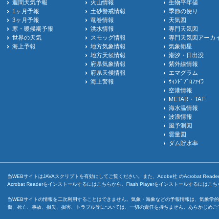
週間天気予報
火山情報
生物平年値
1ヶ月予報
土砂警戒情報
季節の便り
3ヶ月予報
竜巻情報
天気図
寒・暖候期予報
洪水情報
専門天気図
世界の天気
スモッグ情報
専門天気図アーカ
海上予報
地方気象情報
気象衛星
地方天候情報
潮汐・日出没
府県気象情報
紫外線情報
府県天候情報
エマグラム
海上警報
ｳｨﾝﾄﾞﾌﾟﾛﾌｧｲﾗ
空港情報
METAR・TAF
海水温情報
波浪情報
風予測図
雲量図
ダム貯水率
当WEBサイトはJAVAスクリプトを有効にしてご覧ください。また、Adobe社 のAcrobat ReaderとF
Acrobat Readerをインストールするには
こちら
から。Flash Playerをインストールするには
こち
当WEBサイトの情報を二次利用することはできません。気象・海象などの予報情報は、気象学的
傷、死亡、事故、損失、損害、トラブル等については、一切の責任を持ちません。あらかじめご