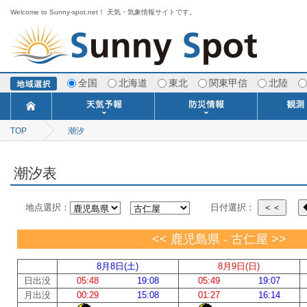
Welcome to Sunny-spot.net！ 天気・気象情報サイトです。
全国
北海道
東北
関東甲信
北陸
TOP
潮汐
今日明日の天気
寒・暖候期予報
ポイント予報
週間天気予報
世界の天気
1ヶ月予報
3ヶ月予報
分布予報
海上予報
TOPICS
注意報・警報
土砂警戒情報
スモッグ情報
地方気象情報
地方天候情報
府県気象情報
府県天候情報
台風情報
地震情報
津波情報
火山情報
竜巻情報
洪水情報
海上警報
雨雲レーダ
ウィンド
専門天気
MET
潮汐
河川
生
季
専
紫
エ
海
ダ
風
ア
落
気
空
波
風
潮汐表
地点選択：
日付選択：
＜＜
<< 鹿児島県 - 古仁屋 >>
8月8日(土)
8月9日(日)
日出没
05:48
19:08
05:49
19:07
月出没
00:29
15:08
01:27
16:14