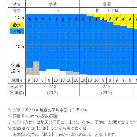
潮名
小潮
長潮
海流
--- --- kt
北 0.1 kt
周期 s
9
10
8
9
10
10
10
10
10
10
10
9
9
9
9
9
水温 ℃
27.3
27.2
(昨年値)
（29.2）
（29.2）
※ グラフ 0 cm = 地点の平均水面（ 115 cm）
※ 雨量 0 = 1mm未満の雨量
※ 矢印（方角）は地図と同様に、上:北、右:東、下:南、左:西となりま
※ 気象(風)では【北風】：北から南に吹く風、
海象(流れ)では【北流】：南から北への流れ、となります。