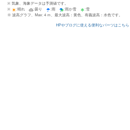
※ 気象、海象データは予測値です。
※
:晴れ
:曇り
:雨
:雨か雪
:雪
※ 波高グラフ、Max:４ｍ、最大波高：黄色、有義波高：水色です。
HPやブログに使える便利なパーツはこちら