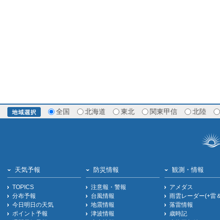
全国
北海道
東北
関東甲信
北陸
天気予報
防災情報
観測・情報
TOPICS
注意報・警報
アメダス
分布予報
台風情報
雨雲レーダー(+雷
今日明日の天気
地震情報
落雷情報
ポイント予報
津波情報
歳時記