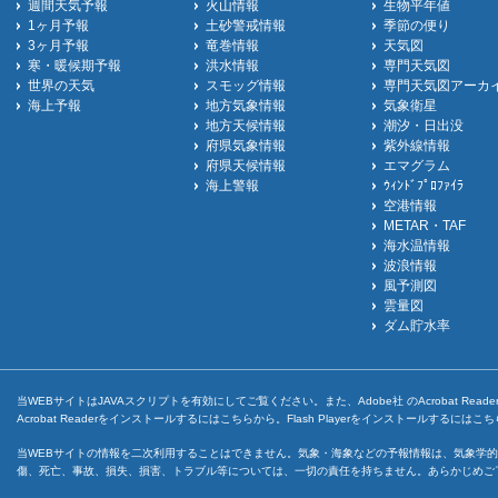
週間天気予報
火山情報
生物平年値
1ヶ月予報
土砂警戒情報
季節の便り
3ヶ月予報
竜巻情報
天気図
寒・暖候期予報
洪水情報
専門天気図
世界の天気
スモッグ情報
専門天気図アーカ
海上予報
地方気象情報
気象衛星
地方天候情報
潮汐・日出没
府県気象情報
紫外線情報
府県天候情報
エマグラム
海上警報
ｳｨﾝﾄﾞﾌﾟﾛﾌｧｲﾗ
空港情報
METAR・TAF
海水温情報
波浪情報
風予測図
雲量図
ダム貯水率
当WEBサイトはJAVAスクリプトを有効にしてご覧ください。また、Adobe社 のAcrobat ReaderとF
Acrobat Readerをインストールするには
こちら
から。Flash Playerをインストールするには
こち
当WEBサイトの情報を二次利用することはできません。気象・海象などの予報情報は、気象学的
傷、死亡、事故、損失、損害、トラブル等については、一切の責任を持ちません。あらかじめご