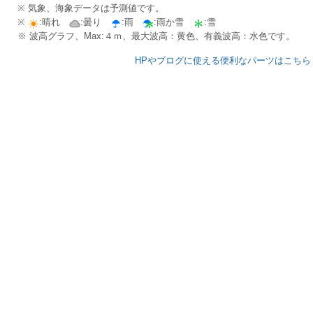
※ 気象、海象データは予測値です。
※
:晴れ
:曇り
:雨
:雨か雪
:雪
※ 波高グラフ、Max:４ｍ、最大波高：黄色、有義波高：水色です。
HPやブログに使える便利なパーツはこちら