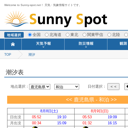
Welcome to Sunny-spot.net！ 天気・気象情報サイトです。
全国
北海道
東北
関東甲信
北陸
TOP
潮汐
今日明日の天気
寒・暖候期予報
ポイント予報
週間天気予報
世界の天気
1ヶ月予報
3ヶ月予報
分布予報
海上予報
TOPICS
注意報・警報
土砂警戒情報
スモッグ情報
地方気象情報
地方天候情報
府県気象情報
府県天候情報
台風情報
地震情報
津波情報
火山情報
竜巻情報
洪水情報
海上警報
雨雲レーダ
ウィンド
専門天気
MET
潮汐
河川
生
季
専
紫
エ
海
ダ
風
ア
落
気
空
波
風
潮汐表
地点選択：
日付選択：
＜＜
<< 鹿児島県 - 和泊 >>
8月8日(土)
8月9日(日)
日出没
05:52
19:10
05:53
19:09
月出没
00:34
15:09
01:32
16:15