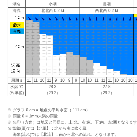
潮名
小潮
長潮
海流
北北西 0.2 kt
西北西 0.2 kt
周期 s
11
11
10
11
9
10
9
9
10
10
11
11
11
10
10
10
水温 ℃
28.3
27.8
(昨年値)
（29.2）
（29.2）
※ グラフ 0 cm = 地点の平均水面（ 111 cm）
※ 雨量 0 = 1mm未満の雨量
※ 矢印（方角）は地図と同様に、上:北、右:東、下:南、左:西となりま
※ 気象(風)では【北風】：北から南に吹く風、
海象(流れ)では【北流】：南から北への流れ、となります。