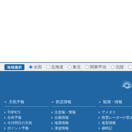
全国
北海道
東北
関東甲信
北陸
天気予報
防災情報
観測・情報
TOPICS
注意報・警報
アメダス
分布予報
台風情報
雨雲レーダー(+雷
今日明日の天気
地震情報
落雷情報
ポイント予報
津波情報
歳時記