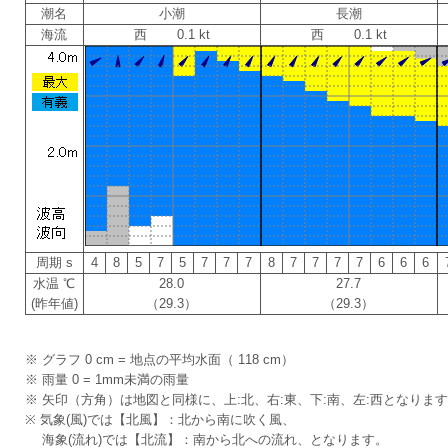
潮名
小潮
長潮
海流
西 0.1 kt
西 0.1 kt
周期 s
4
8
5
7
5
7
7
7
8
7
7
7
7
6
6
6
水温 ℃
28.0
27.7
(昨年値)
（29.3）
（29.3）
※ グラフ 0 cm = 地点の平均水面（ 118 cm）
※ 雨量 0 = 1mm未満の雨量
※ 矢印（方角）は地図と同様に、上:北、右:東、下:南、左:西となりま
※ 気象(風)では【北風】：北から南に吹く風、
海象(流れ)では【北流】：南から北への流れ、となります。