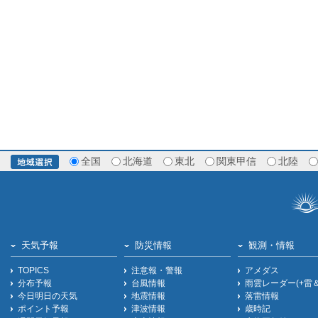
全国
北海道
東北
関東甲信
北陸
天気予報
防災情報
観測・情報
TOPICS
注意報・警報
アメダス
分布予報
台風情報
雨雲レーダー(+雷
今日明日の天気
地震情報
落雷情報
ポイント予報
津波情報
歳時記