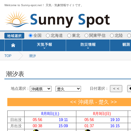
Welcome to Sunny-spot.net！ 天気・気象情報サイトです。
全国
北海道
東北
関東甲信
北陸
TOP
潮汐
今日明日の天気
寒・暖候期予報
ポイント予報
週間天気予報
世界の天気
1ヶ月予報
3ヶ月予報
分布予報
海上予報
TOPICS
注意報・警報
土砂警戒情報
スモッグ情報
地方気象情報
地方天候情報
府県気象情報
府県天候情報
台風情報
地震情報
津波情報
火山情報
竜巻情報
洪水情報
海上警報
雨雲レーダ
ウィンド
専門天気
MET
潮汐
河川
生
季
専
紫
エ
海
ダ
風
ア
落
気
空
波
風
潮汐表
地点選択：
日付選択：
＜＜
<< 沖縄県 - 楚久 >>
8月8日(土)
8月9日(日)
日出没
05:56
19:11
05:56
19:10
月出没
00:38
15:09
01:37
16:15