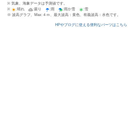
※ 気象、海象データは予測値です。
※
:晴れ
:曇り
:雨
:雨か雪
:雪
※ 波高グラフ、Max:４ｍ、最大波高：黄色、有義波高：水色です。
HPやブログに使える便利なパーツはこちら