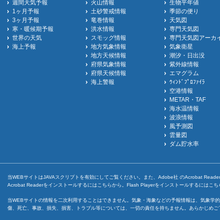
週間天気予報
火山情報
生物平年値
1ヶ月予報
土砂警戒情報
季節の便り
3ヶ月予報
竜巻情報
天気図
寒・暖候期予報
洪水情報
専門天気図
世界の天気
スモッグ情報
専門天気図アーカ
海上予報
地方気象情報
気象衛星
地方天候情報
潮汐・日出没
府県気象情報
紫外線情報
府県天候情報
エマグラム
海上警報
ｳｨﾝﾄﾞﾌﾟﾛﾌｧｲﾗ
空港情報
METAR・TAF
海水温情報
波浪情報
風予測図
雲量図
ダム貯水率
当WEBサイトはJAVAスクリプトを有効にしてご覧ください。また、Adobe社 のAcrobat ReaderとF
Acrobat Readerをインストールするには
こちら
から。Flash Playerをインストールするには
こち
当WEBサイトの情報を二次利用することはできません。気象・海象などの予報情報は、気象学的
傷、死亡、事故、損失、損害、トラブル等については、一切の責任を持ちません。あらかじめご