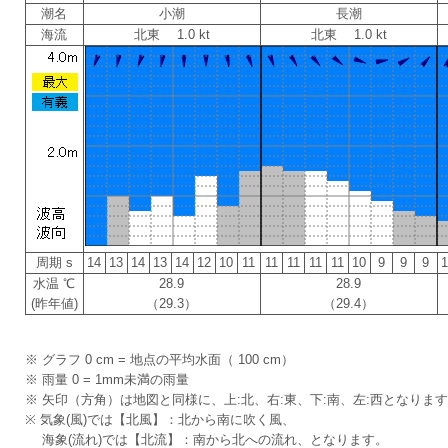
潮名
小潮
長潮
海流
北東 1.0 kt
北東 1.0 kt
周期 s
14
13
14
13
14
12
10
11
11
11
11
11
10
9
9
9
水温 ℃
28.9
28.9
(昨年値)
（29.3）
（29.4）
※ グラフ 0 cm = 地点の平均水面（ 100 cm）
※ 雨量 0 = 1mm未満の雨量
※ 矢印（方角）は地図と同様に、上:北、右:東、下:南、左:西となりま
※ 気象(風)では【北風】：北から南に吹く風、
海象(流れ)では【北流】：南から北への流れ、となります。