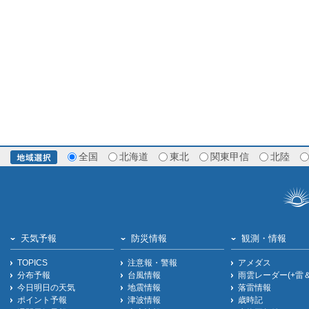
全国
北海道
東北
関東甲信
北陸
天気予報
防災情報
観測・情報
TOPICS
注意報・警報
アメダス
分布予報
台風情報
雨雲レーダー(+雷
今日明日の天気
地震情報
落雷情報
ポイント予報
津波情報
歳時記