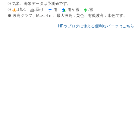
※ 気象、海象データは予測値です。
※
:晴れ
:曇り
:雨
:雨か雪
:雪
※ 波高グラフ、Max:４ｍ、最大波高：黄色、有義波高：水色です。
HPやブログに使える便利なパーツはこちら