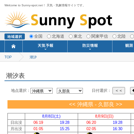
Welcome to Sunny-spot.net！ 天気・気象情報サイトです。
全国
北海道
東北
関東甲信
北陸
TOP
潮汐
今日明日の天気
寒・暖候期予報
ポイント予報
週間天気予報
世界の天気
1ヶ月予報
3ヶ月予報
分布予報
海上予報
TOPICS
注意報・警報
土砂警戒情報
スモッグ情報
地方気象情報
地方天候情報
府県気象情報
府県天候情報
台風情報
地震情報
津波情報
火山情報
竜巻情報
洪水情報
海上警報
雨雲レーダ
ウィンド
専門天気
MET
潮汐
河川
生
季
専
紫
エ
海
ダ
風
ア
落
気
空
波
風
潮汐表
地点選択：
日付選択：
＜＜
<< 沖縄県 - 久部良 >>
8月8日(土)
8月9日(日)
日出没
06:19
19:28
06:20
19:28
月出没
01:05
15:25
02:05
16:30