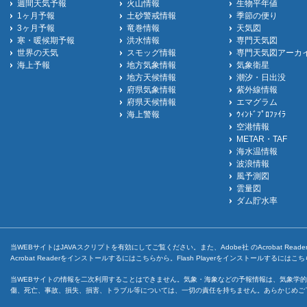
週間天気予報
火山情報
生物平年値
1ヶ月予報
土砂警戒情報
季節の便り
3ヶ月予報
竜巻情報
天気図
寒・暖候期予報
洪水情報
専門天気図
世界の天気
スモッグ情報
専門天気図アーカ
海上予報
地方気象情報
気象衛星
地方天候情報
潮汐・日出没
府県気象情報
紫外線情報
府県天候情報
エマグラム
海上警報
ｳｨﾝﾄﾞﾌﾟﾛﾌｧｲﾗ
空港情報
METAR・TAF
海水温情報
波浪情報
風予測図
雲量図
ダム貯水率
当WEBサイトはJAVAスクリプトを有効にしてご覧ください。また、Adobe社 のAcrobat ReaderとF
Acrobat Readerをインストールするには
こちら
から。Flash Playerをインストールするには
こち
当WEBサイトの情報を二次利用することはできません。気象・海象などの予報情報は、気象学的
傷、死亡、事故、損失、損害、トラブル等については、一切の責任を持ちません。あらかじめご