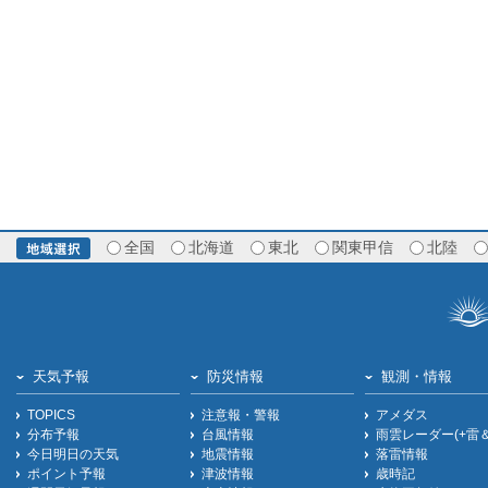
全国
北海道
東北
関東甲信
北陸
天気予報
防災情報
観測・情報
TOPICS
注意報・警報
アメダス
分布予報
台風情報
雨雲レーダー(+雷
今日明日の天気
地震情報
落雷情報
ポイント予報
津波情報
歳時記