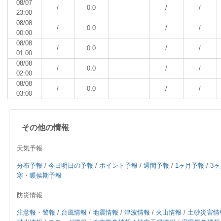
08/07
/
0.0
/
/
23:00
08/08
/
0.0
/
/
00:00
08/08
/
0.0
/
/
01:00
08/08
/
0.0
/
/
02:00
08/08
/
0.0
/
/
03:00
その他の情報
天気予報
分布予報
/
今日明日の予報
/
ポイント予報
/
週間予報
/
1ヶ月予報
/
3
寒・暖侯期予報
防災情報
注意報・警報
/
台風情報
/
地震情報
/
津波情報
/
火山情報
/
土砂災害情