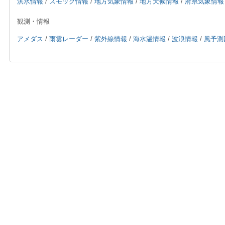
洪水情報
/
スモッグ情報
/
地方気象情報
/
地方天候情報
/
府県気象情報
観測・情報
アメダス
/
雨雲レーダー
/
紫外線情報
/
海水温情報
/
波浪情報
/
風予測