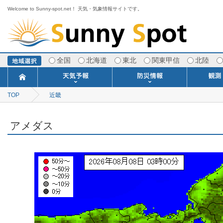
Welcome to Sunny-spot.net！ 天気・気象情報サイトです。
全国
北海道
東北
関東甲信
北陸
TOP
近畿
今日明日の天気
寒・暖候期予報
ポイント予報
週間天気予報
世界の天気
1ヶ月予報
3ヶ月予報
分布予報
海上予報
TOPICS
注意報・警報
土砂警戒情報
スモッグ情報
地方気象情報
地方天候情報
府県気象情報
府県天候情報
台風情報
地震情報
津波情報
火山情報
竜巻情報
洪水情報
海上警報
雨雲レーダ
ウィンド
専門天気
MET
潮汐
河川
生
季
専
紫
エ
海
ダ
風
ア
落
気
空
波
風
アメダス