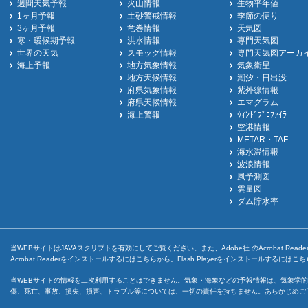
週間天気予報
火山情報
生物平年値
1ヶ月予報
土砂警戒情報
季節の便り
3ヶ月予報
竜巻情報
天気図
寒・暖候期予報
洪水情報
専門天気図
世界の天気
スモッグ情報
専門天気図アーカ
海上予報
地方気象情報
気象衛星
地方天候情報
潮汐・日出没
府県気象情報
紫外線情報
府県天候情報
エマグラム
海上警報
ｳｨﾝﾄﾞﾌﾟﾛﾌｧｲﾗ
空港情報
METAR・TAF
海水温情報
波浪情報
風予測図
雲量図
ダム貯水率
当WEBサイトはJAVAスクリプトを有効にしてご覧ください。また、Adobe社 のAcrobat ReaderとF
Acrobat Readerをインストールするには
こちら
から。Flash Playerをインストールするには
こち
当WEBサイトの情報を二次利用することはできません。気象・海象などの予報情報は、気象学的
傷、死亡、事故、損失、損害、トラブル等については、一切の責任を持ちません。あらかじめご