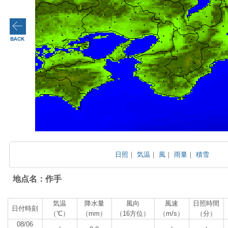
日照
｜
気温
｜
風
｜
雨量
｜
積雪
地点名：作手
気温
降水量
風向
風速
日照時間
日付時刻
（℃）
（mm）
（16方位）
（m/s）
（分）
08/06