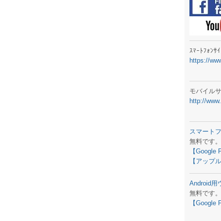
ラジオメ
スマートフ
気象予報
ｽﾏｰﾄﾌｫﾝ
https://ww
弊社事務
生物平年値
モバイル
http://www
予報士学習
専門天気図
スマート
無料です
ラジオメ
【Google 
【アップル
スマートフ
Androi
お天気パー
無料です
【Google 