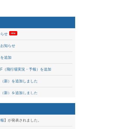
知らせ
のお知らせ
率を追加
 TAF（飛行場実況・予報）を追加
図（新）を追加しました
図（新）を追加しました
波情報を公開
出没、ブログパーツ公開
予報
】が発表されました。
brary 開始しました！