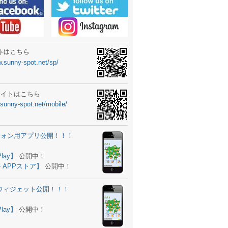
ーターニュータイプ新登場！
ォン ウィジェット公開
士スクールの御案内
ｻｲﾄはこちら
w.sunny-spot.net/sp/
所を移転しました。
 更新
サイトはこちら
.sunny-spot.net/mobile/
サイト OPEN！
 追加
フォン用アプリ公開！！！
。
ーター輸入販売開始！
Play】
公開中！
 APPストア】
公開中！
ォン アプリ バージョンアップ
d用ウィジェット公開！！！
ツ 追加
。
Play】
公開中！