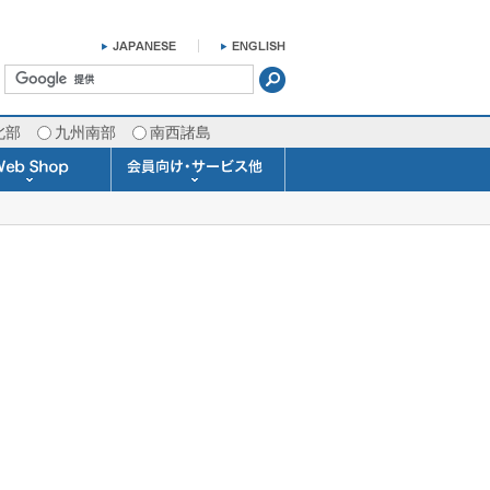
北部
九州南部
南西諸島
掛け時計 温湿度計
ラスバロメーター
ータブル観測機器
b Shopについて
ガリレオ温度計
ガリレオ＆バロ
ラジオメーター
くるくる温度計
発送・お支払い
天気予報時計
天気管
雨量計
概況&イメージサービス
APIデータ提供サービス
各種 気象データの配信
予報士による予報業務
警告灯 通知サービス
長期予報･1ヶ月予報
気象・海況レポート
気象予報士サービス
FAX情報サービス
ラボ (SSI 研究室)
予報士通信講座
専門天気図配信
予報士スクール
お天気パーツ
Pro-Weather
Air-Condition
Sea-Master
メール通知
携帯アプリ
結露予報
Twitter