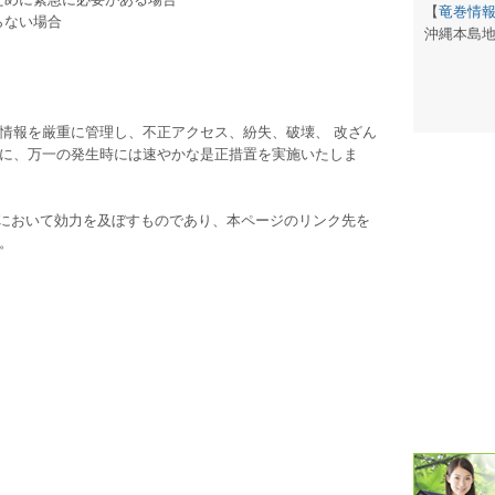
【
竜巻情
らない場合
沖縄本島
潮汐・日
壁掛け 天
情報を厳重に管理し、不正アクセス、紛失、破壊、 改ざん
生活・環
に、万一の発生時には速やかな是正措置を実施いたしま
気象・海
において効力を及ぼすものであり、本ページのリンク先を
天気予報 
。
パトライ
天気管 
ポータブル
落雷・発
ｽﾏｰﾄﾌｫ