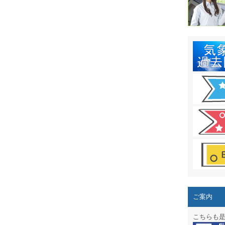
結露 10
ガリレオ
HPリニュー
HPリニュ
週間天気図
太陽光発
気象情報
週間波浪
予報士通
専門天気
ご案内
スマートフ
こちらも