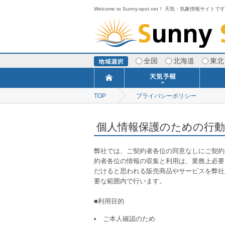
Welcome to Sunny-spot.net！ 天気・気象情報サイトで
全国
北海道
東北
TOP
プライバシーポリシー
今日明日の天気
寒・暖候期予報
ポイント予報
週間天気予報
世界の天気
1ヶ月予報
3ヶ月予報
分布予報
海上予報
TOPICS
個人情報保護のための行動
弊社では、ご契約者各位の同意なしにご契約
約者各位の情報の収集と利用は、業務上必要
だけると思われる販売商品やサービスを弊社
要な範囲内で行います。
■利用目的
ご本人確認のため