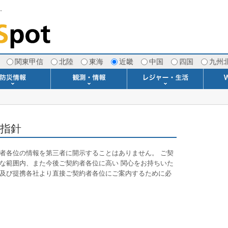
す。
関東甲信
北陸
東海
近畿
中国
四国
九州
注意報・警報
土砂警戒情報
スモッグ情報
地方気象情報
地方天候情報
府県気象情報
府県天候情報
台風情報
地震情報
津波情報
火山情報
竜巻情報
洪水情報
海上警報
雨雲レーダー(+雷＆竜巻)
ウィンドプロファイラー
専門天気図アーカイブ
METAR・TAF
潮汐・日出没
河川水位情報
生物平年値
季節の便り
専門天気図
紫外線情報
エマグラム
海水温情報
ダム貯水率
風予測図2
アメダス
落雷情報
気象衛星
空港情報
波浪情報
風予測図
歳時記
天気図
雲量図
動画ライブラリー
生活・環境予報
琵琶湖[波情報]
桜開花[2026]
サーフィン
サッカー場
推定日射量
紅葉[2025]
ドライブ
キャンプ
ゴルフ
野球場
競馬場
スカイ
お散歩
釣り
洗濯
壁
グ
ポ
We
指針
者各位の情報を第三者に開示することはありません。 ご契
な範囲内、また今後ご契約者各位に高い 関心をお持ちいた
及び提携各社より直接ご契約者各位にご案内するために必