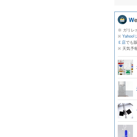
※ ガリレ
※
Yahoo
Ｅ店
でも
※ 天気予