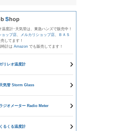
オ温度計･天気管は、東急ハンズで販売中！
!ショップ店
、
メルカリショップ店
、
ＢＡＳ
販売してます！
報時計は
Amazon
でも販売してます！
ガリレオ温度計
天気管 Storm Glass
ラジオメーター Radio Meter
くるくる温度計