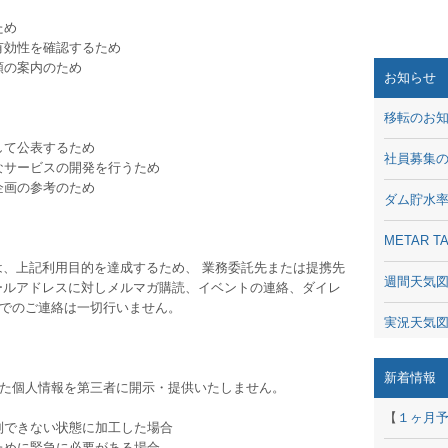
ため
有効性を確認するため
領の案内のため
お知らせ
移転のお
して公表するため
社員募集
なサービスの開発を行うため
企画の参考のため
ダム貯水
METAR
、上記利用目的を達成するため、 業務委託先または提携先
週間天気
ールアドレスに対しメルマガ購読、イベントの連絡、ダイレ
でのご連絡は一切行いません。
実況天気
琵琶湖の
新着情報
た個人情報を第三者に開示・提供いたしません。
潮汐・日
【
１ヶ月
別できない状態に加工した場合
動画 - Li
ために緊急に必要がある場合