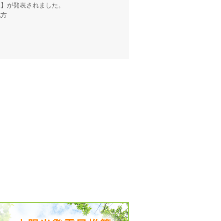
報
】が発表されました。
地方
出没、パワーアップ＆リニューアル
気予報 温湿度計の販売を開始
境予報を開始
況レポート発表開始！
時計の販売を開始
ト通知サービス開始！
新型登場！
 観測・測定機器の販売を開始
雷情報開始しました
ﾝ用のサイト作成！