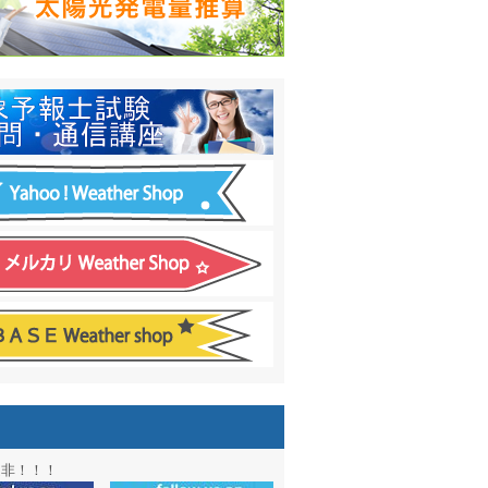
日間予報オプション追加
！
温度計
&
天気管
新色登場！
アル第２弾：本サイト Update!
ーアル第１弾：英語ページOPEN
&週間波浪図を10日に延長しました
電量の推算はじめました
通知サービス「お天気見張り番」開始
図追加しました。
信講座に解析ツール追加！！
図アーカイブ開始！！
ォン アプリ バージョンアップ
是非！！！