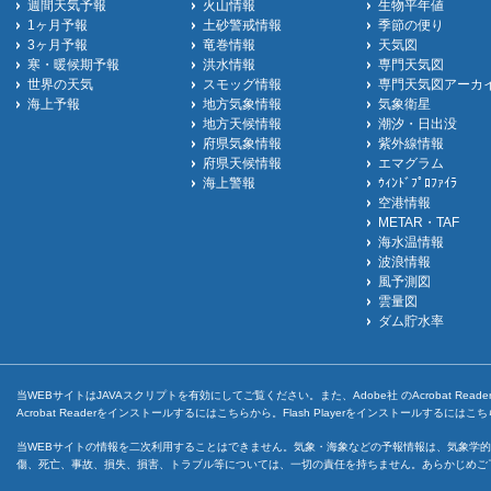
週間天気予報
火山情報
生物平年値
1ヶ月予報
土砂警戒情報
季節の便り
3ヶ月予報
竜巻情報
天気図
寒・暖候期予報
洪水情報
専門天気図
世界の天気
スモッグ情報
専門天気図アーカ
海上予報
地方気象情報
気象衛星
地方天候情報
潮汐・日出没
府県気象情報
紫外線情報
府県天候情報
エマグラム
海上警報
ｳｨﾝﾄﾞﾌﾟﾛﾌｧｲﾗ
空港情報
METAR・TAF
海水温情報
波浪情報
風予測図
雲量図
ダム貯水率
当WEBサイトはJAVAスクリプトを有効にしてご覧ください。また、Adobe社 のAcrobat ReaderとF
Acrobat Readerをインストールするには
こちら
から。Flash Playerをインストールするには
こち
当WEBサイトの情報を二次利用することはできません。気象・海象などの予報情報は、気象学的
傷、死亡、事故、損失、損害、トラブル等については、一切の責任を持ちません。あらかじめご