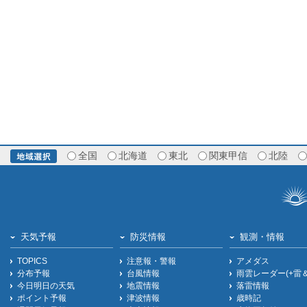
全国
北海道
東北
関東甲信
北陸
天気予報
防災情報
観測・情報
TOPICS
注意報・警報
アメダス
分布予報
台風情報
雨雲レーダー(+雷
今日明日の天気
地震情報
落雷情報
ポイント予報
津波情報
歳時記