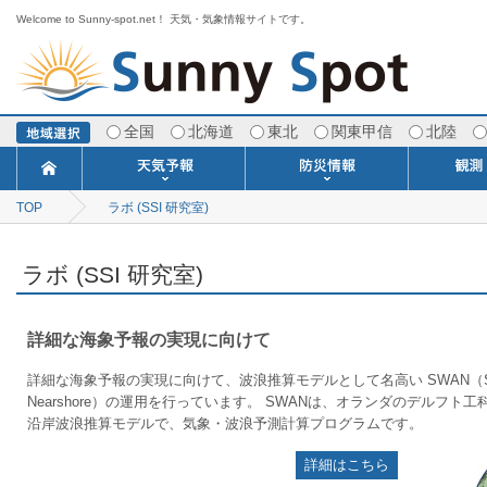
Welcome to Sunny-spot.net！ 天気・気象情報サイトです。
全国
北海道
東北
関東甲信
北陸
TOP
ラボ (SSI 研究室)
今日明日の天気
寒・暖候期予報
ポイント予報
週間天気予報
世界の天気
1ヶ月予報
3ヶ月予報
分布予報
海上予報
TOPICS
注意報・警報
土砂警戒情報
スモッグ情報
地方気象情報
地方天候情報
府県気象情報
府県天候情報
台風情報
地震情報
津波情報
火山情報
竜巻情報
洪水情報
海上警報
雨雲レーダ
ウィンド
専門天気
MET
潮汐
河川
生
季
専
紫
エ
海
ダ
風
ア
落
気
空
波
風
ラボ (SSI 研究室)
詳細な海象予報の実現に向けて
詳細な海象予報の実現に向けて、波浪推算モデルとして名高い SWAN（Simula
Nearshore）の運用を行っています。 SWANは、オランダのデルフト
沿岸波浪推算モデルで、気象・波浪予測計算プログラムです。
詳細はこちら