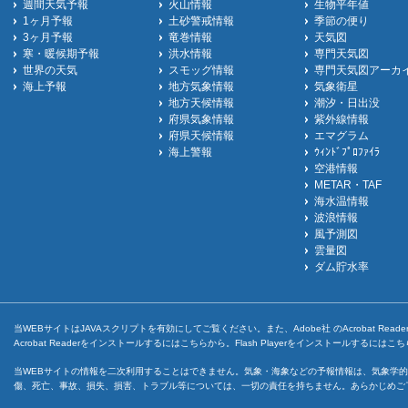
週間天気予報
火山情報
生物平年値
1ヶ月予報
土砂警戒情報
季節の便り
3ヶ月予報
竜巻情報
天気図
寒・暖候期予報
洪水情報
専門天気図
世界の天気
スモッグ情報
専門天気図アーカ
海上予報
地方気象情報
気象衛星
地方天候情報
潮汐・日出没
府県気象情報
紫外線情報
府県天候情報
エマグラム
海上警報
ｳｨﾝﾄﾞﾌﾟﾛﾌｧｲﾗ
空港情報
METAR・TAF
海水温情報
波浪情報
風予測図
雲量図
ダム貯水率
当WEBサイトはJAVAスクリプトを有効にしてご覧ください。また、Adobe社 のAcrobat ReaderとF
Acrobat Readerをインストールするには
こちら
から。Flash Playerをインストールするには
こち
当WEBサイトの情報を二次利用することはできません。気象・海象などの予報情報は、気象学的
傷、死亡、事故、損失、損害、トラブル等については、一切の責任を持ちません。あらかじめご