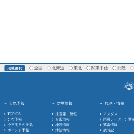
全国
北海道
東北
関東甲信
北陸
天気予報
防災情報
観測・情報
TOPICS
注意報・警報
アメダス
分布予報
台風情報
雨雲レーダー(+雷
今日明日の天気
地震情報
落雷情報
ポイント予報
津波情報
歳時記