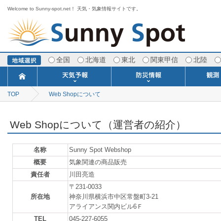
Welcome to Sunny-spot.net！ 天気・気象情報サイトです。
全国
北海道
東北
関東甲信
北陸
TOP
Web Shopについて
今日明日の天気
寒・暖候期予報
ポイント予報
週間天気予報
世界の天気
1ヶ月予報
3ヶ月予報
分布予報
海上予報
TOPICS
注意報・警報
土砂警戒情報
スモッグ情報
地方気象情報
地方天候情報
府県気象情報
府県天候情報
台風情報
地震情報
津波情報
火山情報
竜巻情報
洪水情報
海上警報
雨雲レーダ
ウィンド
専門天気
MET
潮汐
河川
生
季
専
紫
エ
海
ダ
風
ア
落
気
空
波
風
Web Shopについて（運営者の紹介）
名称
Sunny Spot Webshop
概要
気象関連の商品販売
責任者
川田亮造
〒231-0033
所在地
神奈川県横浜市中区常盤町3-21
アライアンス関内ビル6Ｆ
TEL
045-227-6055